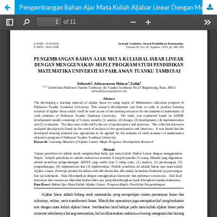
Pengembangan Bahan Ajar Mata Kuliah Aljabar Linear Dengan Menggunakan Maple Program Studi Pendidikan Matematika Universitas Pahlawan Tuanku Tambusai