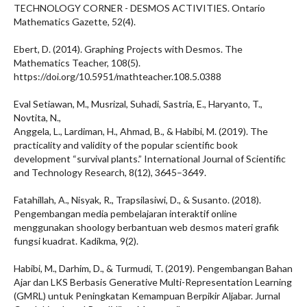
TECHNOLOGY CORNER - DESMOS ACTIVITIES. Ontario
Mathematics Gazette, 52(4).
Ebert, D. (2014). Graphing Projects with Desmos. The
Mathematics Teacher, 108(5).
https://doi.org/10.5951/mathteacher.108.5.0388
Eval Setiawan, M., Musrizal, Suhadi, Sastria, E., Haryanto, T.,
Novtita, N.,
Anggela, L., Lardiman, H., Ahmad, B., & Habibi, M. (2019). The
practicality and validity of the popular scientific book
development “survival plants.” International Journal of Scientific
and Technology Research, 8(12), 3645–3649.
Fatahillah, A., Nisyak, R., Trapsilasiwi, D., & Susanto. (2018).
Pengembangan media pembelajaran interaktif online
menggunakan shoology berbantuan web desmos materi grafik
fungsi kuadrat. Kadikma, 9(2).
Habibi, M., Darhim, D., & Turmudi, T. (2019). Pengembangan Bahan
Ajar dan LKS Berbasis Generative Multi-Representation Learning
(GMRL) untuk Peningkatan Kemampuan Berpikir Aljabar. Jurnal