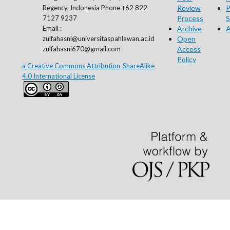
Regency, Indonesia Phone +62 822
Review
P
7127 9237
Process
S
Email :
Archive
A
zulfahasni@universitaspahlawan.ac.id
Open
zulfahasni670@gmail.com
Access
Policy
a Creative Commons Attribution-ShareAlike
4.0 International License