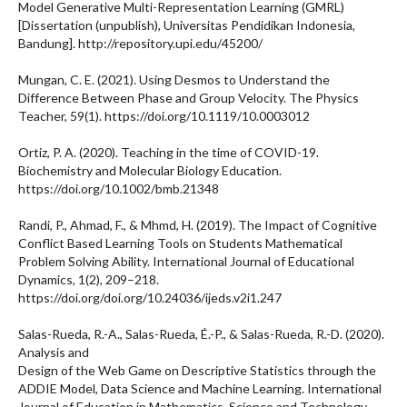
Model Generative Multi-Representation Learning (GMRL)
[Dissertation (unpublish), Universitas Pendidikan Indonesia,
Bandung]. http://repository.upi.edu/45200/
Mungan, C. E. (2021). Using Desmos to Understand the
Difference Between Phase and Group Velocity. The Physics
Teacher, 59(1). https://doi.org/10.1119/10.0003012
Ortiz, P. A. (2020). Teaching in the time of COVID-19.
Biochemistry and Molecular Biology Education.
https://doi.org/10.1002/bmb.21348
Randi, P., Ahmad, F., & Mhmd, H. (2019). The Impact of Cognitive
Conflict Based Learning Tools on Students Mathematical
Problem Solving Ability. International Journal of Educational
Dynamics, 1(2), 209–218.
https://doi.org/doi.org/10.24036/ijeds.v2i1.247
Salas-Rueda, R.-A., Salas-Rueda, É.-P., & Salas-Rueda, R.-D. (2020).
Analysis and
Design of the Web Game on Descriptive Statistics through the
ADDIE Model, Data Science and Machine Learning. International
Journal of Education in Mathematics, Science and Technology,