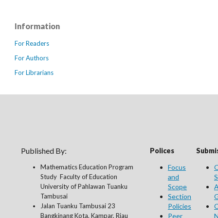
Information
For Readers
For Authors
For Librarians
Published By:
Polices
Submis
Mathematics Education Program
Focus
O
Study Faculty of Education
and
S
University of Pahlawan Tuanku
Scope
A
Tambusai
Section
G
Jalan Tuanku Tambusai 23
Policies
C
Bangkinang Kota, Kampar, Riau
Peer
N