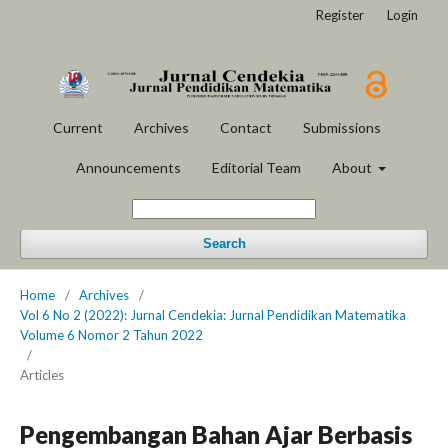
Register
Login
Current
Archives
Contact
Submissions
Announcements
Editorial Team
About
Search
Home
/
Archives
/
Vol 6 No 2 (2022): Jurnal Cendekia: Jurnal Pendidikan Matematika
Volume 6 Nomor 2 Tahun 2022
/
Articles
Pengembangan Bahan Ajar Berbasis