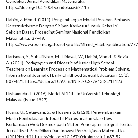
Cendekia : Jurnal Pendidikan Matematika.
https://doi.org/10.31004/cendekia.v3i2.115
Habibi, & Mhmd. (2014). Pengembangan Modul Pecahan Berbasis
Konstruktivisme Dengan Sisipan Karikatur Untuk Kelas IV
Sekolah Dasar. Proseding Seminar Nasional Pendidikan
Matematika., 27–48.
https://www.researchgate.net/profile/Mhmd_Habibi/publi
Harisman, Y., Subali Noto, M., Hidayat, W., Habibi, Mhmd., & Sovia,
A. (2021). Pedagogies and Didactic of Junior High School
Teachers on Learning Process on Mathematical Problem Solving.
International Journal of Early Childhood Special Education, 13(2),
807–821. https://doi.org/10.9756/INT-JECSE/V13I2.211123
Hishamudin, F. (2016). Model ADDIE. In Universiti Teknologi
Malaysia (Issue 1997).
Husna, U., Setiawani, S., & Hussen, S. (2020). Pengembangan
Media Pembelajaran Interaktif Menggunakan Classflow
Berbantuan Web Desmos pada Materi Penerapan Integral Tentu.
Jurnal Riset Pendidikan Dan Inovasi Pembelajaran Matematika
(JRPIPM), 4(1). https://doi.org/10.26740/jrpipm.v4n1.p37-52