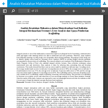
Analisis Kesalahan Mahasiswa dalam Menyelesaikan Soal Kalkulus Integral Berdasarkan Newman's Error Analysis dan Upaya Pemberian Scaffolding