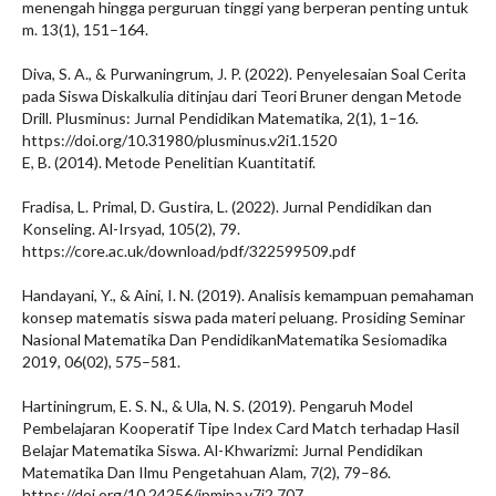
menengah hingga perguruan tinggi yang berperan penting untuk
m. 13(1), 151–164.
Diva, S. A., & Purwaningrum, J. P. (2022). Penyelesaian Soal Cerita
pada Siswa Diskalkulia ditinjau dari Teori Bruner dengan Metode
Drill. Plusminus: Jurnal Pendidikan Matematika, 2(1), 1–16.
https://doi.org/10.31980/plusminus.v2i1.1520
E, B. (2014). Metode Penelitian Kuantitatif.
Fradisa, L. Primal, D. Gustira, L. (2022). Jurnal Pendidikan dan
Konseling. Al-Irsyad, 105(2), 79.
https://core.ac.uk/download/pdf/322599509.pdf
Handayani, Y., & Aini, I. N. (2019). Analisis kemampuan pemahaman
konsep matematis siswa pada materi peluang. Prosiding Seminar
Nasional Matematika Dan PendidikanMatematika Sesiomadika
2019, 06(02), 575–581.
Hartiningrum, E. S. N., & Ula, N. S. (2019). Pengaruh Model
Pembelajaran Kooperatif Tipe Index Card Match terhadap Hasil
Belajar Matematika Siswa. Al-Khwarizmi: Jurnal Pendidikan
Matematika Dan Ilmu Pengetahuan Alam, 7(2), 79–86.
https://doi.org/10.24256/jpmipa.v7i2.707