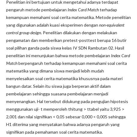
Penelitian ini bertujuan untuk mengetahui adanya terdapat
pengaruh metode pembelajaran
Index Card Match
terhadap
kemampuan memahami soal cerita matematika. Metode penelitian
yang digunakan adalah kuasi eksperimen dengan
non-equivalent
control group design
.
Penelitian dilakukan dengan melakukan
pengamatan dan memberikan pretest-posttest berupa 16 butir
soal pilihan ganda pada siswa kelas IV SDN Rambutan 02. Hasil
penelitian ini menunjukan bahwa metode pembelajaran
Index Card
Match
berpengaruh terhadap kemampuan memahami soal cerita
matematika yang dimana siswa menjadi lebih mudah
menyelesaikan soal cerita matematika khususnya pada materi
bangun datar. Selain itu siswa juga berperan aktif dalam
pembelajaran sehingga suasana pembelajaran menjadi
menyenangkan. Hal tersebut didukung pada pengujian hipotesis
menggunakan uji- t memperoleh thitung > ttabel yaitu 3,925 >
2,001 dan nilai signifikan < 0,05 sebesar 0,000 < 0,005 sehingga
H1 diterima yang menyatakan bahwa adanya pengaruh yang
signifikan pada pemahaman soal cerita matematika.