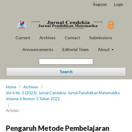
Register
Login
Current
Archives
Contact
Submissions
Announcements
Editorial Team
About
Search
Home
/
Archives
/
Vol 6 No 3 (2022): Jurnal Cendekia: Jurnal Pendidikan Matematika
Volume 6 Nomor 3 Tahun 2022
/
Articles
Pengaruh Metode Pembelajaran