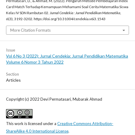
Permatasari, D., & Ahmad, M. (2022). Pengaruh Metode Pembelajaran Index
Card Match Terhadap Kemampuan Mehamami Soal Cerita Matematika Siswa
Kelas IV SDN Rambutan 02.
Jurnal Cendekia : Jurnal Pendidikan Matematika
,
6
(3), 3192-3202. https://doi.org/10.31004/cendekia.v6i3.1543
More Citation Formats
Issue
Vol 6 No 3 (2022): Jurnal Cendekia: Jurnal Pendidikan Matematika
Volume 6 Nomor 3 Tahun 2022
Section
Articles
Copyright (c) 2022 Devi Permatasari, Mubarak Ahmad
This work is licensed under a
Creative Commons Attribution-
ShareAlike 4.0 International License
.