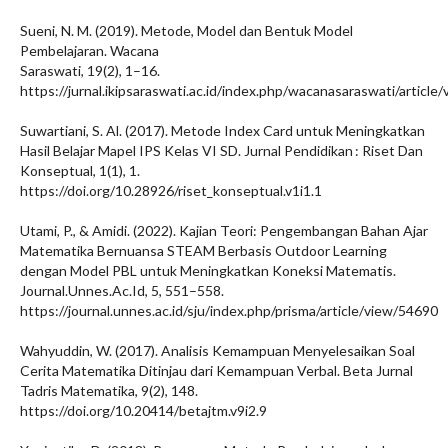
Sueni, N. M. (2019). Metode, Model dan Bentuk Model
Pembelajaran. Wacana
Saraswati, 19(2), 1–16.
https://jurnal.ikipsaraswati.ac.id/index.php/wacanasaraswati/article
Suwartiani, S. Al. (2017). Metode Index Card untuk Meningkatkan
Hasil Belajar Mapel IPS Kelas VI SD. Jurnal Pendidikan : Riset Dan
Konseptual, 1(1), 1.
https://doi.org/10.28926/riset_konseptual.v1i1.1
Utami, P., & Amidi. (2022). Kajian Teori: Pengembangan Bahan Ajar
Matematika Bernuansa STEAM Berbasis Outdoor Learning
dengan Model PBL untuk Meningkatkan Koneksi Matematis.
Journal.Unnes.Ac.Id, 5, 551–558.
https://journal.unnes.ac.id/sju/index.php/prisma/article/view/54690
Wahyuddin, W. (2017). Analisis Kemampuan Menyelesaikan Soal
Cerita Matematika Ditinjau dari Kemampuan Verbal. Beta Jurnal
Tadris Matematika, 9(2), 148.
https://doi.org/10.20414/betajtm.v9i2.9