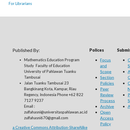
For Librarians
Published By:
Polices
Submis
Mathematics Education Program
Focus
O
Study Faculty of Education
and
S
University of Pahlawan Tuanku
Scope
A
Tambusai
Section
G
Jalan Tuanku Tambusai 23
Policies
C
Bangkinang Kota, Kampar, Riau
Peer
N
Regency, Indonesia Phone +62 822
Review
P
7127 9237
Process
S
Email :
Archive
A
zulfahasni@universitaspahlawan.ac.id
Open
zulfahasni670@gmail.com
Access
Policy
a Creative Commons Attribution-ShareAlike