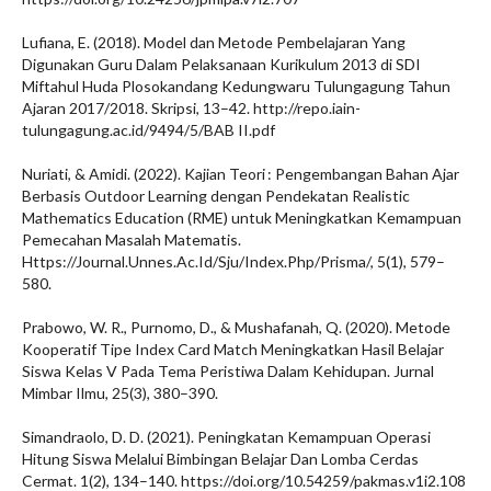
Lufiana, E. (2018). Model dan Metode Pembelajaran Yang
Digunakan Guru Dalam Pelaksanaan Kurikulum 2013 di SDI
Miftahul Huda Plosokandang Kedungwaru Tulungagung Tahun
Ajaran 2017/2018. Skripsi, 13–42. http://repo.iain-
tulungagung.ac.id/9494/5/BAB II.pdf
Nuriati, & Amidi. (2022). Kajian Teori : Pengembangan Bahan Ajar
Berbasis Outdoor Learning dengan Pendekatan Realistic
Mathematics Education (RME) untuk Meningkatkan Kemampuan
Pemecahan Masalah Matematis.
Https://Journal.Unnes.Ac.Id/Sju/Index.Php/Prisma/, 5(1), 579–
580.
Prabowo, W. R., Purnomo, D., & Mushafanah, Q. (2020). Metode
Kooperatif Tipe Index Card Match Meningkatkan Hasil Belajar
Siswa Kelas V Pada Tema Peristiwa Dalam Kehidupan. Jurnal
Mimbar Ilmu, 25(3), 380–390.
Simandraolo, D. D. (2021). Peningkatan Kemampuan Operasi
Hitung Siswa Melalui Bimbingan Belajar Dan Lomba Cerdas
Cermat. 1(2), 134–140. https://doi.org/10.54259/pakmas.v1i2.108