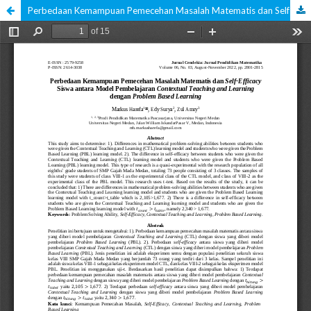
Perbedaan Kemampuan Pemecehan Masalah Matematis dan Self-Efficacy Siswa antara Model Pembelajaran Contextual Teaching and Learning dengan Problem Based Learning