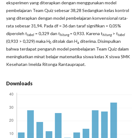
eksperimen yang diterapkan dengan menggunakan model
pembelajaran Team Quiz sebesar 38,28 Sedangkan kelas kontrol
yang diterapkan dengan model pembelajaran konvensional rata-
rata sebesar 31,94. Pada df = 36 dan taraf signifikan = 0,05%
diperoleh t
= 0,329 dan t
= 0,933. Karena t
> t
tabel
hitung
hitung
tabel
(0,933 > 0,329) maka H
ditolak dan H
diterima. Disimpulkan
0
a
bahwa terdapat pengaruh model pembelajaran Team Quiz dalam
meningkatkan minat belajar matematika siswa kelas X siswa SMK
Kesehatan Imelda Ritonga Rantauprapat.
Downloads