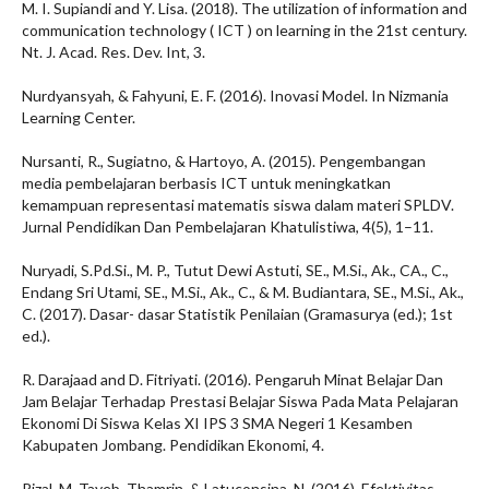
M. I. Supiandi and Y. Lisa. (2018). The utilization of information and
communication technology ( ICT ) on learning in the 21st century.
Nt. J. Acad. Res. Dev. Int, 3.
Nurdyansyah, & Fahyuni, E. F. (2016). Inovasi Model. In Nizmania
Learning Center.
Nursanti, R., Sugiatno, & Hartoyo, A. (2015). Pengembangan
media pembelajaran berbasis ICT untuk meningkatkan
kemampuan representasi matematis siswa dalam materi SPLDV.
Jurnal Pendidikan Dan Pembelajaran Khatulistiwa, 4(5), 1–11.
Nuryadi, S.Pd.Si., M. P., Tutut Dewi Astuti, SE., M.Si., Ak., CA., C.,
Endang Sri Utami, SE., M.Si., Ak., C., & M. Budiantara, SE., M.Si., Ak.,
C. (2017). Dasar- dasar Statistik Penilaian (Gramasurya (ed.); 1st
ed.).
R. Darajaad and D. Fitriyati. (2016). Pengaruh Minat Belajar Dan
Jam Belajar Terhadap Prestasi Belajar Siswa Pada Mata Pelajaran
Ekonomi Di Siswa Kelas XI IPS 3 SMA Negeri 1 Kesamben
Kabupaten Jombang. Pendidikan Ekonomi, 4.
Rizal, M. Tayeb, Thamrin. & Latuconsina, N. (2016). Efektivitas