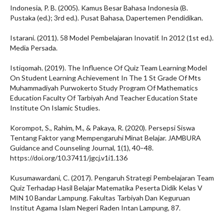
Indonesia, P. B. (2005). Kamus Besar Bahasa Indonesia (B.
Pustaka (ed.); 3rd ed.). Pusat Bahasa, Dapertemen Pendidikan.
Istarani. (2011). 58 Model Pembelajaran Inovatif. In 2012 (1st ed.).
Media Persada.
Istiqomah. (2019). The Influence Of Quiz Team Learning Model
On Student Learning Achievement In The 1 St Grade Of Mts
Muhammadiyah Purwokerto Study Program Of Mathematics
Education Faculty Of Tarbiyah And Teacher Education State
Institute On Islamic Studies.
Korompot, S., Rahim, M., & Pakaya, R. (2020). Persepsi Siswa
Tentang Faktor yang Mempengaruhi Minat Belajar. JAMBURA
Guidance and Counseling Journal, 1(1), 40–48.
https://doi.org/10.37411/jgcj.v1i1.136
Kusumawardani, C. (2017). Pengaruh Strategi Pembelajaran Team
Quiz Terhadap Hasil Belajar Matematika Peserta Didik Kelas V
MIN 10 Bandar Lampung. Fakultas Tarbiyah Dan Keguruan
Institut Agama Islam Negeri Raden Intan Lampung, 87.