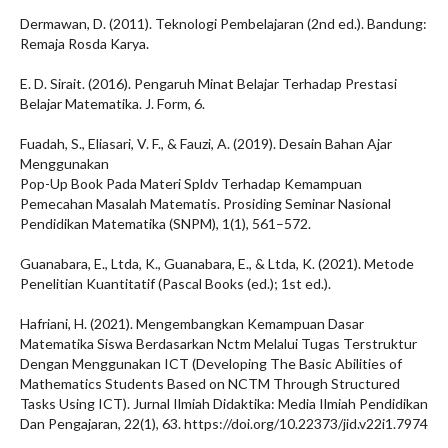
Dermawan, D. (2011). Teknologi Pembelajaran (2nd ed.). Bandung:
Remaja Rosda Karya.
E. D. Sirait. (2016). Pengaruh Minat Belajar Terhadap Prestasi
Belajar Matematika. J. Form, 6.
Fuadah, S., Eliasari, V. F., & Fauzi, A. (2019). Desain Bahan Ajar
Menggunakan
Pop-Up Book Pada Materi Spldv Terhadap Kemampuan
Pemecahan Masalah Matematis. Prosiding Seminar Nasional
Pendidikan Matematika (SNPM), 1(1), 561–572.
Guanabara, E., Ltda, K., Guanabara, E., & Ltda, K. (2021). Metode
Penelitian Kuantitatif (Pascal Books (ed.); 1st ed.).
Hafriani, H. (2021). Mengembangkan Kemampuan Dasar
Matematika Siswa Berdasarkan Nctm Melalui Tugas Terstruktur
Dengan Menggunakan ICT (Developing The Basic Abilities of
Mathematics Students Based on NCTM Through Structured
Tasks Using ICT). Jurnal Ilmiah Didaktika: Media Ilmiah Pendidikan
Dan Pengajaran, 22(1), 63. https://doi.org/10.22373/jid.v22i1.7974