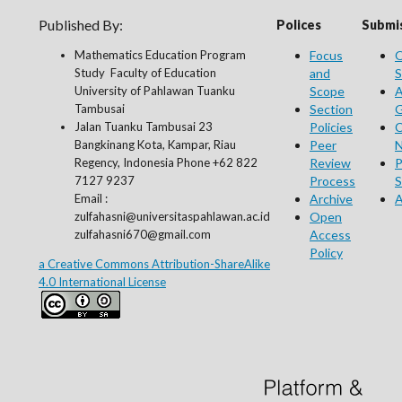
Published By:
Polices
Submis
Mathematics Education Program
Focus
O
Study Faculty of Education
and
S
University of Pahlawan Tuanku
Scope
A
Tambusai
Section
G
Jalan Tuanku Tambusai 23
Policies
C
Bangkinang Kota, Kampar, Riau
Peer
N
Regency, Indonesia Phone +62 822
Review
P
7127 9237
Process
S
Email :
Archive
A
zulfahasni@universitaspahlawan.ac.id
Open
zulfahasni670@gmail.com
Access
Policy
a Creative Commons Attribution-ShareAlike
4.0 International License