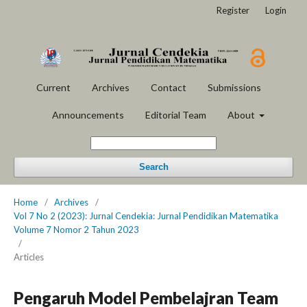
Register
Login
Current
Archives
Contact
Submissions
Announcements
Editorial Team
About
Search
Home
/
Archives
/
Vol 7 No 2 (2023): Jurnal Cendekia: Jurnal Pendidikan Matematika
Volume 7 Nomor 2 Tahun 2023
/
Articles
Pengaruh Model Pembelajran Team