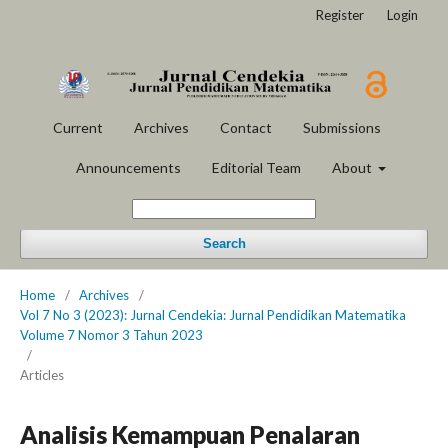
Register
Login
Current
Archives
Contact
Submissions
Announcements
Editorial Team
About
Search
Home
/
Archives
/
Vol 7 No 3 (2023): Jurnal Cendekia: Jurnal Pendidikan Matematika
Volume 7 Nomor 3 Tahun 2023
/
Articles
Analisis Kemampuan Penalaran