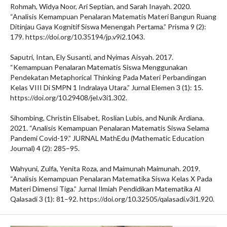
Rohmah, Widya Noor, Ari Septian, and Sarah Inayah. 2020.
“Analisis Kemampuan Penalaran Matematis Materi Bangun Ruang
Ditinjau Gaya Kognitif Siswa Menengah Pertama.” Prisma 9 (2):
179. https://doi.org/10.35194/jp.v9i2.1043.
Saputri, Intan, Ely Susanti, and Nyimas Aisyah. 2017.
“Kemampuan Penalaran Matematis Siswa Menggunakan
Pendekatan Metaphorical Thinking Pada Materi Perbandingan
Kelas VIII Di SMPN 1 Indralaya Utara.” Jurnal Elemen 3 (1): 15.
https://doi.org/10.29408/jel.v3i1.302.
Sihombing, Christin Elisabet, Roslian Lubis, and Nunik Ardiana.
2021. “Analisis Kemampuan Penalaran Matematis Siswa Selama
Pandemi Covid-19.” JURNAL MathEdu (Mathematic Education
Journal) 4 (2): 285–95.
Wahyuni, Zulfa, Yenita Roza, and Maimunah Maimunah. 2019.
“Analisis Kemampuan Penalaran Matematika Siswa Kelas X Pada
Materi Dimensi Tiga.” Jurnal Ilmiah Pendidikan Matematika Al
Qalasadi 3 (1): 81–92. https://doi.org/10.32505/qalasadi.v3i1.920.