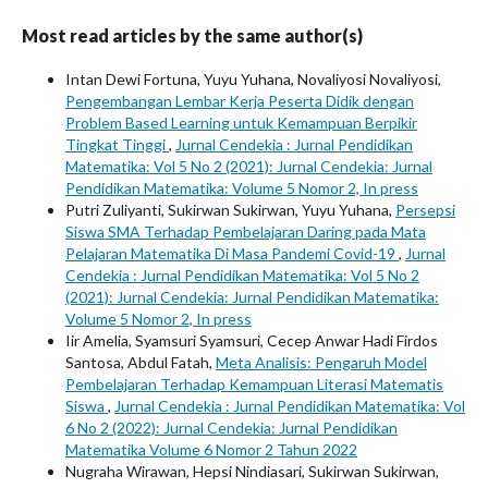
Most read articles by the same author(s)
Intan Dewi Fortuna, Yuyu Yuhana, Novaliyosi Novaliyosi,
Pengembangan Lembar Kerja Peserta Didik dengan
Problem Based Learning untuk Kemampuan Berpikir
Tingkat Tinggi
,
Jurnal Cendekia : Jurnal Pendidikan
Matematika: Vol 5 No 2 (2021): Jurnal Cendekia: Jurnal
Pendidikan Matematika: Volume 5 Nomor 2, In press
Putri Zuliyanti, Sukirwan Sukirwan, Yuyu Yuhana,
Persepsi
Siswa SMA Terhadap Pembelajaran Daring pada Mata
Pelajaran Matematika Di Masa Pandemi Covid-19
,
Jurnal
Cendekia : Jurnal Pendidikan Matematika: Vol 5 No 2
(2021): Jurnal Cendekia: Jurnal Pendidikan Matematika:
Volume 5 Nomor 2, In press
Iir Amelia, Syamsuri Syamsuri, Cecep Anwar Hadi Firdos
Santosa, Abdul Fatah,
Meta Analisis: Pengaruh Model
Pembelajaran Terhadap Kemampuan Literasi Matematis
Siswa
,
Jurnal Cendekia : Jurnal Pendidikan Matematika: Vol
6 No 2 (2022): Jurnal Cendekia: Jurnal Pendidikan
Matematika Volume 6 Nomor 2 Tahun 2022
Nugraha Wirawan, Hepsi Nindiasari, Sukirwan Sukirwan,