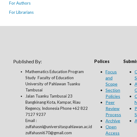
For Authors
For Librarians
Published By:
Polices
Submis
Mathematics Education Program
Focus
O
Study Faculty of Education
and
S
University of Pahlawan Tuanku
Scope
A
Tambusai
Section
G
Jalan Tuanku Tambusai 23
Policies
C
Bangkinang Kota, Kampar, Riau
Peer
N
Regency, Indonesia Phone +62 822
Review
P
7127 9237
Process
S
Email :
Archive
A
zulfahasni@universitaspahlawan.ac.id
Open
zulfahasni670@gmail.com
Access