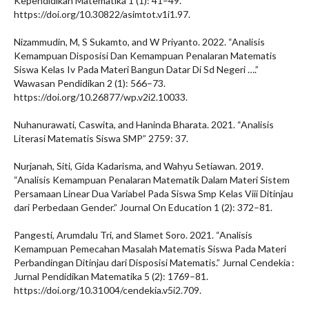
Kependidikan Matematika 1 (1): 41–49.
https://doi.org/10.30822/asimtot.v1i1.97.
Nizammudin, M, S Sukamto, and W Priyanto. 2022. “Analisis
Kemampuan Disposisi Dan Kemampuan Penalaran Matematis
Siswa Kelas Iv Pada Materi Bangun Datar Di Sd Negeri ….”
Wawasan Pendidikan 2 (1): 566–73.
https://doi.org/10.26877/wp.v2i2.10033.
Nuhanurawati, Caswita, and Haninda Bharata. 2021. “Analisis
Literasi Matematis Siswa SMP” 2759: 37.
Nurjanah, Siti, Gida Kadarisma, and Wahyu Setiawan. 2019.
“Analisis Kemampuan Penalaran Matematik Dalam Materi Sistem
Persamaan Linear Dua Variabel Pada Siswa Smp Kelas Viii Ditinjau
dari Perbedaan Gender.” Journal On Education 1 (2): 372–81.
Pangesti, Arumdalu Tri, and Slamet Soro. 2021. “Analisis
Kemampuan Pemecahan Masalah Matematis Siswa Pada Materi
Perbandingan Ditinjau dari Disposisi Matematis.” Jurnal Cendekia :
Jurnal Pendidikan Matematika 5 (2): 1769–81.
https://doi.org/10.31004/cendekia.v5i2.709.