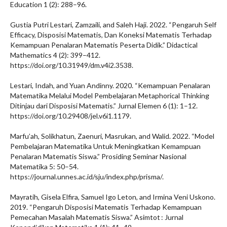
Education 1 (2): 288–96.
Gustia Putri Lestari, Zamzaili, and Saleh Haji. 2022. “Pengaruh Self
Efficacy, Disposisi Matematis, Dan Koneksi Matematis Terhadap
Kemampuan Penalaran Matematis Peserta Didik.” Didactical
Mathematics 4 (2): 399–412.
https://doi.org/10.31949/dm.v4i2.3538.
Lestari, Indah, and Yuan Andinny. 2020. “Kemampuan Penalaran
Matematika Melalui Model Pembelajaran Metaphorical Thinking
Ditinjau dari Disposisi Matematis.” Jurnal Elemen 6 (1): 1–12.
https://doi.org/10.29408/jel.v6i1.1179.
Marfu’ah, Solikhatun, Zaenuri, Masrukan, and Walid. 2022. “Model
Pembelajaran Matematika Untuk Meningkatkan Kemampuan
Penalaran Matematis Siswa.” Prosiding Seminar Nasional
Matematika 5: 50–54.
https://journal.unnes.ac.id/sju/index.php/prisma/.
Mayratih, Gisela Elfira, Samuel Igo Leton, and Irmina Veni Uskono.
2019. “Pengaruh Disposisi Matematis Terhadap Kemampuan
Pemecahan Masalah Matematis Siswa.” Asimtot : Jurnal