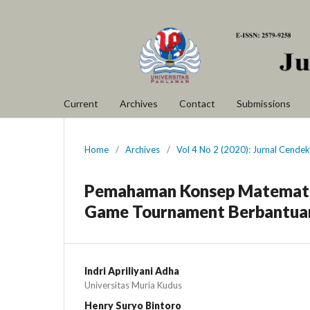
Current
Archives
Contact
Submissions
Home
/
Archives
/
Vol 4 No 2 (2020): Jurnal Cendek
Pemahaman Konsep Matematis
Game Tournament Berbantua
Indri Apriliyani Adha
Universitas Muria Kudus
Henry Suryo Bintoro