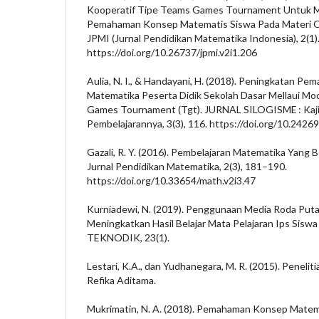
Kooperatif Tipe Teams Games Tournament Untuk
Pemahaman Konsep Matematis Siswa Pada Materi Op
JPMI (Jurnal Pendidikan Matematika Indonesia), 2(1)
https://doi.org/10.26737/jpmi.v2i1.206
Aulia, N. I., & Handayani, H. (2018). Peningkatan 
Matematika Peserta Didik Sekolah Dasar Mellaui M
Games Tournament (Tgt). JURNAL SILOGISME : Kaji
Pembelajarannya, 3(3), 116. https://doi.org/10.24269
Gazali, R. Y. (2016). Pembelajaran Matematika Yang 
Jurnal Pendidikan Matematika, 2(3), 181–190.
https://doi.org/10.33654/math.v2i3.47
Kurniadewi, N. (2019). Penggunaan Media Roda Puta
Meningkatkan Hasil Belajar Mata Pelajaran Ips Siswa 
TEKNODIK, 23(1).
Lestari, K.A., dan Yudhanegara, M. R. (2015). Peneli
Refika Aditama.
Mukrimatin, N. A. (2018). Pemahaman Konsep Matemat