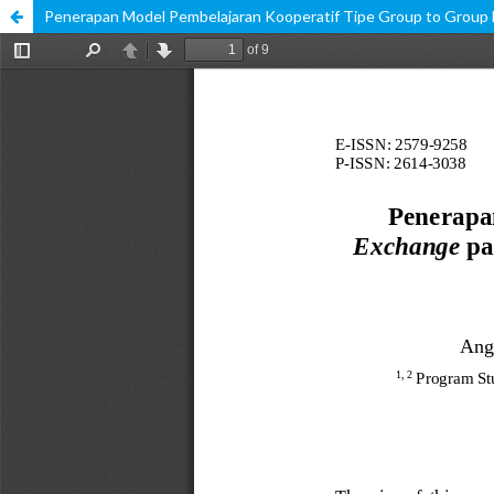
Penerapan Model Pembelajaran Kooperatif Tipe Group to Group