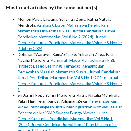
Most read articles by the same author(s)
Memori Putra Lawuna, Yulisman Zega, Ratna Natalia
Mendrofa,
Analisis Cluster Mahasiswa Pendidikan
Matematika Universitas Nias
,
Jurnal Cendekia : Jurnal
Pendidikan Matematika: Vol 8 No 2 (2024): Jurnal
Cendekia: Jurnal Pendidikan Matematika Volume 8 Nomor
2 Tahun 2024
Defitriani Waruwu, Rama'eli Lase, Yulisman Zega, Ratna
Natalia Mendrofa,
Pengaruh Model Pembelajaran PjBL
(Project Based Learning) Terhadap Kemampuan
Pemecahan Masalah Matematis Siswa
,
Jurnal Cendekia :
Jurnal Pendidikan Matematika: Vol 8 No 1 (2024): Jurnal
Cendekia: Jurnal Pendidikan Matematika Volume 8 Nomor
1
Sri Jernih Popy Yamin Mendrofa, Ratna Natalia Mendrofa,
Yakin Niat Telambanua, Yulisman Zega,
Pengembangan
Video Pembelajaran untuk Meningkatkan Motivasi Belajar
Peserta didik di SMP Swasta Bunga Mawar
,
Jurnal
Cendekia : Jurnal Pendidikan Matematika: Vol 8 No 1
(2024): Jurnal Cendekia: Jurnal Pendidikan Matematika
Volume 8 Nomor 1