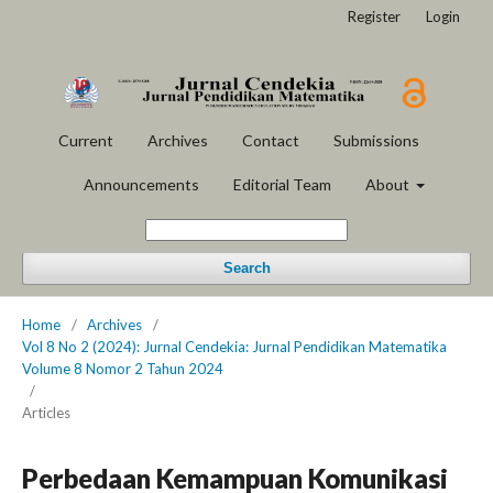
Register
Login
Current
Archives
Contact
Submissions
Announcements
Editorial Team
About
Search
Home
/
Archives
/
Vol 8 No 2 (2024): Jurnal Cendekia: Jurnal Pendidikan Matematika
Volume 8 Nomor 2 Tahun 2024
/
Articles
Perbedaan Kemampuan Komunikasi