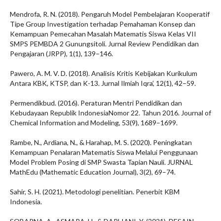
Mendrofa, R. N. (2018). Pengaruh Model Pembelajaran Kooperatif
Tipe Group Investigation terhadap Pemahaman Konsep dan
Kemampuan Pemecahan Masalah Matematis Siswa Kelas VII
SMPS PEMBDA 2 Gunungsitoli. Jurnal Review Pendidikan dan
Pengajaran (JRPP), 1(1), 139–146.
Pawero, A. M. V. D. (2018). Analisis Kritis Kebijakan Kurikulum
Antara KBK, KTSP, dan K-13. Jurnal Ilmiah Iqra’, 12(1), 42–59.
Permendikbud. (2016). Peraturan Mentri Pendidikan dan
Kebudayaan Republik IndonesiaNomor 22. Tahun 2016. Journal of
Chemical Information and Modeling, 53(9), 1689–1699.
Rambe, N., Ardiana, N., & Harahap, M. S. (2020). Peningkatan
Kemampuan Penalaran Matematis Siswa Melalui Penggunaan
Model Problem Posing di SMP Swasta Tapian Nauli. JURNAL
MathEdu (Mathematic Education Journal), 3(2), 69–74.
Sahir, S. H. (2021). Metodologi penelitian. Penerbit KBM
Indonesia.