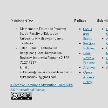
Published By:
Polices
Submis
Mathematics Education Program
Focus
O
Study Faculty of Education
and
S
University of Pahlawan Tuanku
Scope
A
Tambusai
Section
G
Jalan Tuanku Tambusai 23
Policies
C
Bangkinang Kota, Kampar, Riau
Peer
N
Regency, Indonesia Phone +62 822
Review
P
7127 9237
Process
S
Email :
Archive
A
zulfahasni@universitaspahlawan.ac.id
Open
zulfahasni670@gmail.com
Access
Policy
a Creative Commons Attribution-ShareAlike
4.0 International License