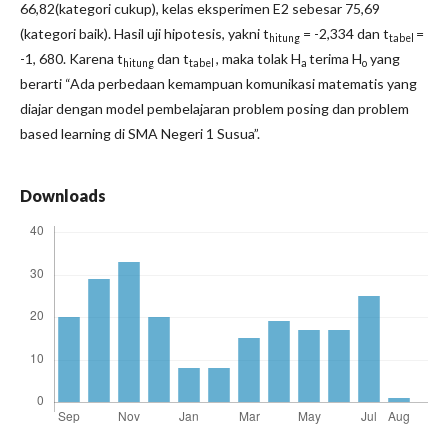
66,82(kategori cukup), kelas eksperimen E2 sebesar 75,69
(kategori baik). Hasil uji hipotesis, yakni t
= -2,334 dan t
=
hitung
tabel
-1, 680. Karena t
dan t
, maka tolak H
terima H
yang
hitung
tabel
a
o
berarti “Ada perbedaan kemampuan komunikasi matematis yang
diajar dengan model pembelajaran problem posing dan problem
based learning di SMA Negeri 1 Susua”.
Downloads