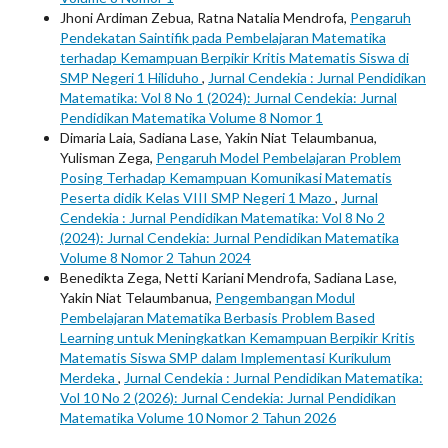
Jhoni Ardiman Zebua, Ratna Natalia Mendrofa,
Pengaruh
Pendekatan Saintifik pada Pembelajaran Matematika
terhadap Kemampuan Berpikir Kritis Matematis Siswa di
SMP Negeri 1 Hiliduho
,
Jurnal Cendekia : Jurnal Pendidikan
Matematika: Vol 8 No 1 (2024): Jurnal Cendekia: Jurnal
Pendidikan Matematika Volume 8 Nomor 1
Dimaria Laia, Sadiana Lase, Yakin Niat Telaumbanua,
Yulisman Zega,
Pengaruh Model Pembelajaran Problem
Posing Terhadap Kemampuan Komunikasi Matematis
Peserta didik Kelas VIII SMP Negeri 1 Mazo
,
Jurnal
Cendekia : Jurnal Pendidikan Matematika: Vol 8 No 2
(2024): Jurnal Cendekia: Jurnal Pendidikan Matematika
Volume 8 Nomor 2 Tahun 2024
Benedikta Zega, Netti Kariani Mendrofa, Sadiana Lase,
Yakin Niat Telaumbanua,
Pengembangan Modul
Pembelajaran Matematika Berbasis Problem Based
Learning untuk Meningkatkan Kemampuan Berpikir Kritis
Matematis Siswa SMP dalam Implementasi Kurikulum
Merdeka
,
Jurnal Cendekia : Jurnal Pendidikan Matematika:
Vol 10 No 2 (2026): Jurnal Cendekia: Jurnal Pendidikan
Matematika Volume 10 Nomor 2 Tahun 2026