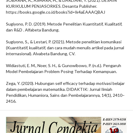
SOBARNA, A., ASMARA, H., & DARLIANI, Y. (2021). DESAIN
KURIKULUM PENJASORKES. Desanta Publisher.
https://books.google.co.id/books?id=Ik4aEAAAQBAJ
Sugiyono, P. D. (2019). Metode Penelitian Kuantitatif, Kualitatif,
dan R&D . Alfabeta Bandung.
Sugiyono, S., & Lestari, P. (2021). Metode penelitian komunikasi
(Kuantitatif, kualitatif, dan cara mudah menulis artikel pada jurnal
internasional). Alvabeta Bandung, CV.
Widiastuti, E. M., Noer, S. H., & Gunowibowo, P. (n.d.). Pengaruh
Model Pembelajaran Problem Posing Terhadap Kemampuan.
Zega, Y. (2020). Hubungan self efficacy terhadap motivasi belajar
dalam pembelajaran matematika. DIDAKTIK: Jurnal Ilmiah
Pendidikan, Humaniora, Sains dan Pembelajarannya, 14(1), 2410–
2416.