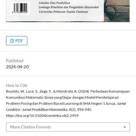
PDF
Published
2024-04-20
How to Cite
Buulolo, W., Lase, S., Zega, Y., & Mendrofa, R. (2024). Perbedaan Kemampuan
Komunikasi Matematis Siswa yang Diajar dengan Model Pembelajaran
Problem Posing dan Problem Based Learning di SMA Negeri 1 Susua.
Jurnal
Cendekia : Jurnal Pendidikan Matematika
,
8
(2), 938-945.
https://doi.org/10.31004/cendekia.v8i2.2959
More Citation Formats