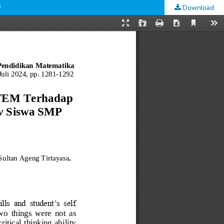
P
Download