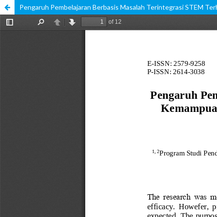
Pengaruh Pembelajaran Berbasis Masalah Terintegrasi STEM Terh