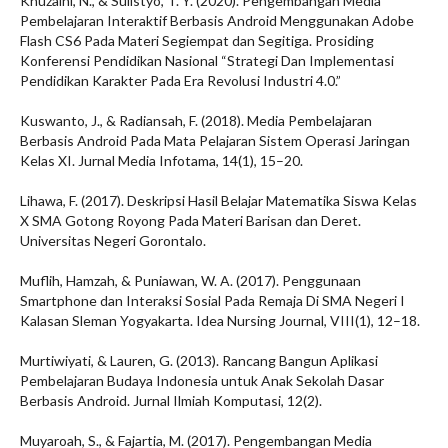
Khuzaini, N., & Sulistyo, T. Y. (2020). Pengembangan Media
Pembelajaran Interaktif Berbasis Android Menggunakan Adobe
Flash CS6 Pada Materi Segiempat dan Segitiga. Prosiding
Konferensi Pendidikan Nasional “Strategi Dan Implementasi
Pendidikan Karakter Pada Era Revolusi Industri 4.0.”
Kuswanto, J., & Radiansah, F. (2018). Media Pembelajaran
Berbasis Android Pada Mata Pelajaran Sistem Operasi Jaringan
Kelas XI. Jurnal Media Infotama, 14(1), 15–20.
Lihawa, F. (2017). Deskripsi Hasil Belajar Matematika Siswa Kelas
X SMA Gotong Royong Pada Materi Barisan dan Deret.
Universitas Negeri Gorontalo.
Muflih, Hamzah, & Puniawan, W. A. (2017). Penggunaan
Smartphone dan Interaksi Sosial Pada Remaja Di SMA Negeri I
Kalasan Sleman Yogyakarta. Idea Nursing Journal, VIII(1), 12–18.
Murtiwiyati, & Lauren, G. (2013). Rancang Bangun Aplikasi
Pembelajaran Budaya Indonesia untuk Anak Sekolah Dasar
Berbasis Android. Jurnal Ilmiah Komputasi, 12(2).
Muyaroah, S., & Fajartia, M. (2017). Pengembangan Media