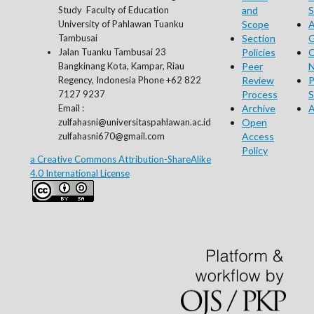
Study Faculty of Education
and
S
University of Pahlawan Tuanku
Scope
A
Tambusai
Section
G
Jalan Tuanku Tambusai 23
Policies
C
Bangkinang Kota, Kampar, Riau
Peer
N
Regency, Indonesia Phone +62 822
Review
P
7127 9237
Process
S
Email :
Archive
A
zulfahasni@universitaspahlawan.ac.id
Open
zulfahasni670@gmail.com
Access
Policy
a Creative Commons Attribution-ShareAlike
4.0 International License