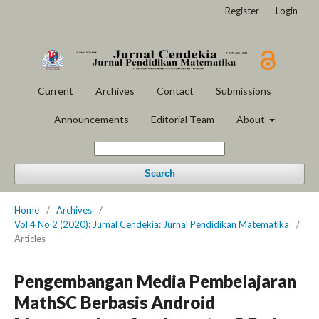
Register
Login
Current
Archives
Contact
Submissions
Announcements
Editorial Team
About
Search
Home
/
Archives
/
Vol 4 No 2 (2020): Jurnal Cendekia: Jurnal Pendidikan Matematika
/
Articles
Pengembangan Media Pembelajaran
MathSC Berbasis Android