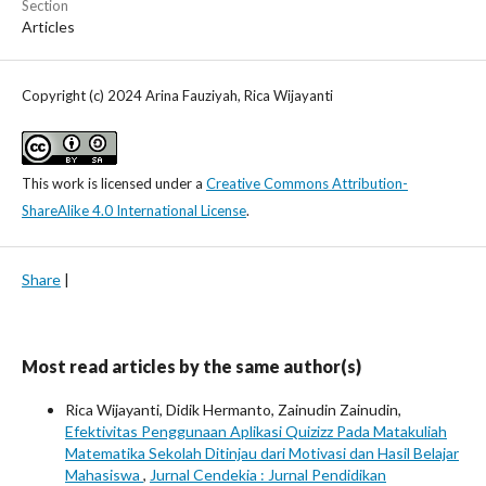
Section
Articles
Copyright (c) 2024 Arina Fauziyah, Rica Wijayanti
This work is licensed under a
Creative Commons Attribution-
ShareAlike 4.0 International License
.
Share
|
Most read articles by the same author(s)
Rica Wijayanti, Didik Hermanto, Zainudin Zainudin,
Efektivitas Penggunaan Aplikasi Quizizz Pada Matakuliah
Matematika Sekolah Ditinjau dari Motivasi dan Hasil Belajar
Mahasiswa
,
Jurnal Cendekia : Jurnal Pendidikan