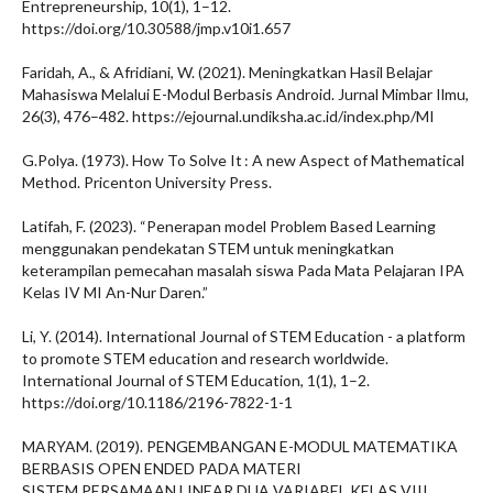
Entrepreneurship, 10(1), 1–12.
https://doi.org/10.30588/jmp.v10i1.657
Faridah, A., & Afridiani, W. (2021). Meningkatkan Hasil Belajar
Mahasiswa Melalui E-Modul Berbasis Android. Jurnal Mimbar Ilmu,
26(3), 476–482. https://ejournal.undiksha.ac.id/index.php/MI
G.Polya. (1973). How To Solve It : A new Aspect of Mathematical
Method. Pricenton University Press.
Latifah, F. (2023). “Penerapan model Problem Based Learning
menggunakan pendekatan STEM untuk meningkatkan
keterampilan pemecahan masalah siswa Pada Mata Pelajaran IPA
Kelas IV MI An-Nur Daren.”
Li, Y. (2014). International Journal of STEM Education - a platform
to promote STEM education and research worldwide.
International Journal of STEM Education, 1(1), 1–2.
https://doi.org/10.1186/2196-7822-1-1
MARYAM. (2019). PENGEMBANGAN E-MODUL MATEMATIKA
BERBASIS OPEN ENDED PADA MATERI
SISTEM PERSAMAAN LINEAR DUA VARIABEL KELAS VIII.