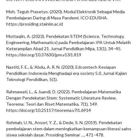
Moh. Teguh Prasetyo. (2020). Modul Elektronik Sebagai Media
Pembelajaran Daring di Masa Pandemi. ICO EDUSHA.
https://prosiding.stainim.ac.id
Muttaqiin, A. (2023). Pendekatan STEM (Science, Technology,
Engineering, Mathematics) pada Pembelajaran IPA Untuk Melatih
Keterampilan Abad 21. Jurnal Pendidikan Mipa, 13(1), 34–45.
https://doi.org/10.37630/jpm.v13i1.819
Nastiti, F. E., & ’Abdu, A. R. N. (2020). Edcomtech Kesiapan
Pendidikan Indonesia Menghadapi era society 5.0. Jurnal Kajian
Teknologi Pendidikan, 5(1).
Rahmawati, L., & Juandi, D. (2022). Pembelajaran Matematika
Dengan Pendekatan Stem: Systematic Literature Review.
Teorema: Teori dan Riset Matematika, 7(1), 149.
https://doi.org/10.25157/teorema.v7i1.6914
Rohmah, U. N., Ansori, Y. Z., & Dede, S. N. (2019). Pendekatan
pembelajaran stem dalam meningkatkan kemampuan literasi sains
siswa sekolah dasar. Prosiding Seminar …, 471–478.