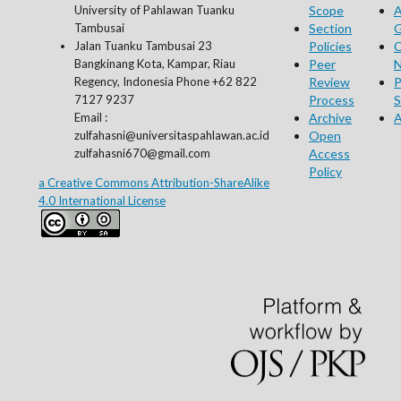
University of Pahlawan Tuanku
Scope
A
Tambusai
Section
G
Jalan Tuanku Tambusai 23
Policies
C
Bangkinang Kota, Kampar, Riau
Peer
N
Regency, Indonesia Phone +62 822
Review
P
7127 9237
Process
S
Email :
Archive
A
zulfahasni@universitaspahlawan.ac.id
Open
zulfahasni670@gmail.com
Access
Policy
a Creative Commons Attribution-ShareAlike
4.0 International License