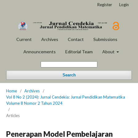
Register
Login
Current
Archives
Contact
Submissions
Announcements
Editorial Team
About
Search
Home
/
Archives
/
Vol 8 No 2 (2024): Jurnal Cendekia: Jurnal Pendidikan Matematika
Volume 8 Nomor 2 Tahun 2024
/
Articles
Penerapan Model Pembelajaran