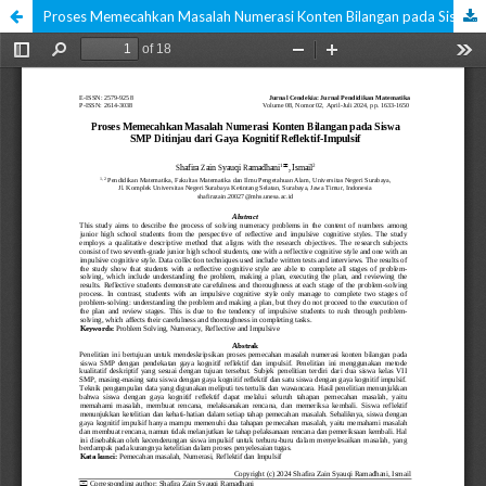
Proses Memecahkan Masalah Numerasi Konten Bilangan pada Siswa SMP Ditinjau dari Gaya Kognitif Reflektif-Impulsif