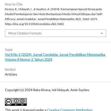
How to Cite
Kirana, R., Hidayah, I., & Suyitno, A. (2024). Kemampuan Spasial Siswa pada
Model Pembelajaran Van Hiele Berbantuan Media Virtual Ditinjau dari Self-
Efficacy.
Jurnal Cendekia : Jurnal Pendidikan Matematika
,
8
(2), 1662-1673.
https://doi.org/10.31004/cendekia.v8i2.3402
More Citation Formats
Issue
Vol 8 No 2 (2024): Jurnal Cendekia: Jurnal Pendidikan Matematika
Volume 8 Nomor 2 Tahun 2024
Section
Articles
Copyright (c) 2024 Reka Kirana, Isti Hidayah, Amin Suyitno
This work is licensed under a
Creative Commons Attribution-