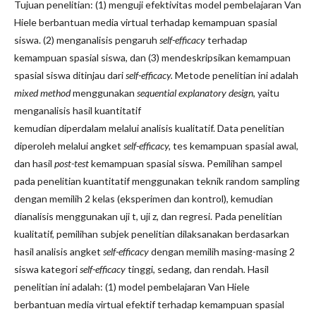
Tujuan penelitian: (1) menguji efektivitas model pembelajaran Van
Hiele berbantuan media virtual terhadap kemampuan spasial
siswa. (2) menganalisis pengaruh
self-efficacy
terhadap
kemampuan spasial siswa, dan (3) mendeskripsikan kemampuan
spasial siswa ditinjau dari
self-efficacy.
Metode penelitian ini adalah
mixed method
menggunakan
sequential explanatory design
, yaitu
menganalisis hasil kuantitatif
kemudian diperdalam melalui analisis kualitatif. Data penelitian
diperoleh melalui angket
self-efficacy,
tes kemampuan spasial awal,
dan hasil
post-test
kemampuan spasial siswa. Pemilihan sampel
pada penelitian kuantitatif menggunakan teknik random sampling
dengan memilih 2 kelas (eksperimen dan kontrol), kemudian
dianalisis menggunakan uji t, uji z, dan regresi. Pada penelitian
kualitatif, pemilihan subjek penelitian dilaksanakan berdasarkan
hasil analisis angket
self-efficacy
dengan memilih masing-masing 2
siswa kategori
self-efficacy
tinggi, sedang, dan rendah
.
Hasil
penelitian ini adalah: (1) model pembelajaran Van Hiele
berbantuan media virtual efektif terhadap kemampuan spasial