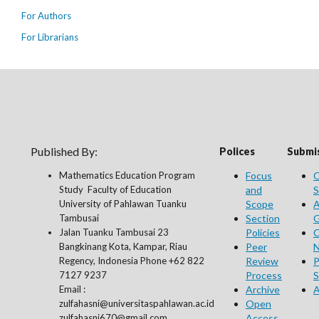
For Authors
For Librarians
Published By:
Polices
Submis
Mathematics Education Program
Focus
O
Study Faculty of Education
and
S
University of Pahlawan Tuanku
Scope
A
Tambusai
Section
G
Jalan Tuanku Tambusai 23
Policies
C
Bangkinang Kota, Kampar, Riau
Peer
N
Regency, Indonesia Phone +62 822
Review
P
7127 9237
Process
S
Email :
Archive
A
zulfahasni@universitaspahlawan.ac.id
Open
zulfahasni670@gmail.com
Access