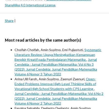
ShareAlike 4.0 International License
.
Share
|
Most read articles by the same author(s)
Choifah Choifah, Amin Suyitno, Emi Pujiastuti,
Systematic
Literature Review: Upaya Meningkatkan Kemampuan
Berpikir Kreatif pada Pembelajaran Matematika
,
Jurnal
Cendekia : Jurnal Pendidikan Matematika: Vol 6 No 3
(2022): Jurnal Cendekia: Jurnal Pendidikan Matematika
Volume 6 Nomor 3 Tahun 2022
Arina Ulil Faroh, Amin Suyitno, Zaenuri Zaenuri,
Open-
Ended Problems Improve High-Level Thinking Skills of
Vocational High School Students with CPS Learning
,
Jurnal Cendekia : Jurnal Pendidikan Matematika: Vol 6 No 2
(2022): Jurnal Cendekia: Jurnal Pendidikan Matematika
Volume 6 Nomor 2 Tahun 2022
Fasqina Salsabila, Dwijanto Dwijanto, Amin Suyitno,