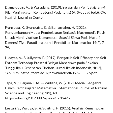
Djamaluddin, A., & Waradana. (2019). Belajar dan Pembelajaran (4
Pilar Peningkatan Kompetensi Pedagogis) (A. Syaddad (ed.)). CV.
Kaaffah Learning Center.
Franselaa, K., Syahputra, E., & Banjarnahor, H. (2021).
Pengembangan Media Pembelajaran Berbasis Macromedia Flash
Untuk Meningkatkan Kemampuan Spasial Siswa Pada Materi
Dimensi Tiga. Paradikma Jurnal Pendidikan Matematika, 14(2), 71–
79.
Hidayat, A., & Juliyanto, F. (2019). Pengaruh Self-Efficacy dan Self-
Esteem Terhadap Prestasi Belajar Mahasiswa pada Sekolah
Tinggi Ilmu Kesehatan Cirebon. Jurnal Ilmiah Indonesia, 4(12),
165–175. https://core.ac.uk/download/pdf/196255896.pdf
Japa, N., Suarjana, I. M., & Widiana, W. (2017). Media Geogebra
Dalam Pembelajaran Matematika. International Journal of Natural
Science and Engineering, 1(2), 40.
https://doi.org/10.23887/ijnse.v1i2.12467
Lestari, S., Waluya, B., & Suyitno, H. (2015). Analisis Kemampuan