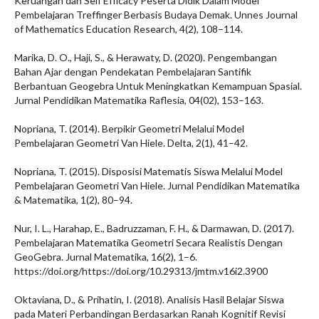
Keruangan dan Self Efficacy Peserta Didik Dalam Model
Pembelajaran Treffinger Berbasis Budaya Demak. Unnes Journal
of Mathematics Education Research, 4(2), 108–114.
Marika, D. O., Haji, S., & Herawaty, D. (2020). Pengembangan
Bahan Ajar dengan Pendekatan Pembelajaran Santifik
Berbantuan Geogebra Untuk Meningkatkan Kemampuan Spasial.
Jurnal Pendidikan Matematika Raflesia, 04(02), 153–163.
Nopriana, T. (2014). Berpikir Geometri Melalui Model
Pembelajaran Geometri Van Hiele. Delta, 2(1), 41–42.
Nopriana, T. (2015). Disposisi Matematis Siswa Melalui Model
Pembelajaran Geometri Van Hiele. Jurnal Pendidikan Matematika
& Matematika, 1(2), 80–94.
Nur, I. L., Harahap, E., Badruzzaman, F. H., & Darmawan, D. (2017).
Pembelajaran Matematika Geometri Secara Realistis Dengan
GeoGebra. Jurnal Matematika, 16(2), 1–6.
https://doi.org/https://doi.org/10.29313/jmtm.v16i2.3900
Oktaviana, D., & Prihatin, I. (2018). Analisis Hasil Belajar Siswa
pada Materi Perbandingan Berdasarkan Ranah Kognitif Revisi