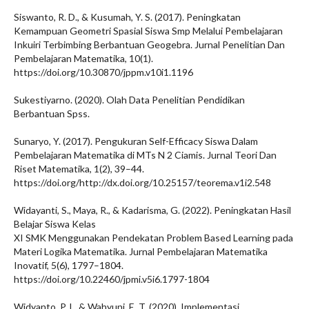
Siswanto, R. D., & Kusumah, Y. S. (2017). Peningkatan
Kemampuan Geometri Spasial Siswa Smp Melalui Pembelajaran
Inkuiri Terbimbing Berbantuan Geogebra. Jurnal Penelitian Dan
Pembelajaran Matematika, 10(1).
https://doi.org/10.30870/jppm.v10i1.1196
Sukestiyarno. (2020). Olah Data Penelitian Pendidikan
Berbantuan Spss.
Sunaryo, Y. (2017). Pengukuran Self-Efficacy Siswa Dalam
Pembelajaran Matematika di MTs N 2 Ciamis. Jurnal Teori Dan
Riset Matematika, 1(2), 39–44.
https://doi.org/http://dx.doi.org/10.25157/teorema.v1i2.548
Widayanti, S., Maya, R., & Kadarisma, G. (2022). Peningkatan Hasil
Belajar Siswa Kelas
XI SMK Menggunakan Pendekatan Problem Based Learning pada
Materi Logika Matematika. Jurnal Pembelajaran Matematika
Inovatif, 5(6), 1797–1804.
https://doi.org/10.22460/jpmi.v5i6.1797-1804
Widyanto, P. I., & Wahyuni, E. T. (2020). Implementasi