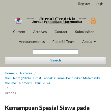
Register
Login
Current
Archives
Contact
Submissions
Announcements
Editorial Team
About
Search
Home
/
Archives
/
Vol 8 No 2 (2024): Jurnal Cendekia: Jurnal Pendidikan Matematika
Volume 8 Nomor 2 Tahun 2024
/
Articles
Kemampuan Spasial Siswa pada