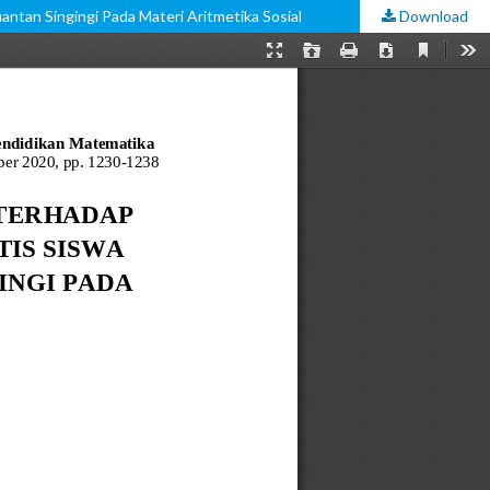
an Singingi Pada Materi Aritmetika Sosial
Download