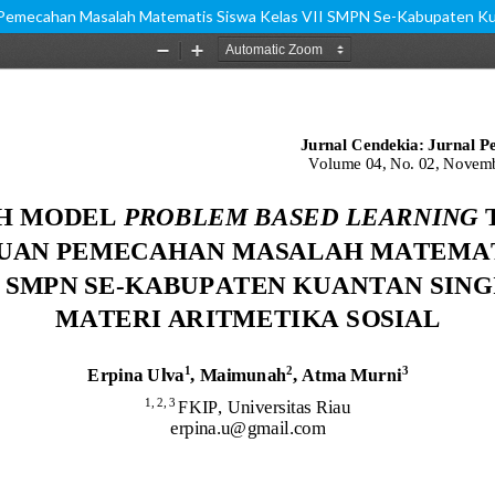
mecahan Masalah Matematis Siswa Kelas VII SMPN Se-Kabupaten Kuant