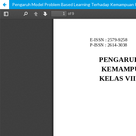
Pengaruh Model Problem Based Learning Terhadap Kemampuan Pe