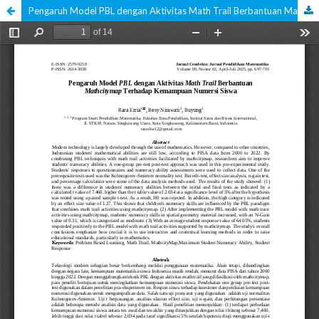
Pengaruh Model PBL dengan Aktivitas Math Trail Berbantuan Mathcitymap Terhadap Kemampuan Numersi Siswa