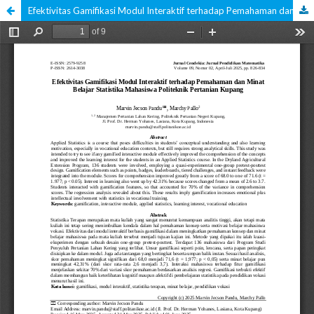
Efektivitas Gamifikasi Modul Interaktif terhadap Pemahaman dan Minat Belajar Statistika Mahasiswa Politeknik Pertanian Kupang