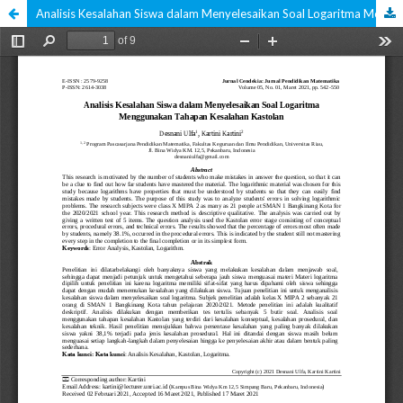
Analisis Kesalahan Siswa dalam Menyelesaikan Soal Logaritma Menggunakan Tahapan Kesalahan Kastolan