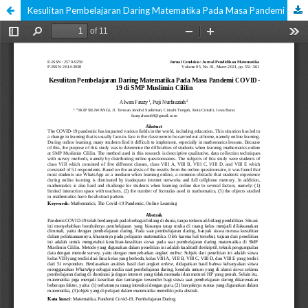
Kesulitan Pembelajaran Daring Matematika Pada Masa Pandemi COVID-19 di SMP Muslimin Cililin