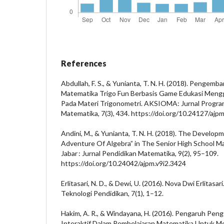
References
Abdullah, F. S., & Yunianta, T. N. H. (2018). Penge
Matematika Trigo Fun Berbasis Game Edukasi Men
Pada Materi Trigonometri. AKSIOMA: Jurnal Progra
Matematika, 7(3), 434. https://doi.org/10.24127/ajp
Andini, M., & Yunianta, T. N. H. (2018). The Develo
Adventure Of Algebra” in The Senior High School Ma
Jabar : Jurnal Pendidikan Matematika, 9(2), 95–109.
https://doi.org/10.24042/ajpm.v9i2.3424
Erlitasari, N. D., & Dewi, U. (2016). Nova Dwi Erlitasa
Teknologi Pendidikan, 7(1), 1–12.
Hakim, A. R., & Windayana, H. (2016). Pengaruh Pen
Interaktif Dalam Pembelajaran Matematika Untuk Me