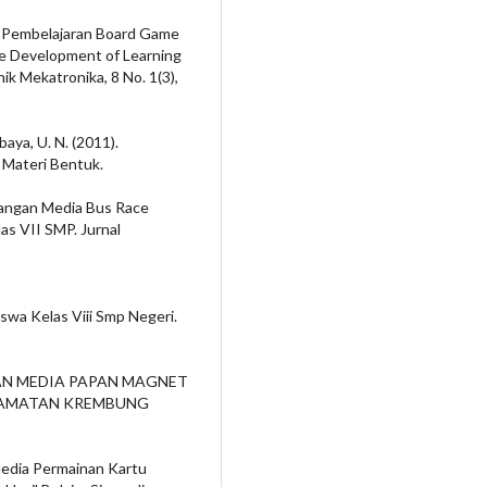
ia Pembelajaran Board Game
he Development of Learning
k Mekatronika, 8 No. 1(3),
abaya, U. N. (2011).
Materi Bentuk.
mbangan Media Bus Race
as VII SMP. Jurnal
iswa Kelas Viii Smp Negeri.
UNAAN MEDIA PAPAN MAGNET
ECAMATAN KREMBUNG
 Media Permainan Kartu