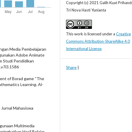
Copyright (c) 2021 Galih Kuat Prihand
Tri Nova Hasti Yunianta
This work is licensed under a
Creative
Commons Attribution-ShareAlike 4.0
International License
.
mbangan Media Pembelajaran
ggunakan Adobe Animate
m Studi Pendidikan
m.v7i3.1586
Share
|
pment of Borad game “The
thematics Learning. Al-
ri. Jurnal Mahasiswa
ggunaan Multimedia
ningkatkan Hasil Belajar