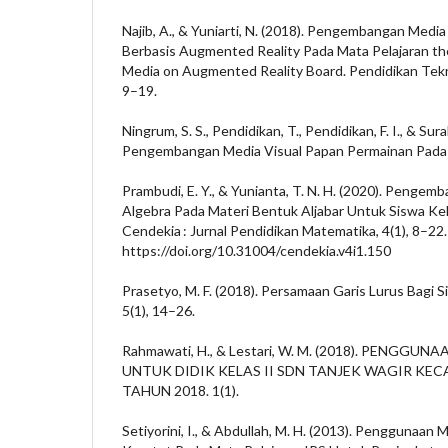
Najib, A., & Yuniarti, N. (2018). Pengembangan Med
Berbasis Augmented Reality Pada Mata Pelajaran t
Media on Augmented Reality Board. Pendidikan Tekni
9–19.
Ningrum, S. S., Pendidikan, T., Pendidikan, F. I., & Sur
Pengembangan Media Visual Papan Permainan Pada 
Prambudi, E. Y., & Yunianta, T. N. H. (2020). Penge
Algebra Pada Materi Bentuk Aljabar Untuk Siswa Kel
Cendekia : Jurnal Pendidikan Matematika, 4(1), 8–22.
https://doi.org/10.31004/cendekia.v4i1.150
Prasetyo, M. F. (2018). Persamaan Garis Lurus Bagi S
5(1), 14–26.
Rahmawati, H., & Lestari, W. M. (2018). PENGG
UNTUK DIDIK KELAS II SDN TANJEK WAGIR K
TAHUN 2018. 1(1).
Setiyorini, I., & Abdullah, M. H. (2013). Penggunaan