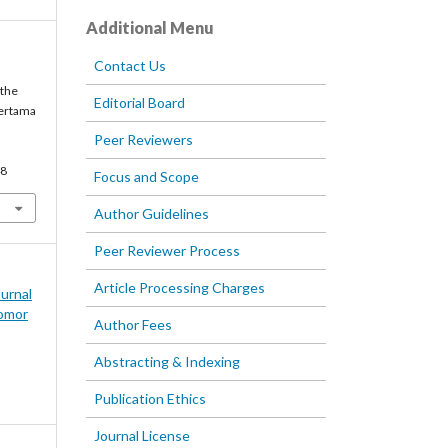
Additional Menu
Contact Us
 the
Editorial Board
Pertama
Peer Reviewers
48
Focus and Scope
Author Guidelines
Peer Reviewer Process
Article Processing Charges
Jurnal
omor
Author Fees
Abstracting & Indexing
Publication Ethics
Journal License