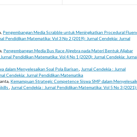
a,
Pengembangan Media Scrabble untuk Meningkatkan Procedural Fluen
nal Pendidikan Matematika: Vol 3 No 2 (2019): Jurnal Cendekia: Jurnal
a,
Pengembangan Media Bus Race Algebra pada Materi Bentuk Aljabar
 Jurnal Pendidikan Matematika: Vol 4 No 1 (2020): Jurnal Cendekia: Jurna
wa dalam Menyelesaikan Soal Pola Barisan
,
Jurnal Cendekia : Jurnal
rnal Cendekia: Jurnal Pendidikan Matematika
ianta,
Kemampuan Strategic Competence Siswa SMP dalam Menyelesai
kills
,
Jurnal Cendekia : Jurnal Pendidikan Matematika: Vol 5 No 3 (2021):