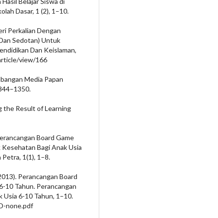
asil Belajar Siswa di
lah Dasar, 1 (2), 1–10.
teri Perkalian Dengan
Dan Sedotan) Untuk
pendidikan Dan Keislaman,
/article/view/166
ngembangan Media Papan
1344–1350.
ng the Result of Learning
). Perancangan Board Game
 Kesehatan Bagi Anak Usia
Petra, 1(1), 1–8.
 (2013). Perancangan Board
6-10 Tahun. Perancangan
 Usia 6-10 Tahun, 1–10.
ID-none.pdf