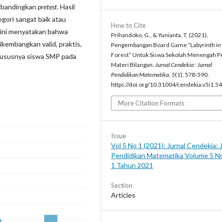
dibandingkan
pretest
. Hasil
gori sangat baik atau
How to Cite
n ini menyatakan bahwa
Prihandoko, G., & Yunianta, T. (2021).
ikembangkan valid, praktis,
Pengembangan Board Game “Labyrinth in
Forest” Untuk Siswa Sekolah Menengah 
khususnya siswa SMP pada
Materi Bilangan.
Jurnal Cendekia : Jurnal
Pendidikan Matematika
,
5
(1), 578-590.
https://doi.org/10.31004/cendekia.v5i1.5
More Citation Formats
Issue
Vol 5 No 1 (2021): Jurnal Cendekia: 
Pendidikan Matematika Volume 5 N
1 Tahun 2021
Section
Articles