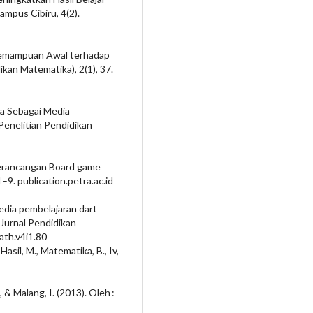
mpus Cibiru, 4(2).
 Kemampuan Awal terhadap
ikan Matematika), 2(1), 37.
ra Sebagai Media
Penelitian Pendidikan
 Perancangan Board game
9. publication.petra.ac.id
media pembelajaran dart
 Jurnal Pendidikan
ath.v4i1.80
 Hasil, M., Matematika, B., Iv,
N., & Malang, I. (2013). Oleh :