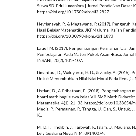
Siswa SD. EduHumaniora | Jurnal Pendidikan Dasar Ka
https://doi.org/10.17509/eh.v4i2.2827
Hevriansyah, P., & Megawanti, P. (2017). Pengaruh
Hasil Belajar Matematika. JKPM (Jurnal Kajian Pendid
https://doi.org/10.30998/jkpm.v2i1.1893
Latief, M. (2017). Pengembangan Permainan Ular Jar
Pembelajaran Pada Materi Pokok Asam-Basa. Jurnal 
INSANI, 20(2), 101–107.
Limantara, D., Waluyanto, H. D., & Zacky, A. (2015).
Untuk Menumbuhkan Nilai-Nilai Moral Pada Remaja. 1–
Listiani, D., & Prihatnani, E. (2018). Pengembangan 
board math bagi siswa kelas VII SMP. Math Didactic:
Matematika, 4(1), 21–33. https://doi.org/10.33654/m
Media, P., Permainan, P., Tangga, U., Dan, S., Untuk, J.,
K.,
Mi, D. I., Tholibin, J., Tarbiyah, F., Islam, U., Maulana, 
Lely Gusliana Novia NIM. 09140074.