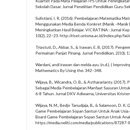
Kuartet Pada Mata Pelajaran IPS Untuk Peningkatan H
Sekolah Dasar. Jurnal Penelitian Pendidikan Guru Seko
Sulistiani, I. R. (2016). Pembelajaran Matematika Ma
Menggunakan Media Benda Konkret (Manik –Manik 
Meningkatkan Hasil Belajar. VICRATINA : Jurnal Ke
10(2), 22–23. http://riset.unisma.ac.id/index.php/fai
Triastuti, D., Akbar, S., & Irawan, E. B. (2017). Pe
Permainan Panjat Pinang. Jurnal Pendidikan, 2(10), 
Wardani, andi irawan dan melda ayu. (n.d.). ( Improvi
Mathematics By Using the. 342–348.
Wijaya, B., Wicandra, O. B., & Asthararianty. (2017
Sebagai Media Pembelajaran Manfaat Sayuran Untuk
6-8 Tahun. Jurnal DKV Adiwarna, Universitas Kristen 
Wijaya, N. M., Bedjo Tanudjaja, B., & Salamoon, D. K.
Game Pembelajaran Sopan Santun Untuk Anak Usia 
Board Game Pembelajaran Sopan Santun Untuk Anak
https://media.neliti.com/media/publications/87287-