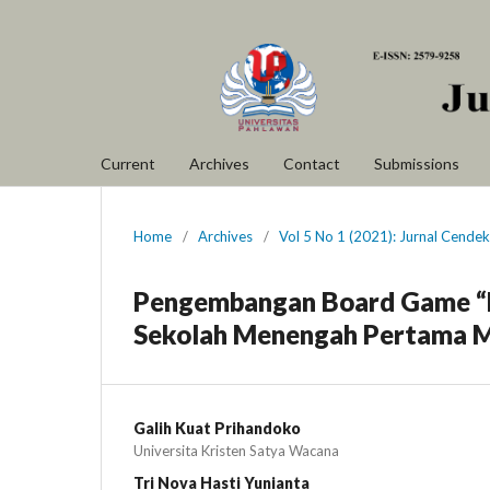
Current
Archives
Contact
Submissions
Home
/
Archives
/
Vol 5 No 1 (2021): Jurnal Cende
Pengembangan Board Game “La
Sekolah Menengah Pertama M
Galih Kuat Prihandoko
Universita Kristen Satya Wacana
Tri Nova Hasti Yunianta