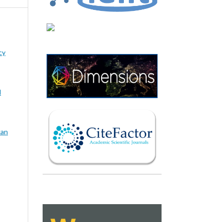
cy
l
kan