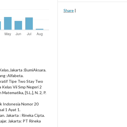
Share
|
Kelas.Jakarta :BumiAksara.
ng :Alfabeta.
ratif Tipe Two Stay Two
a Kelas Vii Smp Negeri 2
atematika, [S.L.], N. 2, P.
ik Indonesia Nomor 20
al 1 Ayat 1.
n. Jakarta : Rineka Cipta.
ajar. Jakarta: PT Rineka