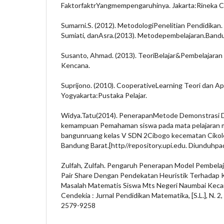
FaktorfaktrYangmempengaruhinya. Jakarta:Rineka C
Sumarni.S. (2012). MetodologiPenelitian Pendidikan.
Sumiati, danAsra.(2013). Metodepembelajaran.Band
Susanto, Ahmad. (2013). TeoriBelajar&Pembelajaran d
Kencana.
Suprijono. (2010). CooperativeLearning Teori dan Ap
Yogyakarta:Pustaka Pelajar.
Widya.Tatu(2014). PenerapanMetode Demonstrasi 
kemampuan Pemahaman siswa pada mata pelajaran 
bangunruang kelas V SDN 2Cibogo kecematan Cik
Bandung Barat.[http//repository.upi.edu. Diunduhpa
Zulfah, Zulfah. Pengaruh Penerapan Model Pembelaj
Pair Share Dengan Pendekatan Heuristik Terhada
Masalah Matematis Siswa Mts Negeri Naumbai Keca
Cendekia : Jurnal Pendidikan Matematika, [S.L.], N. 2,
2579-9258