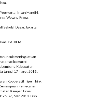
ipta.
 Yogykarta: Insan Mandiri.
ung :Wacana Prima.
i SekolahDasar. Jakarta:
likasi PAIKEM.
Danuntuk meningkatkan
matematika materi
oleLembang Kabupaten
da tangal 17 maret 2016].
aran Kooperatif Tipe Think
p Kemampuan Pemecahan
matan Kampar.Jurnal
 P. 65-76, Mar. 2018. Issn