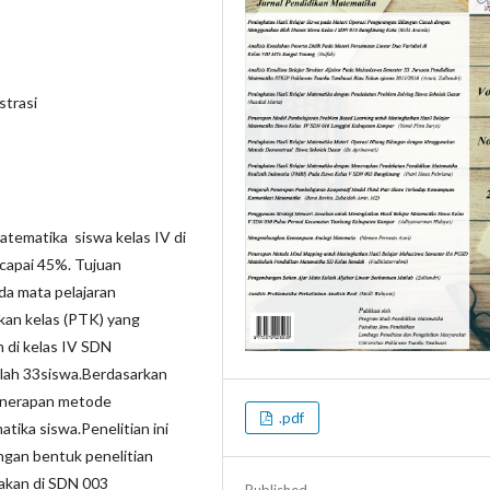
strasi
Matematika siswa kelas IV di
ncapai 45%. Tujuan
da mata pelajaran
akan kelas (PTK) yang
n di kelas IV SDN
lah 33siswa.Berdasarkan
penerapan metode
.pdf
tika siswa.Penelitian ini
ngan bentuk penelitian
anakan di SDN 003