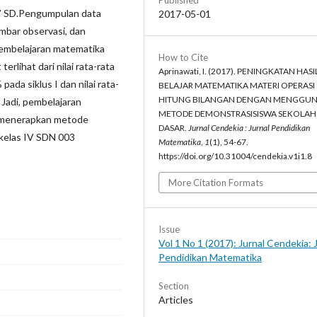
Published
IV SD.Pengumpulan data
2017-05-01
embar observasi, dan
pembelajaran matematika
How to Cite
erlihat dari nilai rata-rata
Aprinawati, I. (2017). PENINGKATAN HASI
da siklus I dan nilai rata-
BELAJAR MATEMATIKA MATERI OPERASI
HITUNG BILANGAN DENGAN MENGGU
 Jadi, pembelajaran
METODE DEMONSTRASISISWA SEKOLAH
n menerapkan metode
DASAR.
Jurnal Cendekia : Jurnal Pendidikan
 kelas IV SDN 003
Matematika
,
1
(1), 54-67.
https://doi.org/10.31004/cendekia.v1i1.8
More Citation Formats
Issue
Vol 1 No 1 (2017): Jurnal Cendekia: 
Pendidikan Matematika
Section
Articles