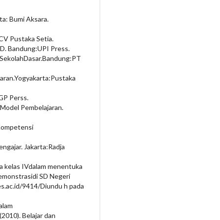
ta: Bumi Aksara.
:CV Pustaka Setia.
SD. Bandung:UPI Press.
 SekolahDasar.Bandung:PT
aran.Yogyakarta:Pustaka
 GP Perss.
 Model Pembelajaran.
Kompetensi
engajar. Jakarta:Radja
a kelas IVdalam menentuka
emonstrasidi SD Negeri
s.ac.id/9414/Diundu h pada
dalam
2010). Belajar dan