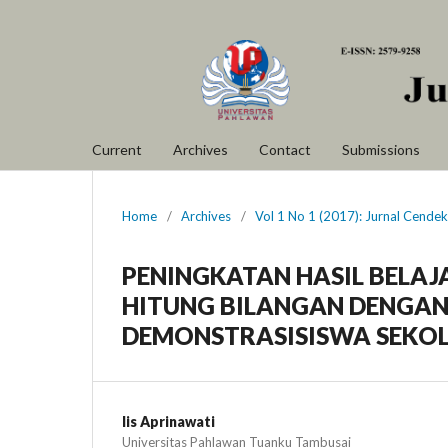
Current
Archives
Contact
Submissions
Home
/
Archives
/
Vol 1 No 1 (2017): Jurnal Cendek
PENINGKATAN HASIL BELAJ
HITUNG BILANGAN DENGA
DEMONSTRASISISWA SEKO
Iis Aprinawati
Universitas Pahlawan Tuanku Tambusai