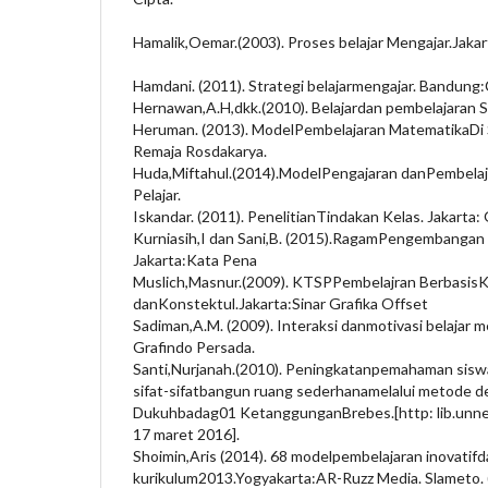
Hamalik,Oemar.(2003). Proses belajar Mengajar.Jakar
Hamdani. (2011). Strategi belajarmengajar. Bandung
Hernawan,A.H,dkk.(2010). Belajardan pembelajaran 
Heruman. (2013). ModelPembelajaran MatematikaDi
Remaja Rosdakarya.
Huda,Miftahul.(2014).ModelPengajaran danPembelaj
Pelajar.
Iskandar. (2011). PenelitianTindakan Kelas. Jakarta:
Kurniasih,I dan Sani,B. (2015).RagamPengembangan
Jakarta:Kata Pena
Muslich,Masnur.(2009). KTSPPembelajran Berbasis
danKonstektul.Jakarta:Sinar Grafika Offset
Sadiman,A.M. (2009). Interaksi danmotivasi belajar m
Grafindo Persada.
Santi,Nurjanah.(2010). Peningkatanpemahaman sisw
sifat-sifatbangun ruang sederhanamelalui metode d
Dukuhbadag01 KetanggunganBrebes.[http: lib.unne
17 maret 2016].
Shoimin,Aris (2014). 68 modelpembelajaran inovatif
kurikulum2013.Yogyakarta:AR-Ruzz Media. Slameto. (