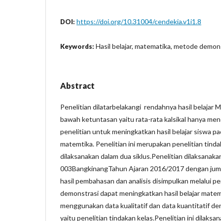
https://doi.org/10.31004/cendekia.v1i1.8
DOI:
Hasil belajar, matematika, metode demon
Keywords:
Abstract
Penelitian dilatarbelakangi rendahnya hasil belajar 
bawah ketuntasan yaitu rata-rata kalsikal hanya me
penelitian untuk meningkatkan hasil belajar siswa pa
matemtika. Penelitian ini merupakan penelitian tind
dilaksanakan dalam dua siklus.Penelitian dilaksanaka
003BangkinangTahun Ajaran 2016/2017 dengan jum
hasil pembahasan dan analisis disimpulkan melalui 
demonstrasi dapat meningkatkan hasil belajar matema
menggunakan data kualitatif dan data kuantitatif de
yaitu penelitian tindakan kelas.Penelitian ini dilaks