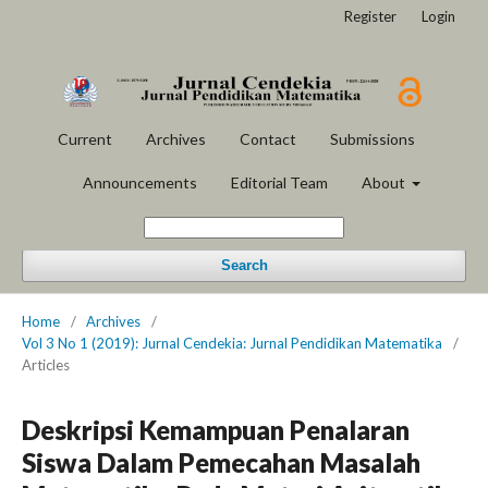
Register
Login
Current
Archives
Contact
Submissions
Announcements
Editorial Team
About
Search
Home
/
Archives
/
Vol 3 No 1 (2019): Jurnal Cendekia: Jurnal Pendidikan Matematika
/
Articles
Deskripsi Kemampuan Penalaran
Siswa Dalam Pemecahan Masalah