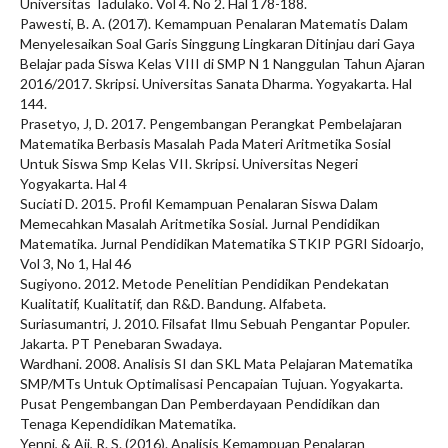
Universitas Tadulako. Vol 4. No 2. Hal 178-188.
Pawesti, B. A. (2017). Kemampuan Penalaran Matematis Dalam
Menyelesaikan Soal Garis Singgung Lingkaran Ditinjau dari Gaya
Belajar pada Siswa Kelas VIII di SMP N 1 Nanggulan Tahun Ajaran
2016/2017. Skripsi. Universitas Sanata Dharma. Yogyakarta. Hal
144.
Prasetyo, J, D. 2017. Pengembangan Perangkat Pembelajaran
Matematika Berbasis Masalah Pada Materi Aritmetika Sosial
Untuk Siswa Smp Kelas VII. Skripsi. Universitas Negeri
Yogyakarta. Hal 4
Suciati D. 2015. Profil Kemampuan Penalaran Siswa Dalam
Memecahkan Masalah Aritmetika Sosial. Jurnal Pendidikan
Matematika. Jurnal Pendidikan Matematika STKIP PGRI Sidoarjo,
Vol 3, No 1, Hal 46
Sugiyono. 2012. Metode Penelitian Pendidikan Pendekatan
Kualitatif, Kualitatif, dan R&D. Bandung. Alfabeta.
Suriasumantri, J. 2010. Filsafat Ilmu Sebuah Pengantar Populer.
Jakarta. PT Penebaran Swadaya.
Wardhani. 2008. Analisis SI dan SKL Mata Pelajaran Matematika
SMP/MTs Untuk Optimalisasi Pencapaian Tujuan. Yogyakarta.
Pusat Pengembangan Dan Pemberdayaan Pendidikan dan
Tenaga Kependidikan Matematika.
Yenni, & Aji, R. S. (2016). Analisis Kemampuan Penalaran