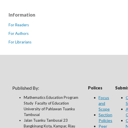
Information
For Readers
For Authors
For Librarians
Published By:
Polices
Submis
Mathematics Education Program
Focus
O
Study Faculty of Education
and
S
University of Pahlawan Tuanku
Scope
A
Tambusai
Section
G
Jalan Tuanku Tambusai 23
Policies
C
Bangkinang Kota, Kampar, Riau
Peer
N