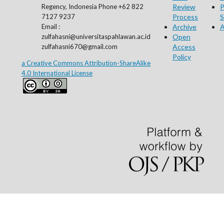
Regency, Indonesia Phone +62 822
Review
P
7127 9237
Process
S
Email :
Archive
A
zulfahasni@universitaspahlawan.ac.id
Open
zulfahasni670@gmail.com
Access
Policy
a Creative Commons Attribution-ShareAlike
4.0 International License