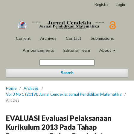
Register
Login
Current
Archives
Contact
Submissions
Announcements
Editorial Team
About
Search
Home
/
Archives
/
Vol 3 No 1 (2019): Jurnal Cendekia: Jurnal Pendidikan Matematika
/
Articles
EVALUASI Evaluasi Pelaksanaan
Kurikulum 2013 Pada Tahap