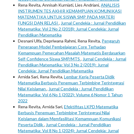
Rena Revita, Annisah Kurniati, Lies Andriani,
ANALISIS
INSTRUMEN TES AKHIR KEMAMPUAN KOMUNIKASI
MATEMATIKA UNTUK SISWA SMP PADA MATERI
FUNGSI DAN RELASI
,
Jurnal Cendekia : Jurnal Pendidikan
Matematika: Vol 2 No 2 (2018): Jurnal Cendekia: Jurnal
Pendidikan Matematika
Desnani Ulfa, Depriwana Rahmi, Rena Revita,
Pengaruh
Penerapan Model Pembelajaran Core Terhadap
Kemampuan Pemecahan Masalah Matematis Berdasarkan
Self-Confidence Siswa SMP/MTS
,
Jurnal Cendekia : Jurnal
Pendidikan Matematika: Vol 3 No 2 (2019): Jurnal
Cendekia: Jurnal Pendidikan Matematika
Arnida Sari, Rena Revita,
Lembar Kerja Peserta Didik
Matematika Berbasis Penemuan Terbimbing Terintegrasi
Nilai Keislaman
,
Jurnal Cendekia : Jurnal Pendidikan
Matematika: Vol 6 No 1 (2022): Volume 6 Nomor 1 Tahun
2022
Rena Revita, Arnida Sari,
Efektifitas LKPD Matematika
Berbasis Penemuan Terbimbing Terintegrasi Nilai
Keislaman dalam Memfasilitasi Kemampuan Komunikasi
Peserta Didik
,
Jurnal Cendekia : Jurnal Pendidikan
Matematika: Vol 8 No 1 (2024): Jurnal Cendekia: Jurnal