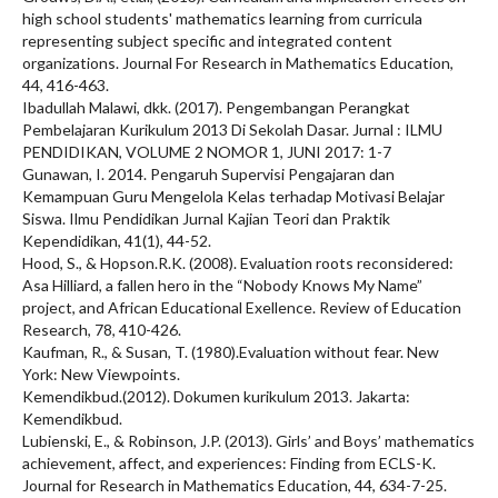
high school students' mathematics learning from curricula
representing subject specific and integrated content
organizations. Journal For Research in Mathematics Education,
44, 416-463.
Ibadullah Malawi, dkk. (2017). Pengembangan Perangkat
Pembelajaran Kurikulum 2013 Di Sekolah Dasar. Jurnal : ILMU
PENDIDIKAN, VOLUME 2 NOMOR 1, JUNI 2017: 1-7
Gunawan, I. 2014. Pengaruh Supervisi Pengajaran dan
Kemampuan Guru Mengelola Kelas terhadap Motivasi Belajar
Siswa. Ilmu Pendidikan Jurnal Kajian Teori dan Praktik
Kependidikan, 41(1), 44-52.
Hood, S., & Hopson.R.K. (2008). Evaluation roots reconsidered:
Asa Hilliard, a fallen hero in the “Nobody Knows My Name”
project, and African Educational Exellence. Review of Education
Research, 78, 410-426.
Kaufman, R., & Susan, T. (1980).Evaluation without fear. New
York: New Viewpoints.
Kemendikbud.(2012). Dokumen kurikulum 2013. Jakarta:
Kemendikbud.
Lubienski, E., & Robinson, J.P. (2013). Girls’ and Boys’ mathematics
achievement, affect, and experiences: Finding from ECLS-K.
Journal for Research in Mathematics Education, 44, 634-7-25.