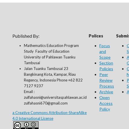
Published By:
Polices
Submis
Mathematics Education Program
Focus
O
Study Faculty of Education
and
S
University of Pahlawan Tuanku
Scope
A
Tambusai
Section
G
Jalan Tuanku Tambusai 23
Policies
C
Bangkinang Kota, Kampar, Riau
Peer
N
Regency, Indonesia Phone +62 822
Review
P
7127 9237
Process
S
Email :
Archive
A
zulfahasni@universitaspahlawan.ac.id
Open
zulfahasni670@gmail.com
Access
Policy
a Creative Commons Attribution-ShareAlike
4.0 International License