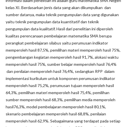
informasi dalam penelitian ini adalah guru matematika SMA Negeri
kelas XI. Berdasarkan jenis data yang akan dikumpulkan dan
sumber datanya, maka teknik pengumpulan data yang digunakan
yaitu teknik pengumpulan data kuantitatif dan teknik
pengumpulan data kualitatif. Hasil dari penelitian ini diperoleh
kualitas perencanaan pembelajaran matematika SMA berupa
perangkat pembelajaran silabus yaitu perumusan indikator
memperoleh hasil 87,5%, pemilihan materi memperoleh hasil 75%,
pengembangan kegiatan memperoleh hasil 91,7%, alokasi waktu
memperoleh hasil 75%, sumber belajar memperoleh hasil 76,4%
dan penilaian memperoleh hasil 76,4%, sedangkan RPP dalam
implementasi kurikulum untuk komponen perumusan indikator
memperoleh hasil 75,2%, perumusan tujuan memperoleh hasil
64,3%, pemilihan materi memperoleh hasil 75,4%, pemilihan
sumber memperoleh hasil 68,3%, pemilihan media memperoleh
hasil76,3%, model pembelajaran memperoleh hasil 80,1%,
skenario pembelajaran memperoleh hasil 68,8%, penilaian
memperoleh hasil 62,9%. Sebagaimana yang terdapat pada setiap