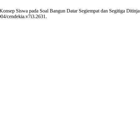
i Konsep Siswa pada Soal Bangun Datar Segiempat dan Segitiga Ditinj
1004/cendekia.v7i3.2631.