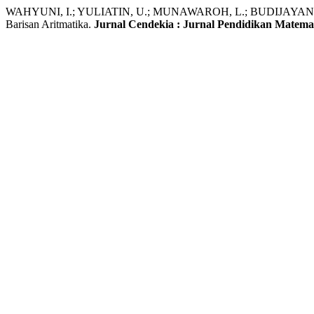
WAHYUNI, I.; YULIATIN, U.; MUNAWAROH, L.; BUDIJAYANTI, I.; A
Barisan Aritmatika.
Jurnal Cendekia : Jurnal Pendidikan Matema