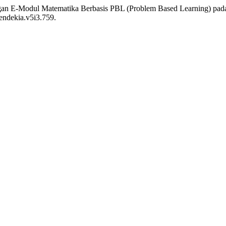
gan E-Modul Matematika Berbasis PBL (Problem Based Learning) pad
cendekia.v5i3.759.