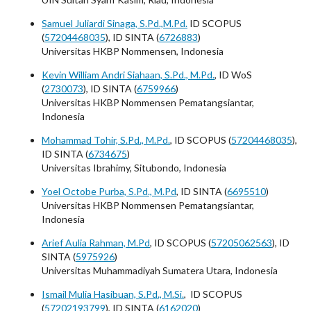
Samuel Juliardi Sinaga, S.Pd.,M.Pd.
ID SCOPUS
(
57204468035
), ID SINTA (
6726883
)
Universitas HKBP Nommensen
, Indonesia
Kevin William Andri Siahaan, S.Pd., M.Pd.
, ID WoS
(
2730073
), ID SINTA (
6759966
)
Universitas HKBP Nommensen Pematangsiantar
,
Indonesia
Mohammad Tohir, S.Pd., M.Pd.
, ID SCOPUS (
57204468035
),
ID SINTA (
6734675
)
Universitas Ibrahimy, Situbondo, Indonesia
Yoel Octobe Purba, S.Pd., M.Pd
, ID SINTA (
6695510
)
Universitas HKBP Nommensen Pematangsiantar
,
Indonesia
Arief Aulia Rahman, M.Pd
, ID SCOPUS (
57205062563
), ID
SINTA (
5975926
)
Universitas Muhammadiyah Sumatera Utara
, Indonesia
Ismail Mulia Hasibuan, S.Pd., M.Si.
, ID SCOPUS
(
57202193799
), ID SINTA (
6162020
)