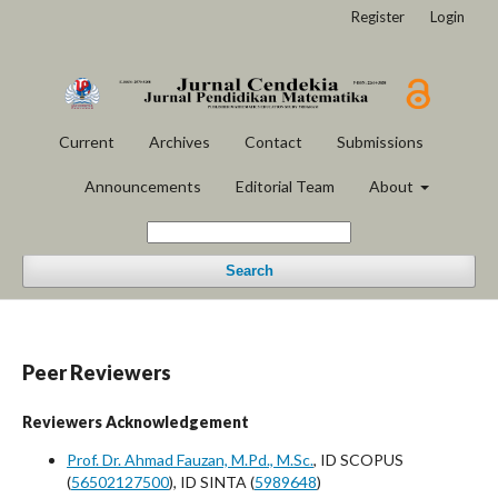
Register
Login
Current
Archives
Contact
Submissions
Announcements
Editorial Team
About
Search
Peer Reviewers
Reviewers Acknowledgement
Prof. Dr. Ahmad Fauzan, M.Pd., M.Sc.
, ID SCOPUS
(
56502127500
), ID SINTA (
5989648
)