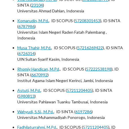
SINTA (
23104
)
Universitas Ahmad Dahlan, Indonesia
Komarudin, M.Pd.
, ID SCOPUS (
57208301453
), ID SINTA
(
6787986
)
Universitas Islam Negeri Raden Fatah Palembang ,
Indonesia
Musa Thahir, M.Pd.
, ID SCOPUS (
57216269422
), ID SINTA
(
6726314
)
UIN Sultan Syarif Kasim, Indonesia
Rhomiy Handican, M.Pd
., ID SCOPUS (
57222538198
), ID
SINTA (
6670992
)
Institut Agama Islam Negeri Kerinci, Jambi, Indonesia
Astuti, M.Pd.
, ID SCOPUS (
57211204405
), ID SINTA
(
5980813
)
Universitas Pahlawan Tuanku Tambusai, Indonesia
Wahyudi, S.Si., M.Pd.
, ID SINTA (
6197286
)
Universitas Muhammadiyah Ponorogo, Indonesia
Fadhilaturrahmi, M.Pd.
, ID SCOPUS (
57211204405
), ID