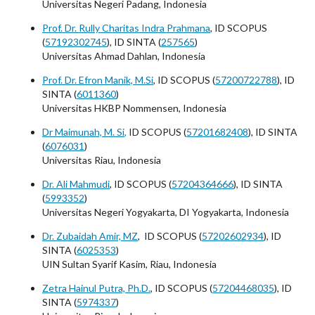
Universitas Negeri Padang, Indonesia
Prof. Dr. Rully Charitas Indra Prahmana
, ID SCOPUS
(
57192302745
), ID SINTA (
257565
)
Universitas Ahmad Dahlan, Indonesia
Prof. Dr. Efron Manik, M.Si
, ID SCOPUS (
57200722788
), ID
SINTA (
6011360
)
Universitas HKBP Nommensen
, Indonesia
Dr Maimunah, M. Si
,
ID SCOPUS (
57201682408
), ID SINTA
(
6076031
)
Universitas Riau, Indonesia
Dr. Ali Mahmudi
, ID SCOPUS (
57204364666
), ID SINTA
(
5993352
)
Universitas Negeri Yogyakarta, DI Yogyakarta, Indonesia
Dr. Zubaidah Amir, MZ
, ID SCOPUS (
57202602934
), ID
SINTA (
6025353
)
UIN Sultan Syarif Kasim, Riau, Indonesia
Zetra Hainul Putra, Ph.D.
, ID SCOPUS (
57204468035
), ID
SINTA (
5974337
)