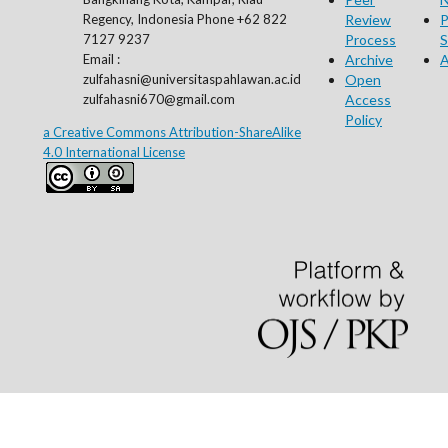
Regency, Indonesia Phone +62 822
Review
P
7127 9237
Process
S
Email :
Archive
A
zulfahasni@universitaspahlawan.ac.id
Open
zulfahasni670@gmail.com
Access
Policy
a Creative Commons Attribution-ShareAlike
4.0 International License