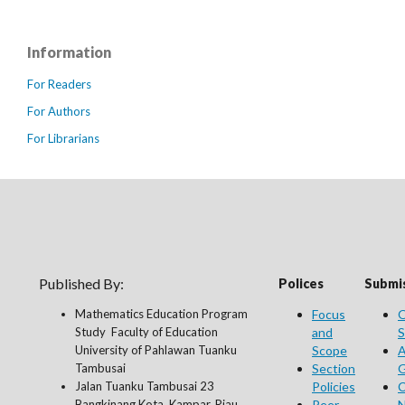
Information
For Readers
For Authors
For Librarians
Published By:
Polices
Submis
Mathematics Education Program
Focus
O
Study Faculty of Education
and
S
University of Pahlawan Tuanku
Scope
A
Tambusai
Section
G
Jalan Tuanku Tambusai 23
Policies
C
Bangkinang Kota, Kampar, Riau
Peer
N