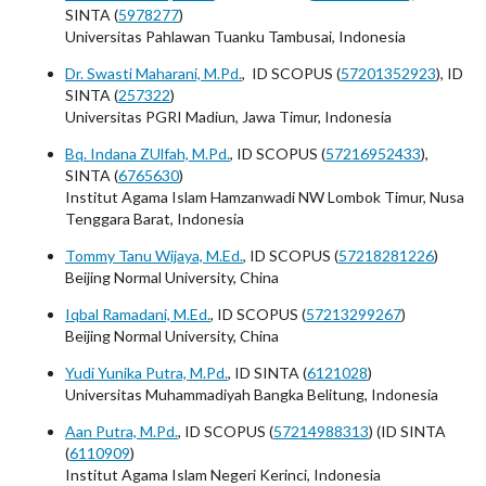
SINTA (
5978277
)
Universitas Pahlawan Tuanku Tambusai, Indonesia
Dr. Swasti Maharani, M.Pd.
, ID SCOPUS (
57201352923
), ID
SINTA (
257322
)
Universitas PGRI Madiun, Jawa Timur, Indonesia
Bq. Indana ZUlfah, M.Pd.
, ID SCOPUS (
57216952433
),
SINTA (
6765630
)
Institut Agama Islam Hamzanwadi NW Lombok Timur, Nusa
Tenggara Barat, Indonesia
Tommy Tanu Wijaya, M.Ed.
, ID SCOPUS (
57218281226
)
Beijing Normal University, China
Iqbal Ramadani, M.Ed.
, ID SCOPUS (
57213299267
)
Beijing Normal University, China
Yudi Yunika Putra, M.Pd.
, ID SINTA (
6121028
)
Universitas Muhammadiyah Bangka Belitung, Indonesia
Aan Putra, M.Pd.
, ID SCOPUS (
57214988313
) (ID SINTA
(
6110909
)
Institut Agama Islam Negeri Kerinci, Indonesia