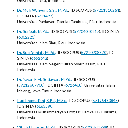
Universitas Riau, Indonesia
Dr. Molli Wahyuni, S.Si., M.Pd.
, ID SCOPUS (
57211810264
),
ID SINTA (
6711497
)
Universitas Pahlawan Tuanku Tambusai, Riau, Indonesia
Dr. Suripah, M.Pd.,
ID SCOPUS (
57204040817
), ID SINTA
(
6002221
)
Universitas Islam Riau, Riau, Indonesia
Dr. Suci Yuniati, M.Pd.,
ID SCOPUS (
57210208870
), ID
SINTA (
6652642
)
Universitas Islam Negeri Sultan Syarif Kasim, Riau,
Indonesia
Dr. Yayan Eryk Setiawan, M.Pd.,
ID SCOPUS
(
57212607700
), ID SINTA (
6726468
), Universitas Islam
Malang, Jawa Timur, Indonesia
Puri Pramudiani, S.Pd., M.Sc.
, ID SCOPUS (
57195480845
),
ID SINTA (
6163580
)
Universitas Muhammadiyah Prof, Dr. Hamka, DKI Jakarta,
Indonesia
Vita Istihapsari, M.Pd.
, ID SCOPUS (
57200641799
), ID