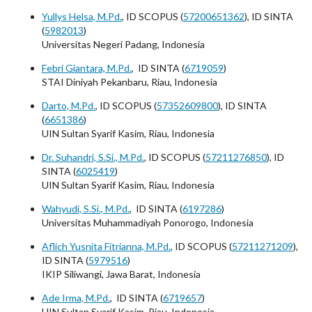
Yullys Helsa, M.Pd.
, ID SCOPUS (
57200651362
), ID SINTA
(
5982013
)
Universitas Negeri Padang, Indonesia
Febri Giantara, M.Pd.
, ID SINTA (
6719059
)
STAI Diniyah Pekanbaru, Riau, Indonesia
Darto, M.Pd.
, ID SCOPUS (
57352609800
), ID SINTA
(
6651386
)
UIN Sultan Syarif Kasim, Riau, Indonesia
Dr. Suhandri, S.Si., M.Pd.
, ID SCOPUS (
57211276850
), ID
SINTA (
6025419
)
UIN Sultan Syarif Kasim, Riau, Indonesia
Wahyudi, S.Si., M.Pd.
, ID SINTA (
6197286
)
Universitas Muhammadiyah Ponorogo, Indonesia
Aflich Yusnita Fitrianna, M.Pd.
, ID SCOPUS (
57211271209
),
ID SINTA (
5979516
)
IKIP Siliwangi, Jawa Barat, Indonesia
Ade Irma, M.Pd.
, ID SINTA (
6719657
)
UIN Sultan Syarif Kasim, Riau, Indonesia