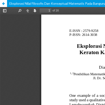
Eksplorasi Nilai Filosofis Dan Konseptual Matematis Pada Bangu