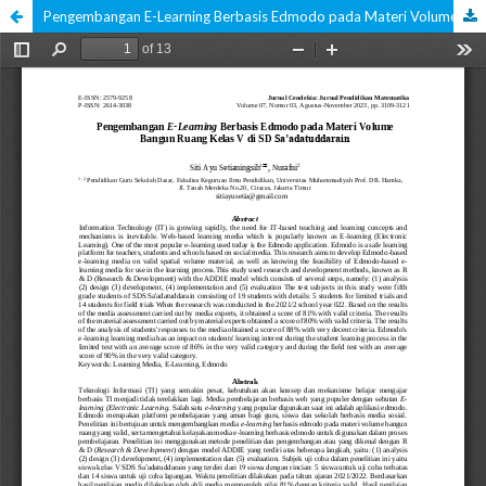
Pengembangan E-Learning Berbasis Edmodo pada Materi Volume Bangun Ruang Kelas V di SD Sa’adatuddarain