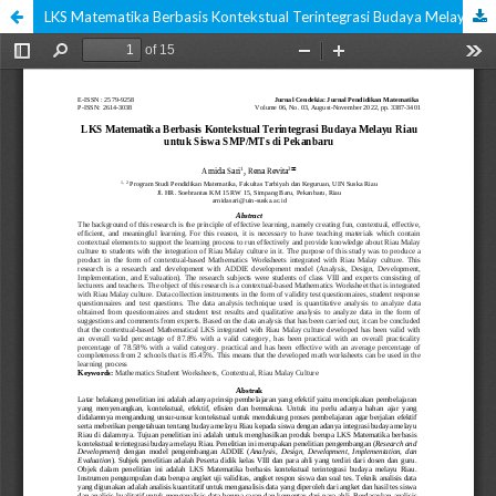
LKS Matematika Berbasis Kontekstual Terintegrasi Budaya Melayu Riau untuk Siswa SMP/MTs di Pekanbaru