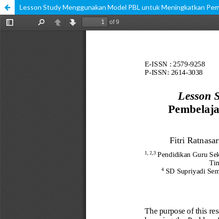
Lesson Study Menggunakan Model PBL untuk Meningkatkan Pembe