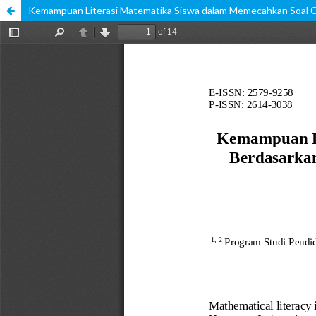
Kemampuan Literasi Matematika Siswa dalam Memecahkan Soal Cer