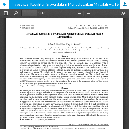
Investigasi Kesulitan Siswa dalam Menyelesaikan Masalah HOTS Matematika