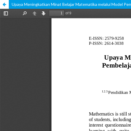
Upaya Meningkatkan Minat Belajar Matematika melalui Model Pem