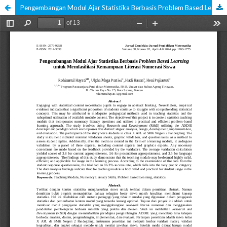
Pengembangan Modul Ajar Statistika Berbasis Problem Based Learning Untuk Memfasilitasi Kemampuan Literasi Numerasi Siswa