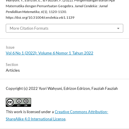
Wahyuni, Y., Edrizon, E., & Fauziah, F. (2022). Pengembangan Bahan Ajar
Matematika dengan Pemanfaatan Geogebra.
Jurnal Cendekia : Jurnal
Pendidikan Matematika
,
6
(1), 1120-1130.
https://doi.org/10.31004/cendekia.v6i1.1139
More Citation Formats
Issue
Vol 6 No 1 (2022): Volume 6 Nomor 1 Tahun 2022
Section
Articles
Copyright (c) 2022 Yusri Wahyuni, Edrizon Edrizon, Fauziah Fauziah
This work is licensed under a
Creative Commons Attribution-
ShareAlike 4.0 International License
.