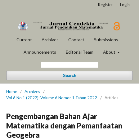
Register
Login
Current
Archives
Contact
Submissions
Announcements
Editorial Team
About
Search
Home
/
Archives
/
Vol 6 No 1 (2022): Volume 6 Nomor 1 Tahun 2022
/
Articles
Pengembangan Bahan Ajar
Matematika dengan Pemanfaatan
Geogebra