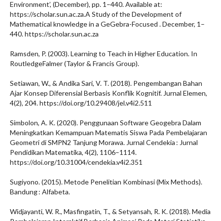
Environment’, (December), pp. 1–440. Available at:
https://scholar.sun.ac.za.A Study of the Development of
Mathematical knowledge in a GeGebra-Focused . December, 1–
440. https://scholar.sun.ac.za
Ramsden, P. (2003). Learning to Teach in Higher Education. In
RoutledgeFalmer (Taylor & Francis Group).
Setiawan, W., & Andika Sari, V. T. (2018). Pengembangan Bahan
Ajar Konsep Diferensial Berbasis Konflik Kognitif. Jurnal Elemen,
4(2), 204. https://doi.org/10.29408/jel.v4i2.511
Simbolon, A. K. (2020). Penggunaan Software Geogebra Dalam
Meningkatkan Kemampuan Matematis Siswa Pada Pembelajaran
Geometri di SMPN2 Tanjung Morawa. Jurnal Cendekia : Jurnal
Pendidikan Matematika, 4(2), 1106–1114.
https://doi.org/10.31004/cendekia.v4i2.351
Sugiyono. (2015). Metode Penelitian Kombinasi (Mix Methods).
Bandung : Alfabeta.
Widjayanti, W. R., Masfingatin, T., & Setyansah, R. K. (2018). Media