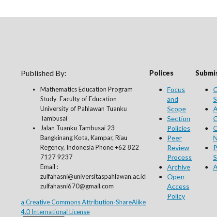
Published By:
Polices
Submis
Mathematics Education Program
Focus
O
Study Faculty of Education
and
S
University of Pahlawan Tuanku
Scope
A
Tambusai
Section
G
Jalan Tuanku Tambusai 23
Policies
C
Bangkinang Kota, Kampar, Riau
Peer
N
Regency, Indonesia Phone +62 822
Review
P
7127 9237
Process
S
Email :
Archive
A
zulfahasni@universitaspahlawan.ac.id
Open
zulfahasni670@gmail.com
Access
Policy
a Creative Commons Attribution-ShareAlike
4.0 International License