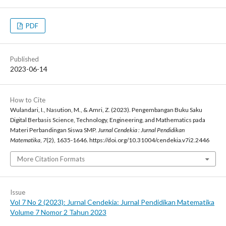
PDF
Published
2023-06-14
How to Cite
Wulandari, I., Nasution, M., & Amri, Z. (2023). Pengembangan Buku Saku
Digital Berbasis Science, Technology, Engineering, and Mathematics pada
Materi Perbandingan Siswa SMP.
Jurnal Cendekia : Jurnal Pendidikan
Matematika
,
7
(2), 1635-1646. https://doi.org/10.31004/cendekia.v7i2.2446
More Citation Formats
Issue
Vol 7 No 2 (2023): Jurnal Cendekia: Jurnal Pendidikan Matematika
Volume 7 Nomor 2 Tahun 2023