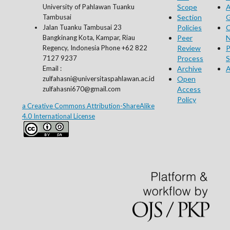
University of Pahlawan Tuanku
Scope
A
Tambusai
Section
G
Jalan Tuanku Tambusai 23
Policies
C
Bangkinang Kota, Kampar, Riau
Peer
N
Regency, Indonesia Phone +62 822
Review
P
7127 9237
Process
S
Email :
Archive
A
zulfahasni@universitaspahlawan.ac.id
Open
zulfahasni670@gmail.com
Access
Policy
a Creative Commons Attribution-ShareAlike
4.0 International License