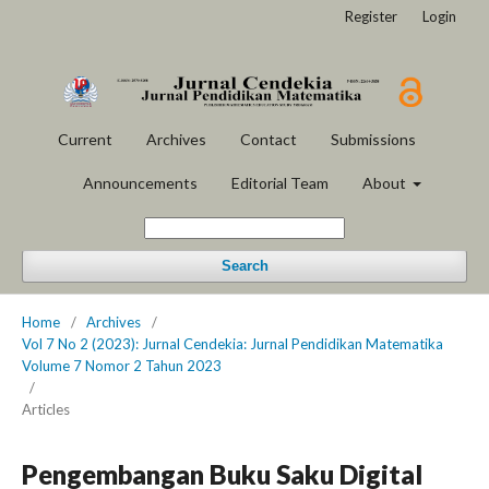
Register
Login
Current
Archives
Contact
Submissions
Announcements
Editorial Team
About
Search
Home
/
Archives
/
Vol 7 No 2 (2023): Jurnal Cendekia: Jurnal Pendidikan Matematika
Volume 7 Nomor 2 Tahun 2023
/
Articles
Pengembangan Buku Saku Digital