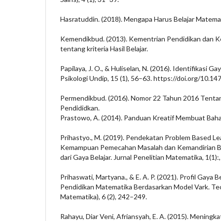
Hasratuddin. (2018). Mengapa Harus Belajar Matemati
Kemendikbud. (2013). Kementrian Pendidikan dan 
tentang kriteria Hasil Belajar.
Papilaya, J. O., & Huliselan, N. (2016). Identifikasi G
Psikologi Undip, 15 (1), 56–63. https://doi.org/10.14
Permendikbud. (2016). Nomor 22 Tahun 2016 Tentan
Pendididkan.
Prastowo, A. (2014). Panduan Kreatif Membuat Bahan 
Prihastyo., M. (2019). Pendekatan Problem Based Le
Kemampuan Pemecahan Masalah dan Kemandirian Bel
dari Gaya Belajar. Jurnal Penelitian Matematika, 1(1):
Prihaswati, Martyana., & E. A. P. (2021). Profil Gaya 
Pendidikan Matematika Berdasarkan Model Vark. Te
Matematika), 6 (2), 242–249.
Rahayu, Diar Veni, Afriansyah, E. A. (2015). Menin