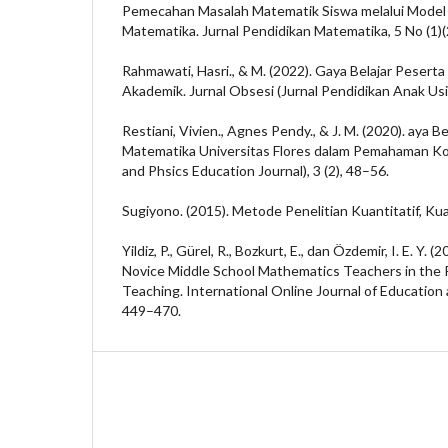
Pemecahan Masalah Matematik Siswa melalui Model 
Matematika. Jurnal Pendidikan Matematika, 5 No (1)
Rahmawati, Hasri., & M. (2022). Gaya Belajar Peserta 
Akademik. Jurnal Obsesi (Jurnal Pendidikan Anak Usia
Restiani, Vivien., Agnes Pendy., & J. M. (2020). aya 
Matematika Universitas Flores dalam Pemahaman Ko
and Phsics Education Journal), 3 (2), 48–56.
Sugiyono. (2015). Metode Penelitian Kuantitatif, Kual
Yildiz, P., Gürel, R., Bozkurt, E., dan Özdemir, I. E. Y. 
Novice Middle School Mathematics Teachers in the 
Teaching. International Online Journal of Education 
449–470.