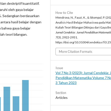
ian deskriptif kuantitatif.
ruhi oleh gaya belajar
How to Cite
1%. Sedangkan berdasarkan
Mendrova, N., Fauzi, K., & Sitompul, P. (20
antara hasil belajar dengan
Analisis Hasil Belajar Mahasiswa pada Mat
Kuliah Teori Bilangan Ditinjau dari Gaya Bel
n bahwa gaya belajar
Jurnal Cendekia : Jurnal Pendidikan Matemati
ah teori bilangan.
7
(3), 2922-2931.
https://doi.org/10.31004/cendekia.v7i3.2
More Citation Formats
Issue
Vol 7 No 3 (2023): Jurnal Cendekia: 
Pendidikan Matematika Volume 7 N
3 Tahun 2023
Section
Articles