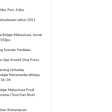
ka. Perc. Edira.
Kebudayaan tahun 2013
aya Belajar Mahasiswa. Jurnal
710/jpu
g Standar Penilaian
Ajar Kreatif. Diva Press.
arning terhadap
ajar Matematika ditinjau
, 16–34.
Belajar Mahasiswa Prodi
orema (Teori Dan Riset
gkatkan Kemampuan