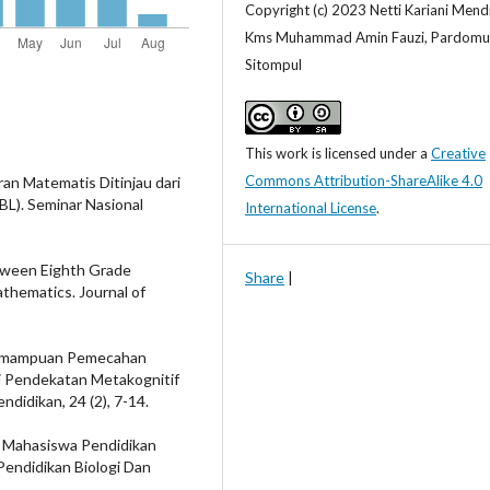
Copyright (c) 2023 Netti Kariani Mend
Kms Muhammad Amin Fauzi, Pardomu
Sitompul
This work is licensed under a
Creative
Commons Attribution-ShareAlike 4.0
ran Matematis Ditinjau dari
BL). Seminar Nasional
International License
.
etween Eighth Grade
Share
|
thematics. Journal of
r Kemampuan Pemecahan
ui Pendekatan Metakognitif
didikan, 24 (2), 7-14.
ar Mahasiswa Pendidikan
endidikan Biologi Dan