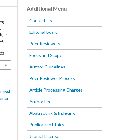
Additional Menu
Contact Us
23).
a
Editorial Board
ajar.
ka
,
Peer Reviewers
553
Focus and Scope
Author Guidelines
Peer Reviewer Process
Article Processing Charges
Jurnal
omor
Author Fees
Abstracting & Indexing
Publication Ethics
Journal License