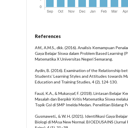
References
Afif., A.M.S., dkk. (2016). Analisis Kemampuan Penala
Gaya Belajar Siswa dalam Problem Based Learning (P
Matematika X Universitas Negeri Semarang.
Aydin, B. (2016). Examination of the Relationship b
Students’ Learning Styles and Attitudes towards Ma
Education and Training Studies, 4 (2), 124-130.
Fauzi, K.A., & Mukasyaf, F. (2018). Lintasan Belaja
Masalah dan Berpikir Kritis Matematika Siswa melal
Topik Gsl di SMP Imelda Medan. Penelitian Bidang Pen
Gusmaweti., & W. H. (2021). Identifikasi Gaya Belaj
Biologi di MAsa New Normal. BIOEDUSAINS (Jurnal P
Sains), 4 (1), 31–39.