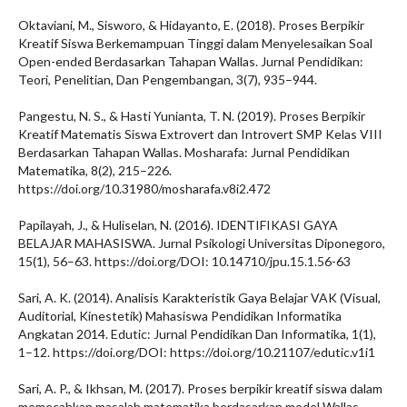
Oktaviani, M., Sisworo, & Hidayanto, E. (2018). Proses Berpikir
Kreatif Siswa Berkemampuan Tinggi dalam Menyelesaikan Soal
Open-ended Berdasarkan Tahapan Wallas. Jurnal Pendidikan:
Teori, Penelitian, Dan Pengembangan, 3(7), 935–944.
Pangestu, N. S., & Hasti Yunianta, T. N. (2019). Proses Berpikir
Kreatif Matematis Siswa Extrovert dan Introvert SMP Kelas VIII
Berdasarkan Tahapan Wallas. Mosharafa: Jurnal Pendidikan
Matematika, 8(2), 215–226.
https://doi.org/10.31980/mosharafa.v8i2.472
Papilayah, J., & Huliselan, N. (2016). IDENTIFIKASI GAYA
BELAJAR MAHASISWA. Jurnal Psikologi Universitas Diponegoro,
15(1), 56–63. https://doi.org/DOI: 10.14710/jpu.15.1.56-63
Sari, A. K. (2014). Analisis Karakteristik Gaya Belajar VAK (Visual,
Auditorial, Kinestetik) Mahasiswa Pendidikan Informatika
Angkatan 2014. Edutic: Jurnal Pendidikan Dan Informatika, 1(1),
1–12. https://doi.org/DOI: https://doi.org/10.21107/edutic.v1i1
Sari, A. P., & Ikhsan, M. (2017). Proses berpikir kreatif siswa dalam
memecahkan masalah matematika berdasarkan model Wallas.