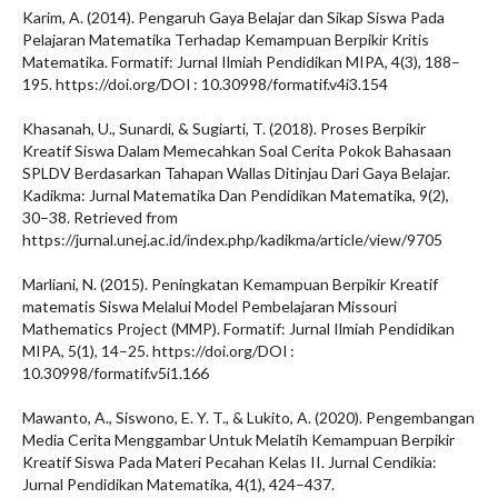
Karim, A. (2014). Pengaruh Gaya Belajar dan Sikap Siswa Pada
Pelajaran Matematika Terhadap Kemampuan Berpikir Kritis
Matematika. Formatif: Jurnal Ilmiah Pendidikan MIPA, 4(3), 188–
195. https://doi.org/DOI : 10.30998/formatif.v4i3.154
Khasanah, U., Sunardi, & Sugiarti, T. (2018). Proses Berpikir
Kreatif Siswa Dalam Memecahkan Soal Cerita Pokok Bahasaan
SPLDV Berdasarkan Tahapan Wallas Ditinjau Dari Gaya Belajar.
Kadikma: Jurnal Matematika Dan Pendidikan Matematika, 9(2),
30–38. Retrieved from
https://jurnal.unej.ac.id/index.php/kadikma/article/view/9705
Marliani, N. (2015). Peningkatan Kemampuan Berpikir Kreatif
matematis Siswa Melalui Model Pembelajaran Missouri
Mathematics Project (MMP). Formatif: Jurnal Ilmiah Pendidikan
MIPA, 5(1), 14–25. https://doi.org/DOI :
10.30998/formatif.v5i1.166
Mawanto, A., Siswono, E. Y. T., & Lukito, A. (2020). Pengembangan
Media Cerita Menggambar Untuk Melatih Kemampuan Berpikir
Kreatif Siswa Pada Materi Pecahan Kelas II. Jurnal Cendikia:
Jurnal Pendidikan Matematika, 4(1), 424–437.