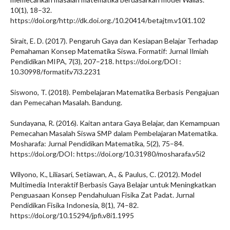
10(1), 18–32.
https://doi.org/http://dk.doi.org./10.20414/betajtm.v10i1.102
Sirait, E. D. (2017). Pengaruh Gaya dan Kesiapan Belajar Terhadap
Pemahaman Konsep Matematika Siswa. Formatif: Jurnal Ilmiah
Pendidikan MIPA, 7(3), 207–218. https://doi.org/DOI :
10.30998/formatif.v7i3.2231
Siswono, T. (2018). Pembelajaran Matematika Berbasis Pengajuan
dan Pemecahan Masalah. Bandung.
Sundayana, R. (2016). Kaitan antara Gaya Belajar, dan Kemampuan
Pemecahan Masalah Siswa SMP dalam Pembelajaran Matematika.
Mosharafa: Jurnal Pendidikan Matematika, 5(2), 75–84.
https://doi.org/DOI: https://doi.org/10.31980/mosharafa.v5i2
Wilyono, K., Liliasari, Setiawan, A., & Paulus, C. (2012). Model
Multimedia Interaktif Berbasis Gaya Belajar untuk Meningkatkan
Penguasaan Konsep Pendahuluan Fisika Zat Padat. Jurnal
Pendidikan Fisika Indonesia, 8(1), 74–82.
https://doi.org/10.15294/jpfi.v8i1.1995