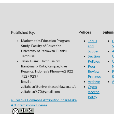
Published By:
Polices
Submis
Mathematics Education Program
Focus
O
Study Faculty of Education
and
S
University of Pahlawan Tuanku
Scope
A
Tambusai
Section
G
Jalan Tuanku Tambusai 23
Policies
C
Bangkinang Kota, Kampar, Riau
Peer
N
Regency, Indonesia Phone +62 822
Review
P
7127 9237
Process
S
Email :
Archive
A
zulfahasni@universitaspahlawan.ac.id
Open
zulfahasni670@gmail.com
Access
Policy
a Creative Commons Attribution-ShareAlike
4.0 International License