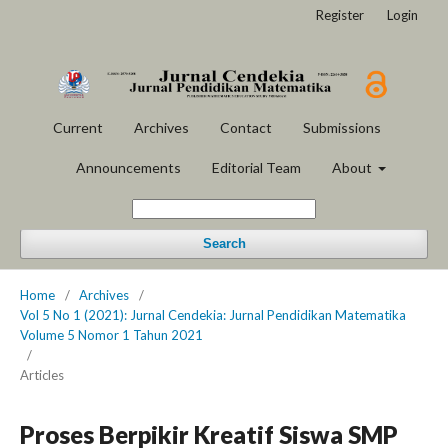
Register
Login
Current
Archives
Contact
Submissions
Announcements
Editorial Team
About
Search
Home
/
Archives
/
Vol 5 No 1 (2021): Jurnal Cendekia: Jurnal Pendidikan Matematika
Volume 5 Nomor 1 Tahun 2021
/
Articles
Proses Berpikir Kreatif Siswa SMP