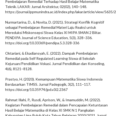
Pembelajaran Remedial Terhadap Hasil Belajar Matematika
Teknik. LAKAR: Jurnal Arsitektur, 02(02), 140–148.
https://journal.lppmunindra.ac.id/index.php/lakar/article/view/5635/
Nurmartarina, D., & Novita, D. (2021). Strategi Konflik Kognitif
sebagai Pembelajaran Remedial Materi Laju Reaksi untuk
Mereduksi Miskonsepsi Siswa Kelas XI MIPA SMAN 2 Blitar.
PENDIPA Journal of Science Education, 5(3), 328–336.
https://doi.org/10.33369/pendipa.5.3.328-336
Oktariani, & Ekadiansyah, E. (2022). Dampak Pembelajaran
Remedial pada Self Regulated Learning Siswa di Sekolah
Kejuruan/Pendidikan Vokasi. Jurnal Pendidikan dan Konseling,
4(6), 8121–8128.
Prastyo, H. (2020). Kemampuan Matematika Siswa Indonesia
Berdasarkan TIMSS. Jurnal Padegogik, 3(2), 111–117.
https://doi.org/10.35974/jpd.v3i2.2367
Rahmat Illahi, P., Rusdi, Aprison, W., & Imamuddin, M. (2022).
Kegiatan Pembelajaran Remedial dalam Pencapaian Ketuntasan
Hasil Belajar Matematika di Kelas XI SMK N 1 Pangkalan
Kabupaten Lima Puluh Kota Tahun Pelajaran 2020/2021. Jurnal