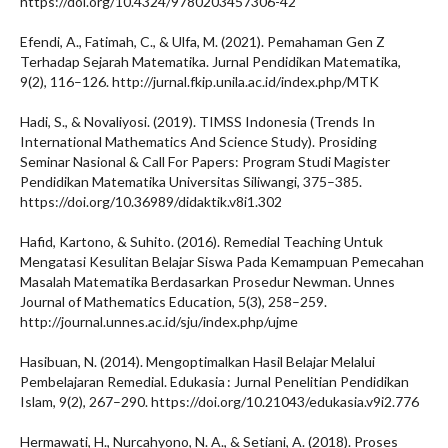
https://doi.org/10.4324/9780203457306-42
Efendi, A., Fatimah, C., & Ulfa, M. (2021). Pemahaman Gen Z
Terhadap Sejarah Matematika. Jurnal Pendidikan Matematika,
9(2), 116–126. http://jurnal.fkip.unila.ac.id/index.php/MTK
Hadi, S., & Novaliyosi. (2019). TIMSS Indonesia (Trends In
International Mathematics And Science Study). Prosiding
Seminar Nasional & Call For Papers: Program Studi Magister
Pendidikan Matematika Universitas Siliwangi, 375–385.
https://doi.org/10.36989/didaktik.v8i1.302
Hafid, Kartono, & Suhito. (2016). Remedial Teaching Untuk
Mengatasi Kesulitan Belajar Siswa Pada Kemampuan Pemecahan
Masalah Matematika Berdasarkan Prosedur Newman. Unnes
Journal of Mathematics Education, 5(3), 258–259.
http://journal.unnes.ac.id/sju/index.php/ujme
Hasibuan, N. (2014). Mengoptimalkan Hasil Belajar Melalui
Pembelajaran Remedial. Edukasia : Jurnal Penelitian Pendidikan
Islam, 9(2), 267–290. https://doi.org/10.21043/edukasia.v9i2.776
Hermawati, H., Nurcahyono, N. A., & Setiani, A. (2018). Proses