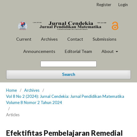
Register
Login
Current
Archives
Contact
Submissions
Announcements
Editorial Team
About
Search
Home
/
Archives
/
Vol 8 No 2 (2024): Jurnal Cendekia: Jurnal Pendidikan Matematika
Volume 8 Nomor 2 Tahun 2024
/
Articles
Efektifitas Pembelajaran Remedial