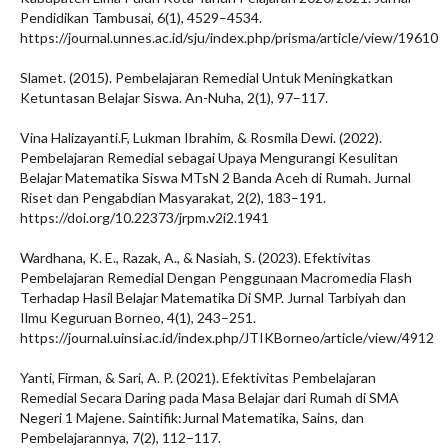
Pendidikan Tambusai, 6(1), 4529–4534.
https://journal.unnes.ac.id/sju/index.php/prisma/article/view/19610
Slamet. (2015). Pembelajaran Remedial Untuk Meningkatkan
Ketuntasan Belajar Siswa. An-Nuha, 2(1), 97–117.
Vina Halizayanti.F, Lukman Ibrahim, & Rosmila Dewi. (2022).
Pembelajaran Remedial sebagai Upaya Mengurangi Kesulitan
Belajar Matematika Siswa MTsN 2 Banda Aceh di Rumah. Jurnal
Riset dan Pengabdian Masyarakat, 2(2), 183–191.
https://doi.org/10.22373/jrpm.v2i2.1941
Wardhana, K. E., Razak, A., & Nasiah, S. (2023). Efektivitas
Pembelajaran Remedial Dengan Penggunaan Macromedia Flash
Terhadap Hasil Belajar Matematika Di SMP. Jurnal Tarbiyah dan
Ilmu Keguruan Borneo, 4(1), 243–251.
https://journal.uinsi.ac.id/index.php/JTIKBorneo/article/view/4912
Yanti, Firman, & Sari, A. P. (2021). Efektivitas Pembelajaran
Remedial Secara Daring pada Masa Belajar dari Rumah di SMA
Negeri 1 Majene. Saintifik:Jurnal Matematika, Sains, dan
Pembelajarannya, 7(2), 112–117.