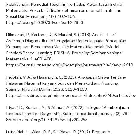
Pelaksanaan Remedial Teaching Terhadap Ketuntasan Belajar
Matematika Peserta Didik. Sosiohumaniora: Jurnal Ilmiah Ilmu
Sosial Dan Humaniora, 4(2), 102–106.
https://doi.org/10.30738/sosio.v4i2.2823
Hikmasari, P., Kartono, K., & Mariani, S. (2018). Analisis Hasil
Asesmen Diagnostik dan Pengajaran Remedial pada Pencapaian
Kemampuan Pemecahan Masalah Matematika melalui Model
Problem Based Learning. PRISMA, Prosiding Seminar Nasional
Matematika, 1, 400–408.
https://journal.unnes.ac.id/sju/index.php/prisma/article/view/19610
Indofah, V. A., & Hasanudin, C. (2023). Anggapan Siswa Tentang
Pelajaran Matematika yang Sulit dan Menakutkan. Prosiding
Seminar Nasional Daring, 2023, 1110–1113.
https://prosiding.ikippgribojonegoro.ac.id/index.php/SND/article/vi
Iriyadi, D., Rustam, A., & Ahmad, A. (2022). Integrasi Pembelajaran
Remedial dan Tes Diagnostik. Sultra Educational Journal, 2(2), 78–
86. https://doi.org/10.54297/seduj.v2i2.253
Lutvaidah, U., Alam, B. P., & Hidayat, R. (2019). Pengaruh