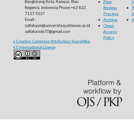
Bangkinang Kota, Kampar, Riau
Peer
N
Regency, Indonesia Phone +62 822
Review
P
7127 9237
Process
S
Email :
Archive
A
zulfahasni@universitaspahlawan.ac.id
Open
zulfahasni670@gmail.com
Access
Policy
a Creative Commons Attribution-ShareAlike
4.0 International License