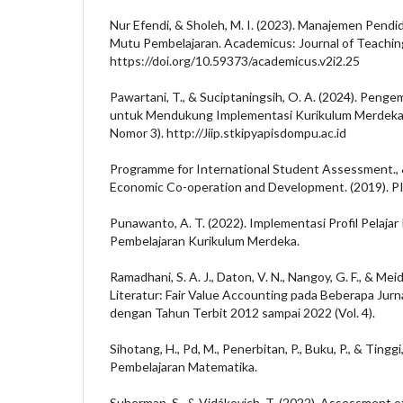
Nur Efendi, & Sholeh, M. I. (2023). Manajemen Pend
Mutu Pembelajaran. Academicus: Journal of Teaching
https://doi.org/10.59373/academicus.v2i2.25
Pawartani, T., & Suciptaningsih, O. A. (2024). Pe
untuk Mendukung Implementasi Kurikulum Merdeka. 
Nomor 3). http://Jiip.stkipyapisdompu.ac.id
Programme for International Student Assessment., 
Economic Co-operation and Development. (2019). P
Punawanto, A. T. (2022). Implementasi Profil Pelajar
Pembelajaran Kurikulum Merdeka.
Ramadhani, S. A. J., Daton, V. N., Nangoy, G. F., & Me
Literatur: Fair Value Accounting pada Beberapa Jurna
dengan Tahun Terbit 2012 sampai 2022 (Vol. 4).
Sihotang, H., Pd, M., Penerbitan, P., Buku, P., & Tinggi,
Pembelajaran Matematika.
Suherman, S., & Vidákovich, T. (2022). Assessment o