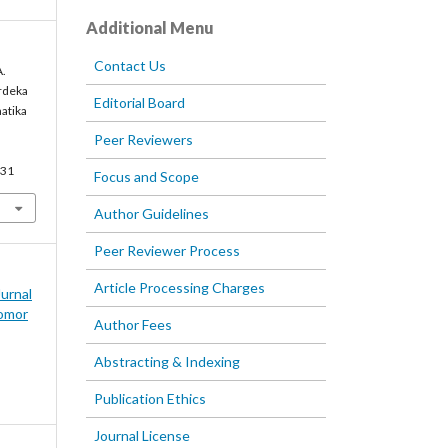
Additional Menu
Contact Us
A.
rdeka
Editorial Board
atika
Peer Reviewers
331
Focus and Scope
Author Guidelines
Peer Reviewer Process
Article Processing Charges
Jurnal
omor
Author Fees
Abstracting & Indexing
Publication Ethics
Journal License