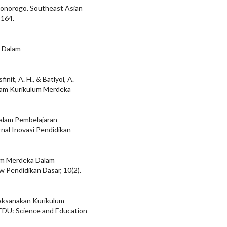
onorogo. Southeast Asian
–164.
u Dalam
init, A. H., & Batlyol, A.
alam Kurikulum Merdeka
Dalam Pembelajaran
 Inovasi Pendidikan
lum Merdeka Dalam
w Pendidikan Dasar, 10(2).
Melaksanakan Kurikulum
EDU: Science and Education