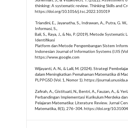
thinking: A systematic review. Thinking Skills and Cre
https://doi.org/10.1016/j.tsc.2022.101019
Triandini, E., Jayanatha, S., Indrawan, A., Putra, G. W., 
Informasi, S.,
Bali, S., Raya, J., & No, P. (2019). Metode Systematic
Identifikasi
Platform dan Metode Pengembangan Sistem Informas
Indonesian Journal of Information Systems (IJIS (Vol
https://www.google.com
Wijayanti, A. N., & Laili, M. (2024). Strategi Pembelaj
dalam Meningkatkan Pemahaman Matematika di Madr
PLPPGSD (Vol. 1, Nomor 1). https://journal.unusida.
Zafirah, A., Gistituati, N., Bentri, A., Fauzan, A., & Yer
Perbandingan Implementasi Kurikulum Merdeka dan
Pelajaran Matematika: Literature Review. Jurnal Cend
Matematika, 8(1), 276–304. https://doi.org/10.3100