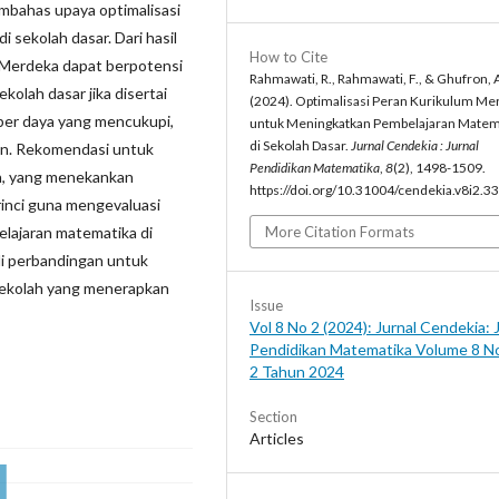
mbahas upaya optimalisasi
sekolah dasar. Dari hasil
How to Cite
 Merdeka dapat berpotensi
Rahmawati, R., Rahmawati, F., & Ghufron, 
olah dasar jika disertai
(2024). Optimalisasi Peran Kurikulum Me
ber daya yang mencukupi,
untuk Meningkatkan Pembelajaran Matem
di Sekolah Dasar.
Jurnal Cendekia : Jurnal
an. Rekomendasi untuk
Pendidikan Matematika
,
8
(2), 1498-1509.
an, yang menekankan
https://doi.org/10.31004/cendekia.v8i2.3
rinci guna mengevaluasi
lajaran matematika di
More Citation Formats
udi perbandingan untuk
 sekolah yang menerapkan
Issue
Vol 8 No 2 (2024): Jurnal Cendekia: 
Pendidikan Matematika Volume 8 N
2 Tahun 2024
Section
Articles