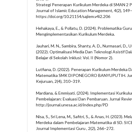
Strategi Penerapan Kurikulum Merdeka di SMAN 2 P
Journal of Islamic Education Management, 4(2), 149
https://doi.org/10.21154/sajiem.v4i2.206
Hehakaya, E., & Pollatu, D. (2024). Problematika Gur
Mengimplementasikan Kurikulum Merdeka.
Jauhari, M. N., Sambira, Shanty, A. D., Nurmasari, D., Usf
(2022). Optimalisasi Media Dan Teknologi Asistif D
Belajar di Sekolah Inklusi: Vol. II (Nomor 2).
Lutfiana, D. (2022). Penerapan Kurikulum Merdeka 
Matematika SMK DIPONEGORO BANYUPUTIH. Jurnal
Kejuruan, 2(4), 310–319.
Mardiana, & Emmiyati. (2024). Implementasi Kuriku
Pembelajaran: Evaluasi Dan Pembaruan. Jurnal Revie
http://journal.unesa.ac.id/index.php/PD
Nisa, S., Sri Lena, M., Safitri, S., & Anas, H. (2023). 
Merdeka dalam Pembelajaran Matematika di SD. SIC
Journal Implementasi Guru , 2(2), 266–272.