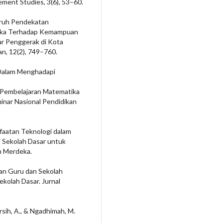
ment Studies, 3(6), 53–60.
ngaruh Pendekatan
deka Terhadap Kemampuan
r Penggerak di Kota
n, 12(2), 749–760.
u Dalam Menghadapi
 Pembelajaran Matematika
minar Nasional Pendidikan
manfaatan Teknologi dalam
i Sekolah Dasar untuk
m Merdeka.
apan Guru dan Sekolah
kolah Dasar. Jurnal
darsih, A., & Ngadhimah, M.