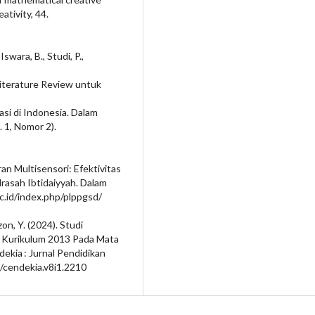
ativity, 44.
Iswara, B., Studi, P.,
 Literature Review untuk
i di Indonesia. Dalam
. 1, Nomor 2).
aran Multisensori: Efektivitas
asah Ibtidaiyyah. Dalam
ac.id/index.php/plppgsd/
izon, Y. (2024). Studi
 Kurikulum 2013 Pada Mata
ekia : Jurnal Pendidikan
4/cendekia.v8i1.2210