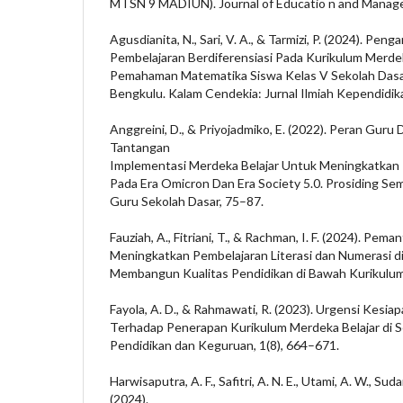
MTSN 9 MADIUN). Journal of Educatio n and Manage
Agusdianita, N., Sari, V. A., & Tarmizi, P. (2024). Pe
Pembelajaran Berdiferensiasi Pada Kurikulum Mer
Pemahaman Matematika Siswa Kelas V Sekolah Dasa
Bengkulu. Kalam Cendekia: Jurnal Ilmiah Kependidika
Anggreini, D., & Priyojadmiko, E. (2022). Peran Gur
Tantangan
Implementasi Merdeka Belajar Untuk Meningkatkan
Pada Era Omicron Dan Era Society 5.0. Prosiding Se
Guru Sekolah Dasar, 75–87.
Fauziah, A., Fitriani, T., & Rachman, I. F. (2024). Pe
Meningkatkan Pembelajaran Literasi dan Numerasi d
Membangun Kualitas Pendidikan di Bawah Kurikulu
Fayola, A. D., & Rahmawati, R. (2023). Urgensi Kesi
Terhadap Penerapan Kurikulum Merdeka Belajar di Se
Pendidikan dan Keguruan, 1(8), 664–671.
Harwisaputra, A. F., Safitri, A. N. E., Utami, A. W., Su
(2024).