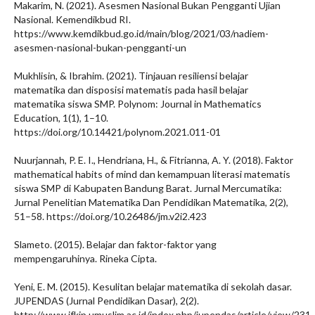
Makarim, N. (2021). Asesmen Nasional Bukan Pengganti Ujian
Nasional. Kemendikbud RI.
https://www.kemdikbud.go.id/main/blog/2021/03/nadiem-
asesmen-nasional-bukan-pengganti-un
Mukhlisin, & Ibrahim. (2021). Tinjauan resiliensi belajar
matematika dan disposisi matematis pada hasil belajar
matematika siswa SMP. Polynom: Journal in Mathematics
Education, 1(1), 1–10.
https://doi.org/10.14421/polynom.2021.011-01
Nuurjannah, P. E. I., Hendriana, H., & Fitrianna, A. Y. (2018). Faktor
mathematical habits of mind dan kemampuan literasi matematis
siswa SMP di Kabupaten Bandung Barat. Jurnal Mercumatika:
Jurnal Penelitian Matematika Dan Pendidikan Matematika, 2(2),
51–58. https://doi.org/10.26486/jm.v2i2.423
Slameto. (2015). Belajar dan faktor-faktor yang
mempengaruhinya. Rineka Cipta.
Yeni, E. M. (2015). Kesulitan belajar matematika di sekolah dasar.
JUPENDAS (Jurnal Pendidikan Dasar), 2(2).
http://www.jfkip.umuslim.ac.id/index.php/jupendas/article/view/231