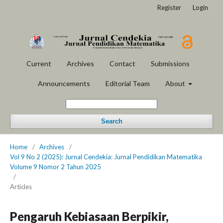
Register
Login
Current
Archives
Contact
Submissions
Announcements
Editorial Team
About
Search
Home
/
Archives
/
Vol 9 No 2 (2025): Jurnal Cendekia: Jurnal Pendidikan Matematika
Volume 9 Nomor 2 Tahun 2025
/
Articles
Pengaruh Kebiasaan Berpikir,