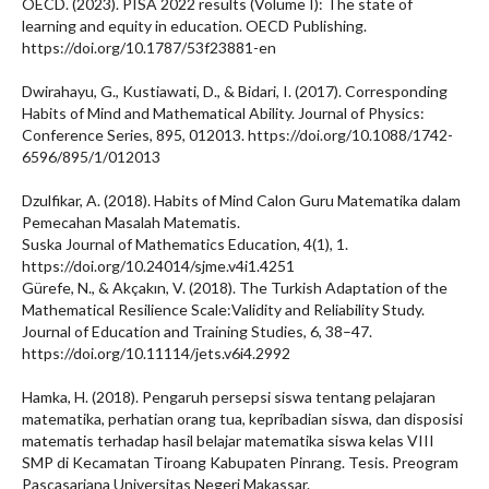
OECD. (2023). PISA 2022 results (Volume I): The state of
learning and equity in education. OECD Publishing.
https://doi.org/10.1787/53f23881-en
Dwirahayu, G., Kustiawati, D., & Bidari, I. (2017). Corresponding
Habits of Mind and Mathematical Ability. Journal of Physics:
Conference Series, 895, 012013. https://doi.org/10.1088/1742-
6596/895/1/012013
Dzulfikar, A. (2018). Habits of Mind Calon Guru Matematika dalam
Pemecahan Masalah Matematis.
Suska Journal of Mathematics Education, 4(1), 1.
https://doi.org/10.24014/sjme.v4i1.4251
Gürefe, N., & Akçakın, V. (2018). The Turkish Adaptation of the
Mathematical Resilience Scale:Validity and Reliability Study.
Journal of Education and Training Studies, 6, 38–47.
https://doi.org/10.11114/jets.v6i4.2992
Hamka, H. (2018). Pengaruh persepsi siswa tentang pelajaran
matematika, perhatian orang tua, kepribadian siswa, dan disposisi
matematis terhadap hasil belajar matematika siswa kelas VIII
SMP di Kecamatan Tiroang Kabupaten Pinrang. Tesis. Preogram
Pascasarjana Universitas Negeri Makassar.