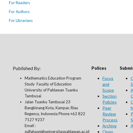
For Readers
For Authors
For Librarians
Published By:
Polices
Submis
Mathematics Education Program
Focus
O
Study Faculty of Education
and
S
University of Pahlawan Tuanku
Scope
A
Tambusai
Section
G
Jalan Tuanku Tambusai 23
Policies
C
Bangkinang Kota, Kampar, Riau
Peer
N
Regency, Indonesia Phone +62 822
Review
P
7127 9237
Process
S
Email :
Archive
A
zulfahasni@universitaspahlawan.ac.id
Open