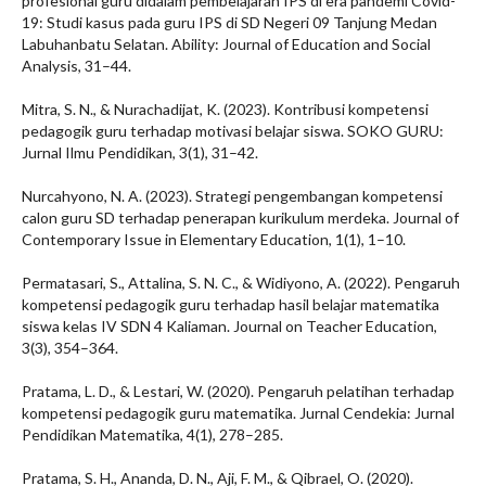
profesional guru didalam pembelajaran IPS di era pandemi Covid-
19: Studi kasus pada guru IPS di SD Negeri 09 Tanjung Medan
Labuhanbatu Selatan. Ability: Journal of Education and Social
Analysis, 31–44.
Mitra, S. N., & Nurachadijat, K. (2023). Kontribusi kompetensi
pedagogik guru terhadap motivasi belajar siswa. SOKO GURU:
Jurnal Ilmu Pendidikan, 3(1), 31–42.
Nurcahyono, N. A. (2023). Strategi pengembangan kompetensi
calon guru SD terhadap penerapan kurikulum merdeka. Journal of
Contemporary Issue in Elementary Education, 1(1), 1–10.
Permatasari, S., Attalina, S. N. C., & Widiyono, A. (2022). Pengaruh
kompetensi pedagogik guru terhadap hasil belajar matematika
siswa kelas IV SDN 4 Kaliaman. Journal on Teacher Education,
3(3), 354–364.
Pratama, L. D., & Lestari, W. (2020). Pengaruh pelatihan terhadap
kompetensi pedagogik guru matematika. Jurnal Cendekia: Jurnal
Pendidikan Matematika, 4(1), 278–285.
Pratama, S. H., Ananda, D. N., Aji, F. M., & Qibrael, O. (2020).