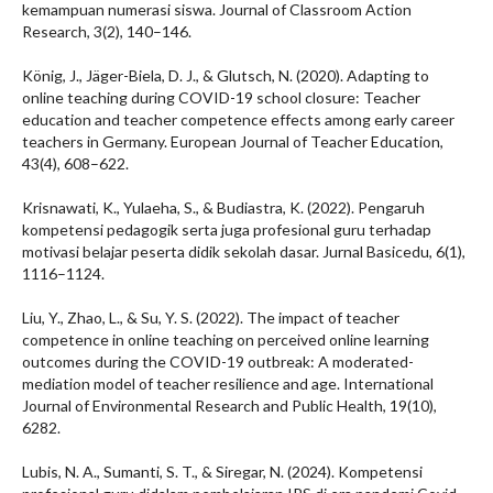
kemampuan numerasi siswa. Journal of Classroom Action
Research, 3(2), 140–146.
König, J., Jäger-Biela, D. J., & Glutsch, N. (2020). Adapting to
online teaching during COVID-19 school closure: Teacher
education and teacher competence effects among early career
teachers in Germany. European Journal of Teacher Education,
43(4), 608–622.
Krisnawati, K., Yulaeha, S., & Budiastra, K. (2022). Pengaruh
kompetensi pedagogik serta juga profesional guru terhadap
motivasi belajar peserta didik sekolah dasar. Jurnal Basicedu, 6(1),
1116–1124.
Liu, Y., Zhao, L., & Su, Y. S. (2022). The impact of teacher
competence in online teaching on perceived online learning
outcomes during the COVID-19 outbreak: A moderated-
mediation model of teacher resilience and age. International
Journal of Environmental Research and Public Health, 19(10),
6282.
Lubis, N. A., Sumanti, S. T., & Siregar, N. (2024). Kompetensi