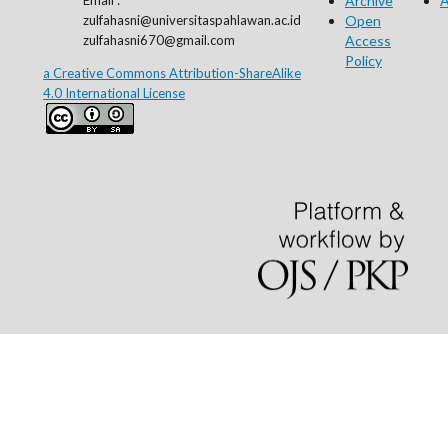
Archive
A
zulfahasni@universitaspahlawan.ac.id
Open
zulfahasni670@gmail.com
Access
Policy
a Creative Commons Attribution-ShareAlike
4.0 International License