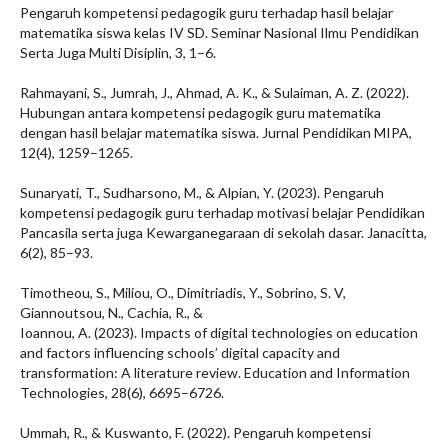
Pengaruh kompetensi pedagogik guru terhadap hasil belajar
matematika siswa kelas IV SD. Seminar Nasional Ilmu Pendidikan
Serta Juga Multi Disiplin, 3, 1–6.
Rahmayani, S., Jumrah, J., Ahmad, A. K., & Sulaiman, A. Z. (2022).
Hubungan antara kompetensi pedagogik guru matematika
dengan hasil belajar matematika siswa. Jurnal Pendidikan MIPA,
12(4), 1259–1265.
Sunaryati, T., Sudharsono, M., & Alpian, Y. (2023). Pengaruh
kompetensi pedagogik guru terhadap motivasi belajar Pendidikan
Pancasila serta juga Kewarganegaraan di sekolah dasar. Janacitta,
6(2), 85–93.
Timotheou, S., Miliou, O., Dimitriadis, Y., Sobrino, S. V,
Giannoutsou, N., Cachia, R., &
Ioannou, A. (2023). Impacts of digital technologies on education
and factors influencing schools’ digital capacity and
transformation: A literature review. Education and Information
Technologies, 28(6), 6695–6726.
Ummah, R., & Kuswanto, F. (2022). Pengaruh kompetensi