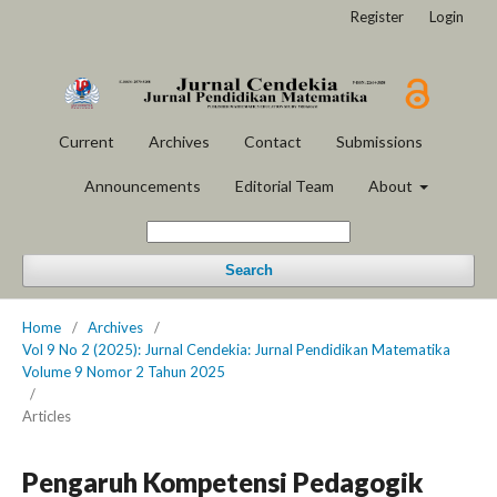
Register
Login
Current
Archives
Contact
Submissions
Announcements
Editorial Team
About
Search
Home
/
Archives
/
Vol 9 No 2 (2025): Jurnal Cendekia: Jurnal Pendidikan Matematika
Volume 9 Nomor 2 Tahun 2025
/
Articles
Pengaruh Kompetensi Pedagogik