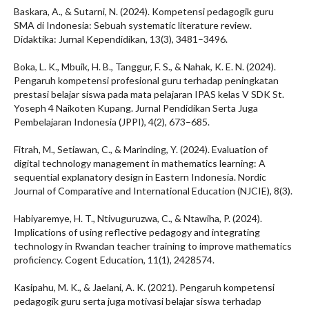
Baskara, A., & Sutarni, N. (2024). Kompetensi pedagogik guru
SMA di Indonesia: Sebuah systematic literature review.
Didaktika: Jurnal Kependidikan, 13(3), 3481–3496.
Boka, L. K., Mbuik, H. B., Tanggur, F. S., & Nahak, K. E. N. (2024).
Pengaruh kompetensi profesional guru terhadap peningkatan
prestasi belajar siswa pada mata pelajaran IPAS kelas V SDK St.
Yoseph 4 Naikoten Kupang. Jurnal Pendidikan Serta Juga
Pembelajaran Indonesia (JPPI), 4(2), 673–685.
Fitrah, M., Setiawan, C., & Marinding, Y. (2024). Evaluation of
digital technology management in mathematics learning: A
sequential explanatory design in Eastern Indonesia. Nordic
Journal of Comparative and International Education (NJCIE), 8(3).
Habiyaremye, H. T., Ntivuguruzwa, C., & Ntawiha, P. (2024).
Implications of using reflective pedagogy and integrating
technology in Rwandan teacher training to improve mathematics
proficiency. Cogent Education, 11(1), 2428574.
Kasipahu, M. K., & Jaelani, A. K. (2021). Pengaruh kompetensi
pedagogik guru serta juga motivasi belajar siswa terhadap