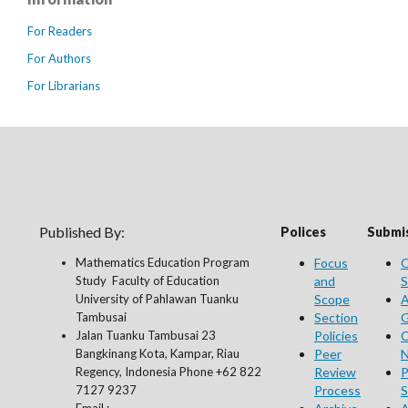
For Readers
For Authors
For Librarians
Published By:
Polices
Submis
Mathematics Education Program
Focus
O
Study Faculty of Education
and
S
University of Pahlawan Tuanku
Scope
A
Tambusai
Section
G
Jalan Tuanku Tambusai 23
Policies
C
Bangkinang Kota, Kampar, Riau
Peer
N
Regency, Indonesia Phone +62 822
Review
P
7127 9237
Process
S
Email :