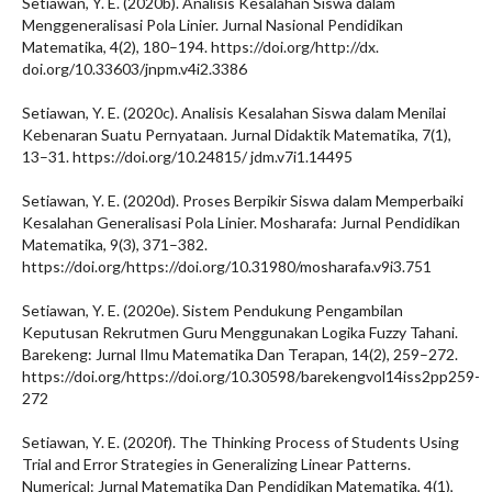
Setiawan, Y. E. (2020b). Analisis Kesalahan Siswa dalam
Menggeneralisasi Pola Linier. Jurnal Nasional Pendidikan
Matematika, 4(2), 180–194. https://doi.org/http://dx.
doi.org/10.33603/jnpm.v4i2.3386
Setiawan, Y. E. (2020c). Analisis Kesalahan Siswa dalam Menilai
Kebenaran Suatu Pernyataan. Jurnal Didaktik Matematika, 7(1),
13–31. https://doi.org/10.24815/ jdm.v7i1.14495
Setiawan, Y. E. (2020d). Proses Berpikir Siswa dalam Memperbaiki
Kesalahan Generalisasi Pola Linier. Mosharafa: Jurnal Pendidikan
Matematika, 9(3), 371–382.
https://doi.org/https://doi.org/10.31980/mosharafa.v9i3.751
Setiawan, Y. E. (2020e). Sistem Pendukung Pengambilan
Keputusan Rekrutmen Guru Menggunakan Logika Fuzzy Tahani.
Barekeng: Jurnal Ilmu Matematika Dan Terapan, 14(2), 259–272.
https://doi.org/https://doi.org/10.30598/barekengvol14iss2pp259-
272
Setiawan, Y. E. (2020f). The Thinking Process of Students Using
Trial and Error Strategies in Generalizing Linear Patterns.
Numerical: Jurnal Matematika Dan Pendidikan Matematika, 4(1),