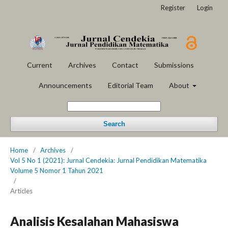
Register
Login
Current
Archives
Contact
Submissions
Announcements
Editorial Team
About
Search
Home
/
Archives
/
Vol 5 No 1 (2021): Jurnal Cendekia: Jurnal Pendidikan Matematika
Volume 5 Nomor 1 Tahun 2021
/
Articles
Analisis Kesalahan Mahasiswa