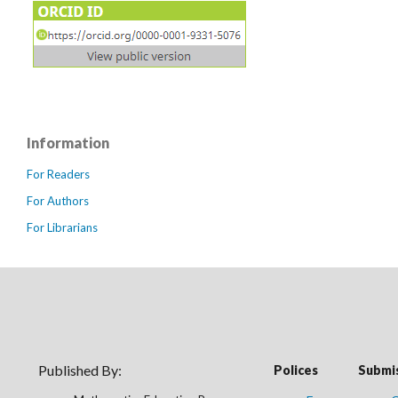
Information
For Readers
For Authors
For Librarians
Published By:
Polices
Submis