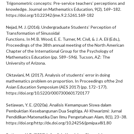
Trigonometric concepts: Pre-service teachers’ perceptions and
knowledge. Journal on Mathematics Education, 9(2), 169–182.
https://doi.org/10.22342/jme.9.2.5261.169-182
Nejad, M. J. (2016). Undergraduate Students’ Perception of
Transformation of Sinusoidal
Functions. In M. B. Wood, E. E. Turner, M. Civil, & J. A. Eli (Eds.),
Proceedings of the 38th annual meeting of the North American
Chapter of the International Group for the Psychology of
Mathematics Education (pp. 589–596). Tucson, AZ: The
University of Arizona.
Oktaviani, M. (2017). Analysis of students’ error in doing
mathematics problem on proportion. In Proceedings ofthe 2nd
Asian Education Symposium (AES 2017) (pp. 172–177).
https://doi.org/10.5220/0007300601720177
Setiawan, Y. E. (2020a). Analisis Kemampuan Siswa dalam
Pembuktian Kesebangunan Dua Segitiga. Al-Khwarizmi: Jurnal
Pendidikan Matematika Dan Ilmu Pengetahuan Alam, 8(1), 23–38.
https://doi.org/http://dx.doi.org/10.24256/jpmipa.v8i1.80