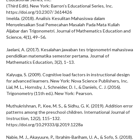
(Third Edit). New York: Barron’s Educational Series, Inc.
https://doi.org/10.2307/ 3614426
Imelda. (2018). Analisis Kesulitan Mahasiswa dalam
Menyelesaikan Soal Pemecahan Masalah Pada Mata Kuliah
Aljabar dan Trigonometri. Journal of Mathematics Education and
Science, 4(1), 49–56.
Jaelani, A. (2017). Kesalahan jawaban tes trigonometri mahasiswa
pendidikan matematika semester pertama. Journal of
Mathematics Education, 3(2), 1–13.
Kalyuga, S. (2009). Cognitive load factors in instructional design
for advanced learners. New York: Nova Science Publishers, Inc.
Lial, M. L., Hornsby, J., Schneider, D. I., & Daniels, C. J. (2016).
Trigonometry (11th ed.). New York: Pearson.
Muthukrishnan, P., Kee, M. S., & Sidhu, G. K. (2019). Addition error
patterns among the preschool children. International Journal of
Instruction, 12(2), 115–132.
https://doi.org/10.29333/iji.2019.1228a
Nabie, M. J., Akayuure, P., Ibrahim-Bariham, U. A., & Sofo, S. (2018).