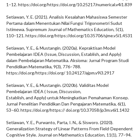
1–12. https://doi.org/https://doi.org/10.25217/numerical.v4i1.839
Setiawan, Y. E. (2021). Analisis Kesalahan Mahasiswa Semester
Pertama dalam Menentukan Nilai Fungsi Trigonometri Sudut
Istimewa. Supremum Journal of Mathematics Education, 5(1),
110–121. https://doi.org/https://doi.org/10.35706/sjme.v5i1.4531
Setiawan, Y. E., & Mustangin. (2020a). Kepraktisan Model
Pembelajaran IDEA (Issue, Discussion, Establish, and Apply)
dalam Pembelajaran Matematika. Aksioma: Jurnal Program Studi
Pendidikan Matematika, 9(3), 776–788.
https://doi.org/https://doi.org/ 10.24127/ajpm.v9i3.2917
Setiawan, Y. E., & Mustangin. (2020b). Validitas Model
Pembelajaran IDEA ( Issue, Discussion,
Establish, and Apply) untuk Meningkatkan Pemahaman Konsep.
Jurnal Penelitian Pendidikan Dan Pengajaran Matematika, 6(1),
53–60. https://doi.org/https:// doi.org/10.37058/jp3m.v6i1.1432
Setiawan, Y. E., Purwanto, Parta, I. N., & Sisworo. (2020).
Generalization Strategy of Linear Patterns From Field-Dependent
Cognitive Style. Journal on Mathematics Education, 11(1), 77–94.