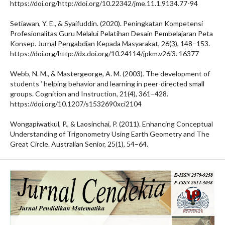
https://doi.org/http://doi.org/10.22342/jme.11.1.9134.77-94
Setiawan, Y. E., & Syaifuddin. (2020). Peningkatan Kompetensi
Profesionalitas Guru Melalui Pelatihan Desain Pembelajaran Peta
Konsep. Jurnal Pengabdian Kepada Masyarakat, 26(3), 148–153.
https://doi.org/http://dx.doi.org/10.24114/jpkm.v26i3. 16377
Webb, N. M., & Mastergeorge, A. M. (2003). The development of
students ’ helping behavior and learning in peer-directed small
groups. Cognition and Instruction, 21(4), 361–428.
https://doi.org/10.1207/s1532690xci2104
Wongapiwatkul, P., & Laosinchai, P. (2011). Enhancing Conceptual
Understanding of Trigonometry Using Earth Geometry and The
Great Circle. Australian Senior, 25(1), 54–64.