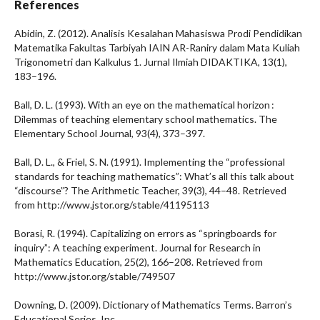
References
Abidin, Z. (2012). Analisis Kesalahan Mahasiswa Prodi Pendidikan
Matematika Fakultas Tarbiyah IAIN AR-Raniry dalam Mata Kuliah
Trigonometri dan Kalkulus 1. Jurnal Ilmiah DIDAKTIKA, 13(1),
183–196.
Ball, D. L. (1993). With an eye on the mathematical horizon :
Dilemmas of teaching elementary school mathematics. The
Elementary School Journal, 93(4), 373–397.
Ball, D. L., & Friel, S. N. (1991). Implementing the “professional
standards for teaching mathematics”: What’s all this talk about
“discourse”? The Arithmetic Teacher, 39(3), 44–48. Retrieved
from http://www.jstor.org/stable/41195113
Borasi, R. (1994). Capitalizing on errors as “springboards for
inquiry”: A teaching experiment. Journal for Research in
Mathematics Education, 25(2), 166–208. Retrieved from
http://www.jstor.org/stable/749507
Downing, D. (2009). Dictionary of Mathematics Terms. Barron’s
Educational Series, Inc.