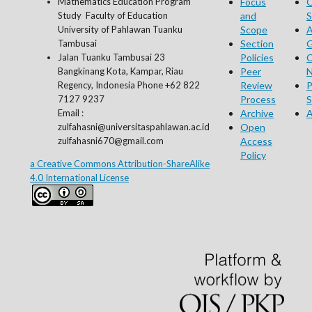
Mathematics Education Program
Focus
O
Study Faculty of Education
and
S
University of Pahlawan Tuanku
Scope
A
Tambusai
Section
G
Jalan Tuanku Tambusai 23
Policies
C
Bangkinang Kota, Kampar, Riau
Peer
N
Regency, Indonesia Phone +62 822
Review
P
7127 9237
Process
S
Email :
Archive
A
zulfahasni@universitaspahlawan.ac.id
Open
zulfahasni670@gmail.com
Access
Policy
a Creative Commons Attribution-ShareAlike
4.0 International License