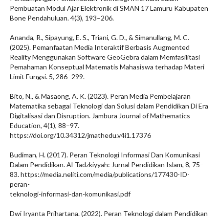
Pembuatan Modul Ajar Elektronik di SMAN 17 Lamuru Kabupaten
Bone Pendahuluan. 4(3), 193–206.
Ananda, R., Sipayung, E. S., Triani, G. D., & Simanullang, M. C.
(2025). Pemanfaatan Media Interaktif Berbasis Augmented
Reality Menggunakan Software GeoGebra dalam Memfasilitasi
Pemahaman Konseptual Matematis Mahasiswa terhadap Materi
Limit Fungsi. 5, 286–299.
Bito, N., & Masaong, A. K. (2023). Peran Media Pembelajaran
Matematika sebagai Teknologi dan Solusi dalam Pendidikan Di Era
Digitalisasi dan Disruption. Jambura Journal of Mathematics
Education, 4(1), 88–97.
https://doi.org/10.34312/jmathedu.v4i1.17376
Budiman, H. (2017). Peran Teknologi Informasi Dan Komunikasi
Dalam Pendidikan. Al-Tadzkiyyah: Jurnal Pendidikan Islam, 8, 75–
83. https://media.neliti.com/media/publications/177430-ID-
peran-
teknologi-informasi-dan-komunikasi.pdf
Dwi Iryanta Prihartana. (2022). Peran Teknologi dalam Pendidikan