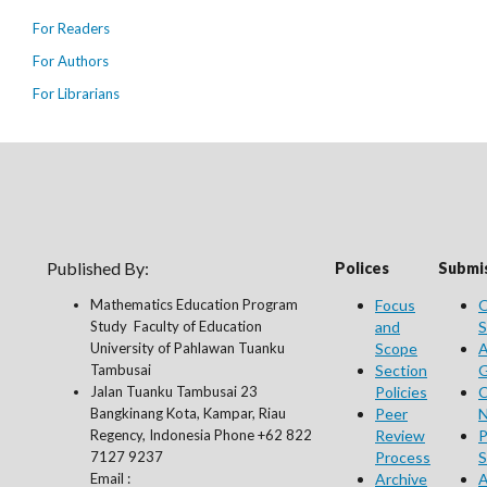
For Readers
For Authors
For Librarians
Published By:
Polices
Submis
Mathematics Education Program
Focus
O
Study Faculty of Education
and
S
University of Pahlawan Tuanku
Scope
A
Tambusai
Section
G
Jalan Tuanku Tambusai 23
Policies
C
Bangkinang Kota, Kampar, Riau
Peer
N
Regency, Indonesia Phone +62 822
Review
P
7127 9237
Process
S
Email :
Archive
A