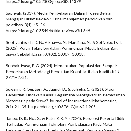
https://doi.org/10.52300/jepp.v3i2.11379
Sapriyah. (2019). Media Pembelajaran Dalam Proses Belajar
Mengajar. Diklat Review : Jurnal manajemen pendidikan dan
pelatihan, 3(1), 45–56.
https://doi.org/10.35446/diklatreview.v3i1.349
Septiyaningsih, D. N., Alkhayya, N., Mardiana, N., & Setiyoko, D. T.
(2025). Peran Teknologi dalam Penggunaan Media Belajar Bagi
Siswa Sekolah Dasar. 07(02), 10309–10318.
Subhaktiyasa, P. G. (2024). Menentukan Populasi dan Sampel :
Pendekatan Metodologi Penelitian Kuantitatif dan Kualitatif. 9,
2721–2731.
Sugiarni, R., Septian, A., Juandi, D., & Julaeha, S. (2021). Studi
Penelitian Tindakan Kelas: Bagaimana Meningkatkan Pemahaman
Matematis pada Siswa? Journal of Instructional Mathematics,
2(1), 21–35. https://doi.org/10.37640/jim.v2i1.905
Taneo, D. R., Eka, S., & Ratu, P. R. A. (2024). Persepsi Peserta Didik
Terhadap Penggunaan Teknologi Pembelajaran Pada Mata
Pelajaran Seni Budaya di Sekolah Menengah Kejuruan Negeri 2