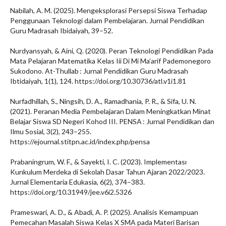
Nabilah, A. M. (2025). Mengeksplorasi Persepsi Siswa Terhadap
Penggunaan Teknologi dalam Pembelajaran. Jurnal Pendidikan
Guru Madrasah Ibidaiyah, 39–52.
Nurdyansyah, & Aini, Q. (2020). Peran Teknologi Pendidikan Pada
Mata Pelajaran Matematika Kelas Iii Di Mi Ma’arif Pademonegoro
Sukodono. At-Thullab : Jurnal Pendidikan Guru Madrasah
Ibtidaiyah, 1(1), 124. https://doi.org/10.30736/atl.v1i1.81
Nurfadhillah, S., Ningsih, D. A., Ramadhania, P. R., & Sifa, U. N.
(2021). Peranan Media Pembelajaran Dalam Meningkatkan Minat
Belajar Siswa SD Negeri Kohod III. PENSA : Jurnal Pendidikan dan
Ilmu Sosial, 3(2), 243–255.
https://ejournal.stitpn.ac.id/index.php/pensa
Prabaningrum, W. F., & Sayekti, I. C. (2023). Implementası
Kurıkulum Merdeka di Sekolah Dasar Tahun Ajaran 2022/2023.
Jurnal Elementaria Edukasia, 6(2), 374–383.
https://doi.org/10.31949/jee.v6i2.5326
Prameswari, A. D., & Abadi, A. P. (2025). Analisis Kemampuan
Pemecahan Masalah Siswa Kelas X SMA pada Materi Barisan