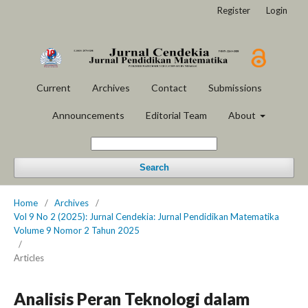
Register
Login
Current
Archives
Contact
Submissions
Announcements
Editorial Team
About
Search
Home
/
Archives
/
Vol 9 No 2 (2025): Jurnal Cendekia: Jurnal Pendidikan Matematika
Volume 9 Nomor 2 Tahun 2025
/
Articles
Analisis Peran Teknologi dalam