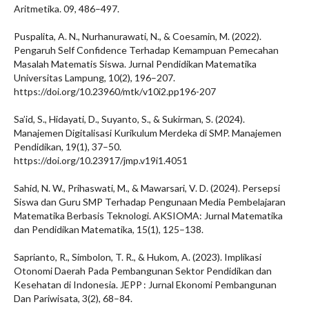
Aritmetika. 09, 486–497.
Puspalita, A. N., Nurhanurawati, N., & Coesamin, M. (2022).
Pengaruh Self Confidence Terhadap Kemampuan Pemecahan
Masalah Matematis Siswa. Jurnal Pendidikan Matematika
Universitas Lampung, 10(2), 196–207.
https://doi.org/10.23960/mtk/v10i2.pp196-207
Sa’id, S., Hidayati, D., Suyanto, S., & Sukirman, S. (2024).
Manajemen Digitalisasi Kurikulum Merdeka di SMP. Manajemen
Pendidikan, 19(1), 37–50.
https://doi.org/10.23917/jmp.v19i1.4051
Sahid, N. W., Prihaswati, M., & Mawarsari, V. D. (2024). Persepsi
Siswa dan Guru SMP Terhadap Pengunaan Media Pembelajaran
Matematika Berbasis Teknologi. AKSIOMA: Jurnal Matematika
dan Pendidikan Matematika, 15(1), 125–138.
Saprianto, R., Simbolon, T. R., & Hukom, A. (2023). Implikasi
Otonomi Daerah Pada Pembangunan Sektor Pendidikan dan
Kesehatan di Indonesia. JEPP : Jurnal Ekonomi Pembangunan
Dan Pariwisata, 3(2), 68–84.