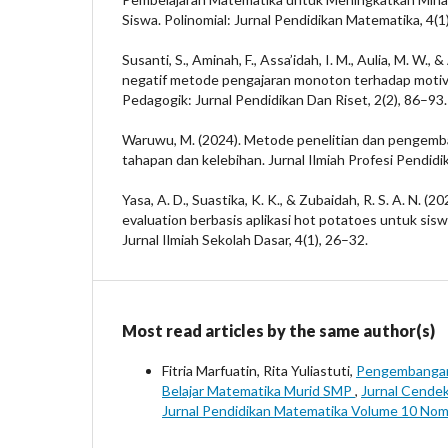
Siswa. Polinomial: Jurnal Pendidikan Matematika, 4(1
Susanti, S., Aminah, F., Assa’idah, I. M., Aulia, M. W.,
negatif metode pengajaran monoton terhadap motivas
Pedagogik: Jurnal Pendidikan Dan Riset, 2(2), 86–93.
Waruwu, M. (2024). Metode penelitian dan pengemba
tahapan dan kelebihan. Jurnal Ilmiah Profesi Pendidi
Yasa, A. D., Suastika, K. K., & Zubaidah, R. S. A. N. 
evaluation berbasis aplikasi hot potatoes untuk sisw
Jurnal Ilmiah Sekolah Dasar, 4(1), 26–32.
Most read articles by the same author(s)
Fitria Marfuatin, Rita Yuliastuti,
Pengembangan 
Belajar Matematika Murid SMP
,
Jurnal Cendek
Jurnal Pendidikan Matematika Volume 10 Nom