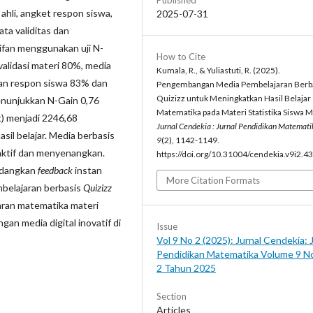
Published
 ahli, angket respon siswa,
2025-07-31
ta validitas dan
tifan menggunakan uji N-
How to Cite
validasi materi 80%, media
Kumala, R., & Yuliastuti, R. (2025).
gan respon siswa 83% dan
Pengembangan Media Pembelajaran Berb
Quizizz untuk Meningkatkan Hasil Belajar
enunjukkan N-Gain 0,76
Matematika pada Materi Statistika Siswa 
st) menjadi 2246,68
Jurnal Cendekia : Jurnal Pendidikan Matemati
sil belajar. Media berbasis
9
(2), 1142-1149.
aktif dan menyenangkan.
https://doi.org/10.31004/cendekia.v9i2.4
sedangkan
feedback
instan
More Citation Formats
belajaran berbasis
Quizizz
jaran matematika materi
an media digital inovatif di
Issue
Vol 9 No 2 (2025): Jurnal Cendekia: 
Pendidikan Matematika Volume 9 N
2 Tahun 2025
Section
Articles