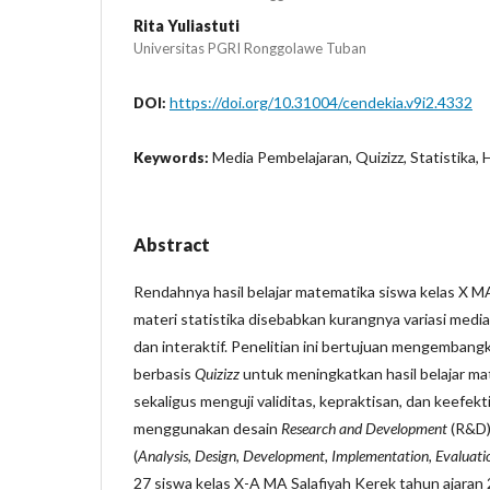
Rita Yuliastuti
Universitas PGRI Ronggolawe Tuban
https://doi.org/10.31004/cendekia.v9i2.4332
DOI:
Media Pembelajaran, Quizizz, Statistika, 
Keywords:
Abstract
Rendahnya hasil belajar matematika siswa kelas X M
materi statistika disebabkan kurangnya variasi medi
dan interaktif. Penelitian ini bertujuan mengemban
berbasis
Quizizz
untuk meningkatkan hasil belajar mat
sekaligus menguji validitas, kepraktisan, dan keefekt
menggunakan desain
Research and Development
(R&D)
(
Analysis, Design, Development, Implementation, Evaluati
27 siswa kelas X-A MA Salafiyah Kerek tahun ajara