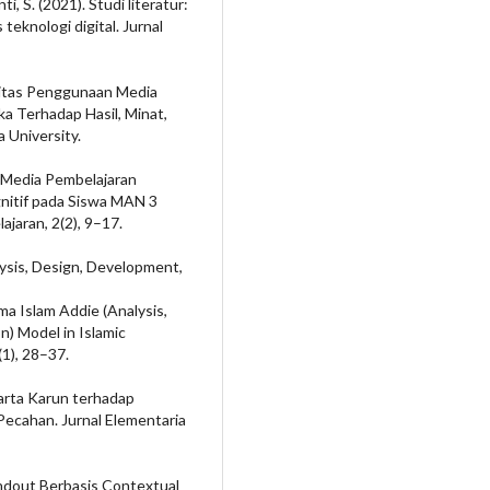
i, S. (2021). Studi literatur:
teknologi digital. Jurnal
ktivitas Penggunaan Media
a Terhadap Hasil, Minat,
 University.
i Media Pembelajaran
gnitif pada Siswa MAN 3
jaran, 2(2), 9–17.
lysis, Design, Development,
a Islam Addie (Analysis,
) Model in Islamic
(1), 28–37.
Harta Karun terhadap
Pecahan. Jurnal Elementaria
ndout Berbasis Contextual