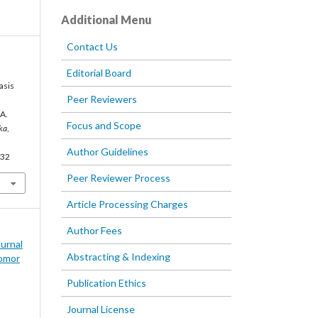
Additional Menu
Contact Us
Editorial Board
asis
Peer Reviewers
MA.
Focus and Scope
ka
,
Author Guidelines
332
Peer Reviewer Process
Article Processing Charges
Author Fees
Jurnal
Abstracting & Indexing
omor
Publication Ethics
Journal License