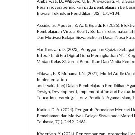
Ambarwati, D., Wibowo, U. B., Arsyiadanti, H., & Susant
Peran inovasi pendidikan pada pembelajaran berbasis 
Inovasi Teknologi Pendidikan, 8(2), 173–184.
Assidiq, S., Agustin, Z. A., & Ripaldi, R. (2025). Efe
Pembelajaran Virtual Reality Berbasis Etnomatematik
Dan Motivasi Belajar Siswa Sekolah Dasar. Nusa Putra
Hardiansyah, D. (2023). Penggunaan Quizizz Sebaga
Interaktif di Era Digital Guna Meningkatkan Nilai Ko
Medan Kelas Xi. Jurnal Pendidikan Dan Media Pembela
Hidayat, F., & Muhamad, N. (2021). Model Addie (Ana
Implementation
and Evaluation) Dalam Pembelajaran Pendidikan Agam
Design, Development, Implementation and Evaluation
Education Learning. J. Inov. Pendidik. Agama Islam, 1
Karlina, D. A. (2024). Pengaruh Permainan Mencari 
Pemahaman dan Motivasi Belajar Siswa pada Materi 
Edukasia, 7(1), 2449–2461.
Khoeriyah, Y. (2024). Pengembangan Interactive Ha