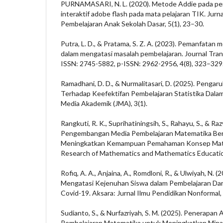
PURNAMASARI, N. L. (2020). Metode Addie pada p
interaktif adobe flash pada mata pelajaran TIK. Jurn
Pembelajaran Anak Sekolah Dasar, 5(1), 23–30.
Putra, L. D., & Pratama, S. Z. A. (2023). Pemanfatan m
dalam mengatasi masalah pembelajaran. Journal Tran
ISSN: 2745-5882, p-ISSN: 2962-2956, 4(8), 323–329
Ramadhani, D. D., & Nurmalitasari, D. (2025). Peng
Terhadap Keefektifan Pembelajaran Statistika Dala
Media Akademik (JMA), 3(1).
Rangkuti, R. K., Suprihatiningsih, S., Rahayu, S., & Raz
Pengembangan Media Pembelajaran Matematika Be
Meningkatkan Kemampuan Pemahaman Konsep Mate
Research of Mathematics and Mathematics Education
Rofiq, A. A., Anjaina, A., Romdloni, R., & Ulwiyah, N.
Mengatasi Kejenuhan Siswa dalam Pembelajaran Da
Covid-19. Aksara: Jurnal Ilmu Pendidikan Nonformal,
Sudianto, S., & Nurfazriyah, S. M. (2025). Penerapan A
Pembelajaran Matematika untuk Meningkatkan Minat 