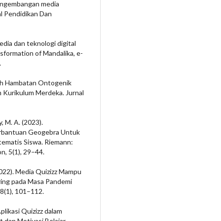
engembangan media
al Pendidikan Dan
edia dan teknologi digital
sformation of Mandalika, e-
.
aruh Hambatan Ontogenik
m Kurikulum Merdeka. Jurnal
y, M. A. (2023).
rbantuan Geogebra Untuk
matis Siswa. Riemann:
, 5(1), 29–44.
 (2022). Media Quizizz Mampu
ring pada Masa Pandemi
 8(1), 101–112.
plikasi Quizizz dalam
dan Motivasi Belajar