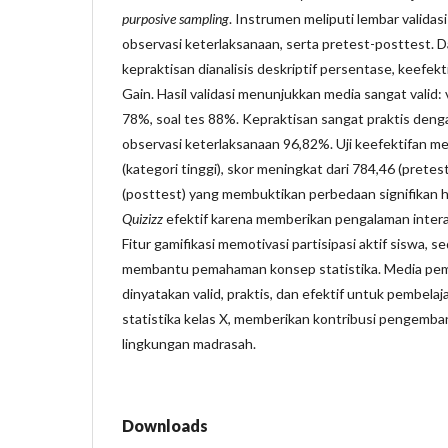
purposive sampling
. Instrumen meliputi lembar validasi
observasi keterlaksanaan, serta pretest-posttest. Da
kepraktisan dianalisis deskriptif persentase, keefek
Gain. Hasil validasi menunjukkan media sangat valid: 
78%, soal tes 88%. Kepraktisan sangat praktis den
observasi keterlaksanaan 96,82%. Uji keefektifan m
(kategori tinggi), skor meningkat dari 784,46 (prete
(posttest) yang membuktikan perbedaan signifikan ha
Quizizz
efektif karena memberikan pengalaman inter
Fitur gamifikasi memotivasi partisipasi aktif siswa, 
membantu pemahaman konsep statistika. Media pem
dinyatakan valid, praktis, dan efektif untuk pembela
statistika kelas X, memberikan kontribusi pengembang
lingkungan madrasah.
Downloads