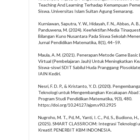
Teaching And Learning Terhadap Kemampuan Peme
Siswa. Universitas Islam Sultan Agung Semarang.
Kurniawan, Saputra, Y. W., Hidayah, F. N., Abbas, A. B.,
Panduwena, M. (2024). Keefektifan Media Tinaque
Bilangan Kuno Nusantara Pada Siswa Sekolah Me
Jurnal Pendidikan Matematika, 8(1), 44–59.
Maula, A. M. (2021). Penerapan Metode Game Basic 
Virtual (Pembelajaran Jauh) Untuk Meningkatkan Keak
Siswa-siswi SDIT Sabilul Huda Pranggang Plosoklate
IAIN Kediri.
Nesri, F. D. P., & Kristanto, Y. D. (2020). Pengemba
Teknologi untuk Mengembangkan Kecakapan Abad 2
Program Studi Pendidikan Matematika, 9(3), 480.
https://doi.org/10.24127/ajpm.v9i3.2925
Nugroho, M. T., Pd, M., Yanti, I. C., Pd, S., Budiono, H.,
(2025). SMART CLASSROOM: Integrasi Teknologi un
Kreatif. PENERBIT KBM INDONESIA.