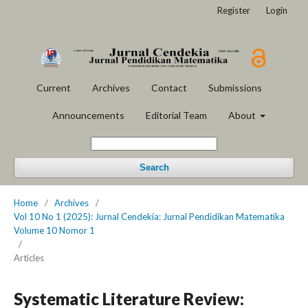
Register
Login
Current
Archives
Contact
Submissions
Announcements
Editorial Team
About
Search
Home
/
Archives
/
Vol 10 No 1 (2025): Jurnal Cendekia: Jurnal Pendidikan Matematika
Volume 10 Nomor 1
/
Articles
Systematic Literature Review: