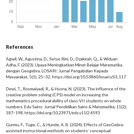
References
Agwil, W., Agustina, D., Setyo Rini, D., Dzakirah, Q., & Widyan
Adha, F. (2023). Upaya Meningkatkan Minat Belajar Matematika
dengan Geogebra. LOSARI: Jurnal Pengabdian Kepada
Masyarakat, 5(1), 25–32. https://doi.org/10.53860/losari.v5i1.117
Dewi, T., Rosmaiyadi, R., & Husna, N. (2023). The influence of the
creative problem solving (CPS) model on increasing the
mathematics procedural ability of class VII students on whole
numbers. Edu Sains: Jurnal Pendidikan Sains & Matematika, 11(2),
187–198. https://doi.org/10.23971/eds.v11i2.4593
Gurmu, F., Tuge, C., & Hunde, A. B. (2024). Effects of GeoGebra-
assisted instructional methods on students’ conceptual