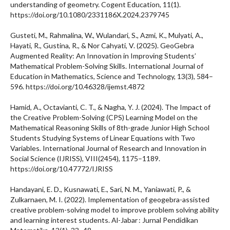
understanding of geometry. Cogent Education, 11(1).
https://doi.org/10.1080/2331186X.2024.2379745
Gusteti, M., Rahmalina, W., Wulandari, S., Azmi, K., Mulyati, A.,
Hayati, R., Gustina, R., & Nor Cahyati, V. (2025). GeoGebra
Augmented Reality: An Innovation in Improving Students’
Mathematical Problem-Solving Skills. International Journal of
Education in Mathematics, Science and Technology, 13(3), 584–
596. https://doi.org/10.46328/ijemst.4872
Hamid, A., Octavianti, C. T., & Nagha, Y. J. (2024). The Impact of
the Creative Problem-Solving (CPS) Learning Model on the
Mathematical Reasoning Skills of 8th-grade Junior High School
Students Studying Systems of Linear Equations with Two
Variables. International Journal of Research and Innovation in
Social Science (IJRISS), VIII(2454), 1175–1189.
https://doi.org/10.47772/IJRISS
Handayani, E. D., Kusnawati, E., Sari, N. M., Yaniawati, P., &
Zulkarnaen, M. I. (2022). Implementation of geogebra-assisted
creative problem-solving model to improve problem solving ability
and learning interest students. Al-Jabar : Jurnal Pendidikan