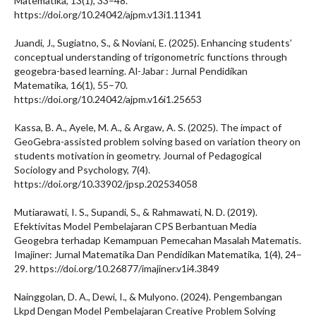
Matematika, 13(1), 33–48.
https://doi.org/10.24042/ajpm.v13i1.11341
Juandi, J., Sugiatno, S., & Noviani, E. (2025). Enhancing students’
conceptual understanding of trigonometric functions through
geogebra-based learning. Al-Jabar : Jurnal Pendidikan
Matematika, 16(1), 55–70.
https://doi.org/10.24042/ajpm.v16i1.25653
Kassa, B. A., Ayele, M. A., & Argaw, A. S. (2025). The impact of
GeoGebra-assisted problem solving based on variation theory on
students motivation in geometry. Journal of Pedagogical
Sociology and Psychology, 7(4).
https://doi.org/10.33902/jpsp.202534058
Mutiarawati, I. S., Supandi, S., & Rahmawati, N. D. (2019).
Efektivitas Model Pembelajaran CPS Berbantuan Media
Geogebra terhadap Kemampuan Pemecahan Masalah Matematis.
Imajiner: Jurnal Matematika Dan Pendidikan Matematika, 1(4), 24–
29. https://doi.org/10.26877/imajiner.v1i4.3849
Nainggolan, D. A., Dewi, I., & Mulyono. (2024). Pengembangan
Lkpd Dengan Model Pembelajaran Creative Problem Solving