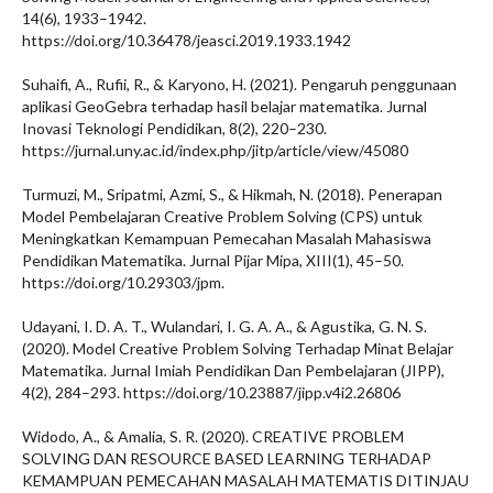
14(6), 1933–1942.
https://doi.org/10.36478/jeasci.2019.1933.1942
Suhaifi, A., Rufii, R., & Karyono, H. (2021). Pengaruh penggunaan
aplikasi GeoGebra terhadap hasil belajar matematika. Jurnal
Inovasi Teknologi Pendidikan, 8(2), 220–230.
https://jurnal.uny.ac.id/index.php/jitp/article/view/45080
Turmuzi, M., Sripatmi, Azmi, S., & Hikmah, N. (2018). Penerapan
Model Pembelajaran Creative Problem Solving (CPS) untuk
Meningkatkan Kemampuan Pemecahan Masalah Mahasiswa
Pendidikan Matematika. Jurnal Pijar Mipa, XIII(1), 45–50.
https://doi.org/10.29303/jpm.
Udayani, I. D. A. T., Wulandari, I. G. A. A., & Agustika, G. N. S.
(2020). Model Creative Problem Solving Terhadap Minat Belajar
Matematika. Jurnal Imiah Pendidikan Dan Pembelajaran (JIPP),
4(2), 284–293. https://doi.org/10.23887/jipp.v4i2.26806
Widodo, A., & Amalia, S. R. (2020). CREATIVE PROBLEM
SOLVING DAN RESOURCE BASED LEARNING TERHADAP
KEMAMPUAN PEMECAHAN MASALAH MATEMATIS DITINJAU