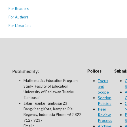
For Readers
For Authors
For Librarians
Published By:
Polices
Submis
Mathematics Education Program
Focus
O
Study Faculty of Education
and
S
University of Pahlawan Tuanku
Scope
A
Tambusai
Section
G
Jalan Tuanku Tambusai 23
Policies
C
Bangkinang Kota, Kampar, Riau
Peer
N
Regency, Indonesia Phone +62 822
Review
P
7127 9237
Process
S
Email :
Archive
A