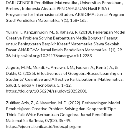
DARI GENDER Pendidikan Matematika , Universitas Peradaban ,
Brebes , Indonesia Abstrak PENDAHULUAN Hasil PISA (
Programme for Internasional Studen. AKSIOMA: Jurnal Program
Studi Pendidikan Matematika, 9(1), 158–165.
Yuliani, I., Kanzunnudin, M., & Rahayu, R. (2018). Penerapan Model
Creative Problem Solving Berbantuan Media Bongkar Pasang
untuk Peningkatan Berpikir Kreatif Matematika Siswa Sekolah
Dasar. ANARGYA: Jurnal Ilmiah Pendidikan Matematika, 1(1), 29–
36. https://doi.org/10.24176/anargya.v1i1.2283
Zagoto, M. M., Musdi, E., Arnawa, I. M., Fauzan, A., Bentri, A., &
Dakhi, O. (2025). Effectiveness of Geogebra-Based Learning on
Students’ Cognitive and Affective Participation in Mathematics.
Salud, Ciencia y Tecnologia, 5, 1–12.
https://doi.org/10.56294/saludcyt20252001
Zulfikar, Azis, Z., & Nasution, M. D. (2022). Perbandingan Model
Pembelajaran Creative Problem Solving dan Kooperatif Tipe
Think Talk Write Berbantuan Geogebra. Jurnal Pendidikan
Matematika Raflesia, 07(03), 35–49.
https://ejournal.unib.ac.id/index.php/jpmr