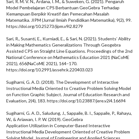
Sari, R. M. V. N., Ardana, I. M., & Suweken, G. (2021). Pengaruh
Model Pembelajaran CPS Berbantuan GeoGebra Terhadap
Kemampuan Berpikir Kreatif dan Pemecahan Masalah
Matematika. JIPM (Jurnal Ilmiah Pendidikan Matematika), 9(2), 99.
https://doi.org/10.25273/jipm.v9i2.8279
Sari, R., Susanti, E., Kurniadi, E., & Sari, N. (2021). Students’ Ability
in Making Mathematics Generalizations Through Geogebra
Assisted CPS on Straight Line Equations. Proceedings of the 2nd
National Conference on Mathematics Education 2021 (NaCoME
2021), 656(NaCoME 2021), 164–170.
https://doi.org/10.2991/assehr.k.220403.023
Sugiharni, G. A. D. (2018). The Development of Interactive
Instructional Media Oriented to Creative Problem Solving Model
on Function Graphic Subject. Journal of Education Research and
Evaluation, 2(4), 183. https://doi.org/10.23887/jere.v2i4.16694
Sugiharni, G. A. D., Saludung, J., Sappaile, B. I., Sappaile, P., Rahayu,
W., & Ariawan, I. P. W. (2019). GeoGebra
Application Utilization in Computer-Based Interactive
Instructional Media Development Oriented of Creative Problem
Solving Model. Journal of Engineering and Applied Sciences,