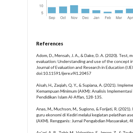
References
Adom, D., Mensah, J. A., & Dake, D. A. (2020). Test,
evaluation: Understanding and use of the concept in
Journal of Evaluation and Research in Education (IJER
doi:10.11591/ijere.v9i1.20457
Aisah, H., Zaqiah, Q. Y., & Supiana, A. (2021). Impl
Kemampuan Minimum (AKM): Analisis Implementasi 
Pendidikan Islam Al-Affan, 128-135.
Anas, M., Muchson, M., Sugiono, & Forijati, R. (20
guru ekonomi di Kediri melalui kegiatan pelatihan
(AKM). Rengganis: Jurnal Pengabdian Masyarakat, 4
As'ari, A. R., Tohir, M., Valentino, E., Imron, Z., & Tau