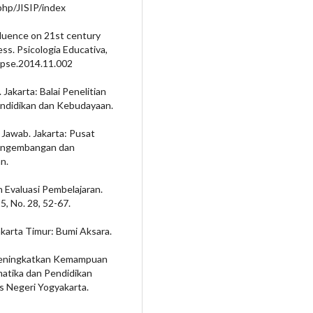
php/JISIP/index
nfluence on 21st century
ss. Psicologia Educativa,
j.pse.2014.11.002
akarta: Balai Penelitian
didikan dan Kebudayaan.
Jawab. Jakarta: Pusat
Pengembangan dan
n.
 Evaluasi Pembelajaran.
5, No. 28, 52-67.
akarta Timur: Bumi Aksara.
m Meningkatkan Kemampuan
matika dan Pendidikan
s Negeri Yogyakarta.