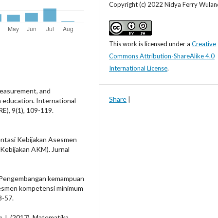
Copyright (c) 2022 Nidya Ferry Wulan
This work is licensed under a
Creative
Commons Attribution-ShareAlike 4.0
International License
.
 measurement, and
Share
|
 education. International
E), 9(1), 109-119.
ementasi Kebijakan Asesmen
Kebijakan AKM). Jurnal
21). Pengembangan kemampuan
 asesmen kompetensi minimum
8-57.
fiq, I. (2017). Matematika