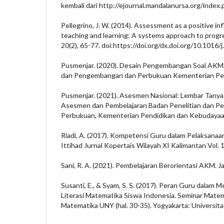
kembali dari http://ejournal.mandalanursa.org/index.
Pellegrino, J. W. (2014). Assessment as a positive i
teaching and learning: A systems approach to progre
20(2), 65-77. doi:https://doi.org/dx.doi.org/10.1016/
Pusmenjar. (2020). Desain Pengembangan Soal AKM. J
dan Pengembangan dan Perbukuan Kementerian Pen
Pusmenjar. (2021). Asesmen Nasional: Lembar Tanya 
Asesmen dan Pembelajaran Badan Penelitian dan 
Perbukuan, Kementerian Pendidikan dan Kebudayaa
Riadi, A. (2017). Kompetensi Guru dalam Pelaksanaan
Ittihad Jurnal Kopertais Wilayah XI Kalimantan Vol. 1
Sani, R. A. (2021). Pembelajaran Berorientasi AKM. J
Susanti, E., & Syam, S. S. (2017). Peran Guru dala
Literasi Matematika Siswa Indonesia. Seminar Mate
Matematika UNY (hal. 30-35). Yogyakarta: Universita