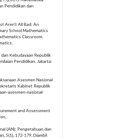
an Pendidikan dan
st Aren't All Bad: An
imary School Mathematics
Mathematics Classroom.
matics.
n dan Kebudayaan Republik
laian Pendidikan. Jakarta:
laksanaan Asesmen Nasional
ekretaris Kabinet Republik
naan-asesmen-nasional-
 Measurement and Assessment
ion.
ional (AN): Pengetahuan dan
n, 5(1), 172-179. Diambil