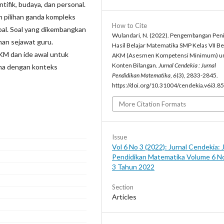
tifik, budaya, dan personal.
n pilihan ganda kompleks
How to Cite
al. Soal yang dikembangkan
Wulandari, N. (2022). Pengembangan Peni
eman sejawat guru.
Hasil Belajar Matematika SMP Kelas VII Be
AKM dan ide awal untuk
AKM (Asesmen Kompetensi Minimum) u
Konten Bilangan.
Jurnal Cendekia : Jurnal
kna dengan konteks
Pendidikan Matematika
,
6
(3), 2833-2845.
https://doi.org/10.31004/cendekia.v6i3.8
More Citation Formats
Issue
Vol 6 No 3 (2022): Jurnal Cendekia: 
Pendidikan Matematika Volume 6 N
3 Tahun 2022
Section
Articles