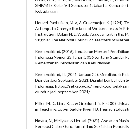
SMP/MTs Kelas VII Semester 1. Jakarta: Kementeri
Kebudayaan.
Heuvel-Panhuizen, M. v., & Gravemeijer, K. (1994). Te
Attempt to Change the face of Written Tests in Pr
Instruction. Dalam N. L. Webb, Assessment in the 
Virginia: The National Council of Teachers of Mathe
Kemendikbud. (2016). Peraturan Menteri Pendidika
Indonesia Nomor 23 Tahun 2016 tentang Standar Peni
Kementerian Pendidikan dan Kebudayaan.
Kemendikbud, H. (2021, Januari 22). Mendikbud: Pe
Diundur Jadi September 2021. Diambil kembali dari S
Indonesia: https://setkab.go.id/mendikbud-pelaksa
diundur-jadi-september-2021/
Miller, M. D., Linn, R. L., & Gronlund, N. E. (2009).
in Teaching. Upper Saddle River, NJ: Pearson Educat
Novita, N., Mellyzar, & Herizal. (2021). Asesmen Nas
Persepsi Calon Guru. Jurnal Ilmu Sosial dan Pendidika