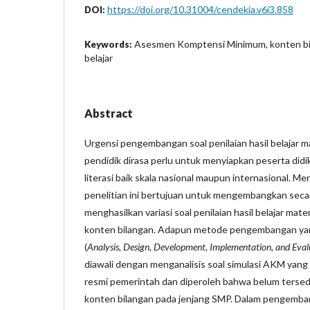
https://doi.org/10.31004/cendekia.v6i3.858
DOI:
Asesmen Komptensi Minimum, konten bila
Keywords:
belajar
Abstract
Urgensi pengembangan soal penilaian hasil belajar m
pendidik dirasa perlu untuk menyiapkan peserta did
literasi baik skala nasional maupun internasional. Me
penelitian ini bertujuan untuk mengembangkan seca
menghasilkan variasi soal penilaian hasil belajar mat
konten bilangan. Adapun metode pengembangan ya
(
Analysis, Design, Development, Implementation, and Eval
diawali dengan menganalisis soal simulasi AKM yang
resmi pemerintah dan diperoleh bahwa belum tersedi
konten bilangan pada jenjang SMP. Dalam pengembanga