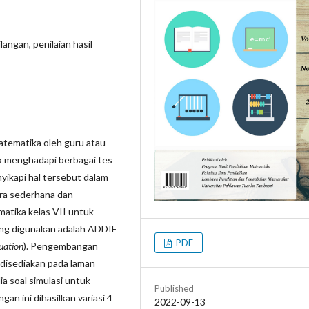
ngan, penilaian hasil
atematika oleh guru atau
ik menghadapi berbagai tes
nyikapi hal tersebut dalam
ra sederhana dan
ematika kelas VII untuk
ng digunakan adalah ADDIE
PDF
uation
). Pengembangan
 disediakan pada laman
a soal simulasi untuk
Published
n ini dihasilkan variasi 4
2022-09-13