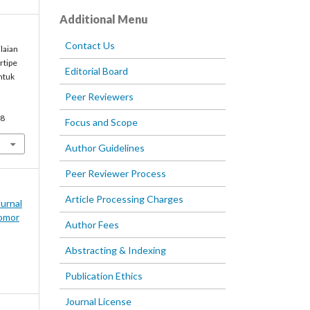
Additional Menu
Contact Us
laian
rtipe
Editorial Board
ntuk
Peer Reviewers
58
Focus and Scope
Author Guidelines
Peer Reviewer Process
Article Processing Charges
Jurnal
omor
Author Fees
Abstracting & Indexing
Publication Ethics
Journal License