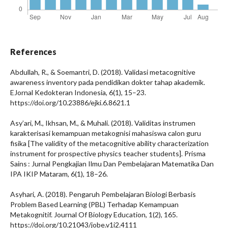
References
Abdullah, R., & Soemantri, D. (2018). Validasi metacognitive
awareness inventory pada pendidikan dokter tahap akademik.
EJornal Kedokteran Indonesia, 6(1), 15–23.
https://doi.org/10.23886/ejki.6.8621.1
Asy’ari, M., Ikhsan, M., & Muhali. (2018). Validitas instrumen
karakterisasi kemampuan metakognisi mahasiswa calon guru
fisika [The validity of the metacognitive ability characterization
instrument for prospective physics teacher students]. Prisma
Sains : Jurnal Pengkajian Ilmu Dan Pembelajaran Matematika Dan
IPA IKIP Mataram, 6(1), 18–26.
Asyhari, A. (2018). Pengaruh Pembelajaran Biologi Berbasis
Problem Based Learning (PBL) Terhadap Kemampuan
Metakognitif. Journal Of Biology Education, 1(2), 165.
https://doi.org/10.21043/jobe.v1i2.4111