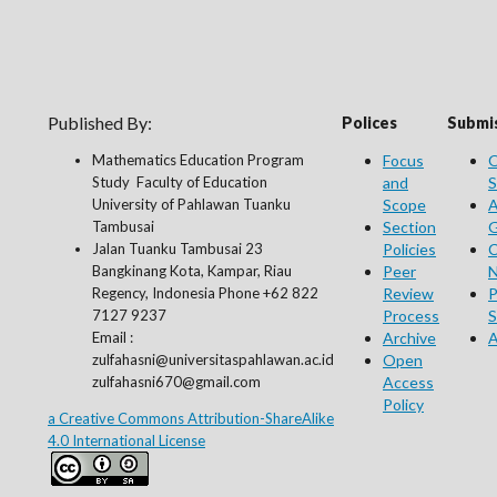
Published By:
Polices
Submis
Mathematics Education Program
Focus
O
Study Faculty of Education
and
S
University of Pahlawan Tuanku
Scope
A
Tambusai
Section
G
Jalan Tuanku Tambusai 23
Policies
C
Bangkinang Kota, Kampar, Riau
Peer
N
Regency, Indonesia Phone +62 822
Review
P
7127 9237
Process
S
Email :
Archive
A
zulfahasni@universitaspahlawan.ac.id
Open
zulfahasni670@gmail.com
Access
Policy
a Creative Commons Attribution-ShareAlike
4.0 International License