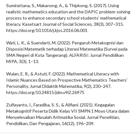
Sumirattana, S., Makanong, A., & Thipkong, S. (2017). Using
realistic mathematics education and the DAPIC problem-solving
process to enhance secondary school students’ mathematical
literacy. Kasetsart Journal of Social Sciences, 38(3), 307–315.
https://doi.org/10.1016/j.kjss.2016.06.001
Wati, L. K., & Suendarti, M. (2022). Pengaruh Metakognisi dan
Disposisi Matematik terhadap Literasi Matematika (Survei pada
SMA Negeri di Kota Tangerang). ALFARISI: Jurnal Pendidikan
MIPA, 3(3), 1–13.
Wulan, E. R., & Astuti, F. (2022). Mathematical Literacy with
Islamic Nuances Based on Prospective Mathematics Teachers’
Personality. Jurnal Didaktik Matematika, 9(2), 230–247.
https://doi.org/10.24815/jdm.v9i2.26975
Zulfayanto, I., Faradiba, S. S., & Alifiani. (2021). Kegagalan
Metakognitif Peserta Didik Kelas VII SMPN 1 Moyo Utara dalam
Menyelesaikan Masalah Aritmatika Sosial. Jurnal Penelitian,
Pendidikan, Dan Pengajaran, 16(12), 196–209.