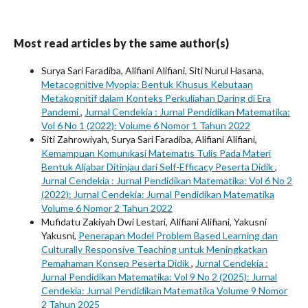
Most read articles by the same author(s)
Surya Sari Faradiba, Alifiani Alifiani, Siti Nurul Hasana,
Metacognitive Myopia: Bentuk Khusus Kebutaan
Metakognitif dalam Konteks Perkuliahan Daring di Era
Pandemi
,
Jurnal Cendekia : Jurnal Pendidikan Matematika:
Vol 6 No 1 (2022): Volume 6 Nomor 1 Tahun 2022
Siti Zahrowiyah, Surya Sari Faradiba, Alifiani Alifiani,
Kemampuan Komunıkasi Matematıs Tulis Pada Materi
Bentuk Aljabar Ditinjau dari Self-Effıcacy Peserta Didik
,
Jurnal Cendekia : Jurnal Pendidikan Matematika: Vol 6 No 2
(2022): Jurnal Cendekia: Jurnal Pendidikan Matematika
Volume 6 Nomor 2 Tahun 2022
Mufidatu Zakiyah Dwi Lestari, Alifiani Alifiani, Yakusni
Yakusni,
Penerapan Model Problem Based Learning dan
Culturally Responsive Teaching untuk Meningkatkan
Pemahaman Konsep Peserta Didik
,
Jurnal Cendekia :
Jurnal Pendidikan Matematika: Vol 9 No 2 (2025): Jurnal
Cendekia: Jurnal Pendidikan Matematika Volume 9 Nomor
2 Tahun 2025