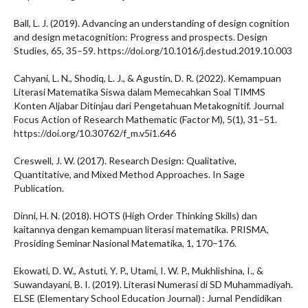
Ball, L. J. (2019). Advancing an understanding of design cognition
and design metacognition: Progress and prospects. Design
Studies, 65, 35–59. https://doi.org/10.1016/j.destud.2019.10.003
Cahyani, L. N., Shodiq, L. J., & Agustin, D. R. (2022). Kemampuan
Literasi Matematika Siswa dalam Memecahkan Soal TIMMS
Konten Aljabar Ditinjau dari Pengetahuan Metakognitif. Journal
Focus Action of Research Mathematic (Factor M), 5(1), 31–51.
https://doi.org/10.30762/f_m.v5i1.646
Creswell, J. W. (2017). Research Design: Qualitative,
Quantitative, and Mixed Method Approaches. In Sage
Publication.
Dinni, H. N. (2018). HOTS (High Order Thinking Skills) dan
kaitannya dengan kemampuan literasi matematika. PRISMA,
Prosiding Seminar Nasional Matematika, 1, 170–176.
Ekowati, D. W., Astuti, Y. P., Utami, I. W. P., Mukhlishina, I., &
Suwandayani, B. I. (2019). Literasi Numerasi di SD Muhammadiyah.
ELSE (Elementary School Education Journal) : Jurnal Pendidikan