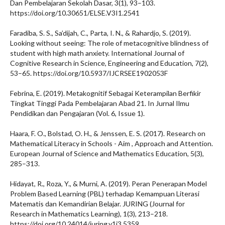
Dan Pembelajaran Sekolah Dasar, 3(1), 93–103.
https://doi.org/10.30651/ELSE.V3I1.2541
Faradiba, S. S., Sa’dijah, C., Parta, I. N., & Rahardjo, S. (2019).
Looking without seeing: The role of metacognitive blindness of
student with high math anxiety. International Journal of
Cognitive Research in Science, Engineering and Education, 7(2),
53–65. https://doi.org/10.5937/IJCRSEE1902053F
Febrina, E. (2019). Metakognitif Sebagai Keterampilan Berfikir
Tingkat Tinggi Pada Pembelajaran Abad 21. In Jurnal Ilmu
Pendidikan dan Pengajaran (Vol. 6, Issue 1).
Haara, F. O., Bolstad, O. H., & Jenssen, E. S. (2017). Research on
Mathematical Literacy in Schools - Aim , Approach and Attention.
European Journal of Science and Mathematics Education, 5(3),
285–313.
Hidayat, R., Roza, Y., & Murni, A. (2019). Peran Penerapan Model
Problem Based Learning (PBL) terhadap Kemampuan Literasi
Matematis dan Kemandirian Belajar. JURING (Journal for
Research in Mathematics Learning), 1(3), 213–218.
https://doi.org/10.24014/juring.v1i3.5359