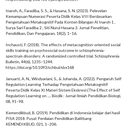
Inaroh, A., Faradiba, S. S., & Hasana, S. N. (2023). Pelevelan
Kemampuan Numerasi Peserta Didik Kelas VIII Berdasarkan
Pengetahuan Metakognitif Pada Konten Bilangan Al Inaroh 1 ,
Surya Sari Faradiba 2 , Siti Nurul Hasana 3. Jurnal Penelitian,
Pendidikan, Dan Pengajaran, 18(2), 1–16.
Inchausti, F. (2018). The effects of metacognition-oriented social
skills training on psychosocial outcome in schizophrenia-
spectrum disorders: A randomized controlled trial. Schizophrenia
Bulletin, 44(6), 1235–1244.
https://doi.org/10.1093/schbul/sbx168
Januarti, A. N., Windyariani, S., & Juhanda, A. (2022). Pengaruh Self
Regulation Learning Terhadap Pengetahuan Metakognitif
Peserta Didik Kelas XI Materi Sistem Ekskresi:(The Effect of Self
Regulation Learning on …. Biodik : Jurnal Ilmiah Pendidikan Biologi,
08, 91–98.
Kemendikbud, B. (2019). Pendidikan di Indonesia belajar dari hasil
PISA 2018. Pusat Penilaian Pendidikan Balitbang
KEMENDIKBUD, 021, 1–206.