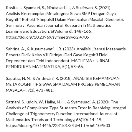
Rosita, I., Syamsuri, S., Nindiasari, H., & Sukirwan, S. (2021).
Analisis Keterampilan Metakognisi Siswa SMP Dengan Gaya
Kognitif Reflektif-Impulsif Dalam Pemecahan Masalah Geometri.
Symmetry: Pasundan Journal of Research in Mathematics
Learning and Education, 6(Volume 6), 148–166.
https://doi.org/10.23969/symmetry.v6i2.4705
Sahrina, A., & Kusumawati, I. B. (2023). Analisis Literasi Matematis
Peserta Didik Kelas VII Ditinjau Dari Gaya Kognitif Field
Dependent dan Field Independent. MATHEMA : JURNAL
PENDIDIKAN MATEMATIKA, 5(1), 58–66.
Saputra, N. N., & Andriyani, R. (2018). ANALISIS KEMAMPUAN
METAKOGNITIF SISWA SMA DALAM PROSES PEMECAHAN
MASALAH. 7(3), 473–481.
Satriani, S., uddin, W., Halim, N. H., & Syamsuadi, A. (2020). The
Analysis of Compliance Type Students Error In Resolving Integral
Challenge of Trigonometry Function. International Journal of
Mathematics Trends and Technology, 66(10), 14–19.
https://doi.org/10.14445/22315373/IJMTT-V66I10P503