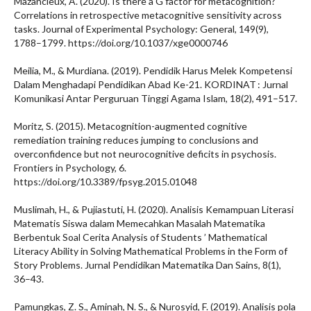
Mazancieux, A. (2020). Is there a G factor for metacognition?
Correlations in retrospective metacognitive sensitivity across
tasks. Journal of Experimental Psychology: General, 149(9),
1788–1799. https://doi.org/10.1037/xge0000746
Meilia, M., & Murdiana. (2019). Pendidik Harus Melek Kompetensi
Dalam Menghadapi Pendidikan Abad Ke-21. KORDINAT : Jurnal
Komunikasi Antar Perguruan Tinggi Agama Islam, 18(2), 491–517.
Moritz, S. (2015). Metacognition-augmented cognitive
remediation training reduces jumping to conclusions and
overconfidence but not neurocognitive deficits in psychosis.
Frontiers in Psychology, 6.
https://doi.org/10.3389/fpsyg.2015.01048
Muslimah, H., & Pujiastuti, H. (2020). Analisis Kemampuan Literasi
Matematis Siswa dalam Memecahkan Masalah Matematika
Berbentuk Soal Cerita Analysis of Students ’ Mathematical
Literacy Ability in Solving Mathematical Problems in the Form of
Story Problems. Jurnal Pendidikan Matematika Dan Sains, 8(1),
36–43.
Pamungkas, Z. S., Aminah, N. S., & Nurosyid, F. (2019). Analisis pola