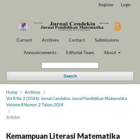
Register
Login
Current
Archives
Contact
Submissions
Announcements
Editorial Team
About
Search
Home
/
Archives
/
Vol 8 No 2 (2024): Jurnal Cendekia: Jurnal Pendidikan Matematika
Volume 8 Nomor 2 Tahun 2024
/
Articles
Kemampuan Literasi Matematika