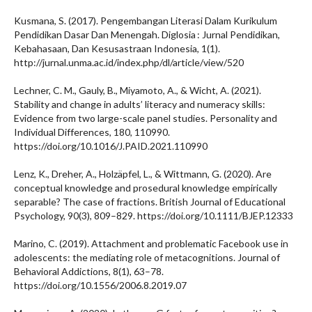
Kusmana, S. (2017). Pengembangan Literasi Dalam Kurikulum
Pendidikan Dasar Dan Menengah. Diglosia : Jurnal Pendidikan,
Kebahasaan, Dan Kesusastraan Indonesia, 1(1).
http://jurnal.unma.ac.id/index.php/dl/article/view/520
Lechner, C. M., Gauly, B., Miyamoto, A., & Wicht, A. (2021).
Stability and change in adults’ literacy and numeracy skills:
Evidence from two large-scale panel studies. Personality and
Individual Differences, 180, 110990.
https://doi.org/10.1016/J.PAID.2021.110990
Lenz, K., Dreher, A., Holzäpfel, L., & Wittmann, G. (2020). Are
conceptual knowledge and prosedural knowledge empirically
separable? The case of fractions. British Journal of Educational
Psychology, 90(3), 809–829. https://doi.org/10.1111/BJEP.12333
Marino, C. (2019). Attachment and problematic Facebook use in
adolescents: the mediating role of metacognitions. Journal of
Behavioral Addictions, 8(1), 63–78.
https://doi.org/10.1556/2006.8.2019.07