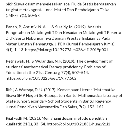
pikir Siswa dalam menyelesaikan soal Fluida Statis berdasarkan
tingkat metakognisi. Jurnal Materi Dan Pembelajaran Fisika
(JMPF), 9(1), 50–57.
Parlan, P., Astutik, N. A. I., & Su’aidy, M. (2019). Analisis
Pengetahuan Metakognitif Dan Kesadaran Metakognitif Peserta
Didik Serta Hubungannya Dengan Prestasi Belajarnya Pada
Materi Larutan Penyangga. J-PEK (Jurnal Pembelajaran Kimia),
4(1), 1–13. https://doi.org/10.17977/um026v4i12019p001
Retnawati, H., & Wulandari, N. F. (2019). The development of
students’ mathematical literacy proficiency. Problems of
Education in the 21st Century, 77(4), 502–514.
https://doi.org/10.33225/pec/19.77.502
Rifai, & Wutsqa, D. U. (2017). Kemampuan Literasi Matematika
Siswa SMP Negeri Se-Kabupaten Bantul Mathematical Literacy of
State Junior Secondary School Students in Bantul Regency.
Jurnal Pendidikan Matematika Dan Sains, 7(2), 152–162.
Rijal Fadli, M. (2021). Memahami desain metode penelitian
kualitatif. 21(1), 33–54. https://doi.org/10.21831/hum.v21i1